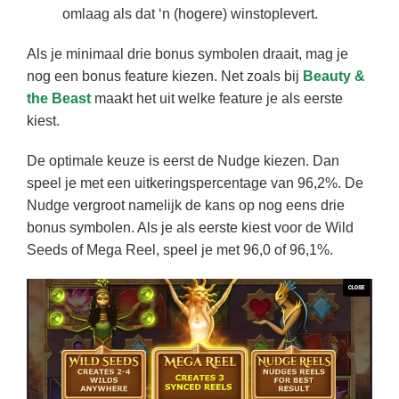
omlaag als dat ‘n (hogere) winstoplevert.
Als je minimaal drie bonus symbolen draait, mag je
nog een bonus feature kiezen. Net zoals bij
Beauty &
the Beast
maakt het uit welke feature je als eerste
kiest.
De optimale keuze is eerst de Nudge kiezen. Dan
speel je met een uitkeringspercentage van 96,2%. De
Nudge vergroot namelijk de kans op nog eens drie
bonus symbolen. Als je als eerste kiest voor de Wild
Seeds of Mega Reel, speel je met 96,0 of 96,1%.