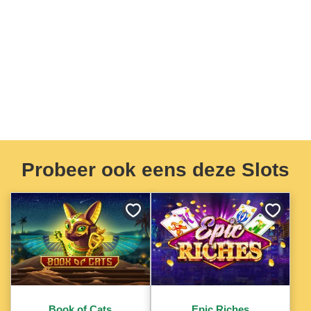
Probeer ook eens deze Slots
Bewaar
Bewaar
als
als
favoriet
favoriet
Book of Cats
Epic Riches