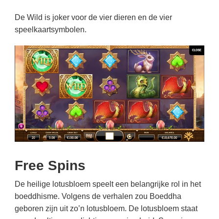
De Wild is joker voor de vier dieren en de vier
speelkaartsymbolen.
Free Spins
De heilige lotusbloem speelt een belangrijke rol in het
boeddhisme. Volgens de verhalen zou Boeddha
geboren zijn uit zo’n lotusbloem. De lotusbloem staat