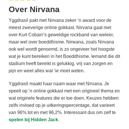
Over Nirvana
Yggdrasil pakt met Nirvana zeker ‘n award voor de
meest zweverige online gokkast. Nirvana gaat niet
over Kurt Cobain’s geweldige rockband van weleer,
maar wel over boeddhisme. Nirwana, zoals Nirvana
ook wel wordt genoemd, is zo ongeveer het hoogste
wat je kunt bereiken in het Boeddhisme. Iemand die dit
stadium heeft bereikt is gelukkig, vrij van zorgen en
pijn en weet alles wat ‘ie moet weten.
Yggdrasil maakt haar naam waar met Nirvana. Je
speelt op ‘n online gokkast met een origineel thema en
wat originele features die er toe doen. Keuzes hebben
zelfs invloed op je uitkeringspercentage, dat varieert
van 96% tot en met 96,2%. Interessant dus om zelf te
spelen bij Hidden Jack
.