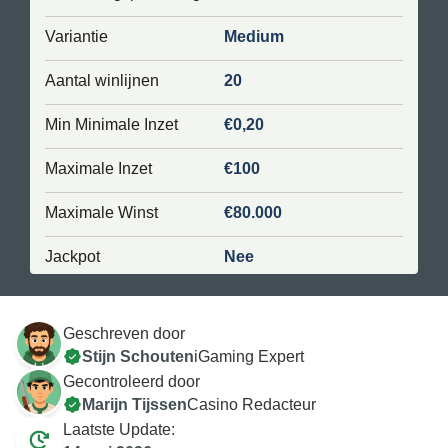
Variantie
Medium
Aantal winlijnen
20
Min Minimale Inzet
€0,20
Maximale Inzet
€100
Maximale Winst
€80.000
Jackpot
Nee
Geschreven door
Stijn Schouten
iGaming Expert
Gecontroleerd door
Marijn Tijssen
Casino Redacteur
Laatste Update: