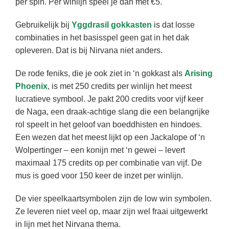
per spin. Per winlijn speel je dan met €5.
Gebruikelijk bij
Yggdrasil gokkasten
is dat losse
combinaties in het basisspel geen gat in het dak
opleveren. Dat is bij Nirvana niet anders.
De rode feniks, die je ook ziet in ‘n gokkast als
Arising
Phoenix
, is met 250 credits per winlijn het meest
lucratieve symbool. Je pakt 200 credits voor vijf keer
de Naga, een draak-achtige slang die een belangrijke
rol speelt in het geloof van boeddhisten en hindoes.
Een wezen dat het meest lijkt op een Jackalope of ‘n
Wolpertinger – een konijn met ‘n gewei – levert
maximaal 175 credits op per combinatie van vijf. De
mus is goed voor 150 keer de inzet per winlijn.
De vier speelkaartsymbolen zijn de low win symbolen.
Ze leveren niet veel op, maar zijn wel fraai uitgewerkt
in lijn met het Nirvana thema.