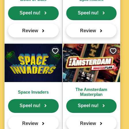
Speel nu!
Speel nu!
Review
Review
Bewaar
Bewaar
als
als
favoriet
favoriet
The Amsterdam
Space Invaders
Masterplan
Speel nu!
Speel nu!
Review
Review