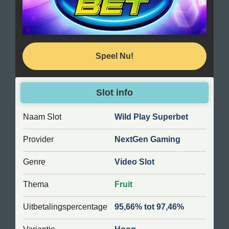
Speel Nu!
Slot info
Naam Slot
Wild Play Superbet
Provider
NextGen Gaming
Genre
Video Slot
Thema
Fruit
Uitbetalingspercentage
95,66% tot 97,46%