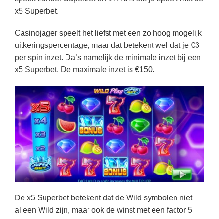
x5 Superbet.
Casinojager speelt het liefst met een zo hoog mogelijk
uitkeringspercentage, maar dat betekent wel dat je €3
per spin inzet. Da’s namelijk de minimale inzet bij een
x5 Superbet. De maximale inzet is €150.
De x5 Superbet betekent dat de Wild symbolen niet
alleen Wild zijn, maar ook de winst met een factor 5