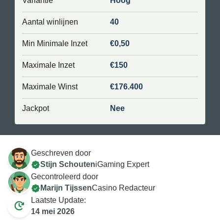
Variantie
Hoog
Aantal winlijnen
40
Min Minimale Inzet
€0,50
Maximale Inzet
€150
Maximale Winst
€176.400
Jackpot
Nee
Geschreven door
Stijn Schouten
iGaming Expert
Gecontroleerd door
Marijn Tijssen
Casino Redacteur
Laatste Update:
14 mei 2026