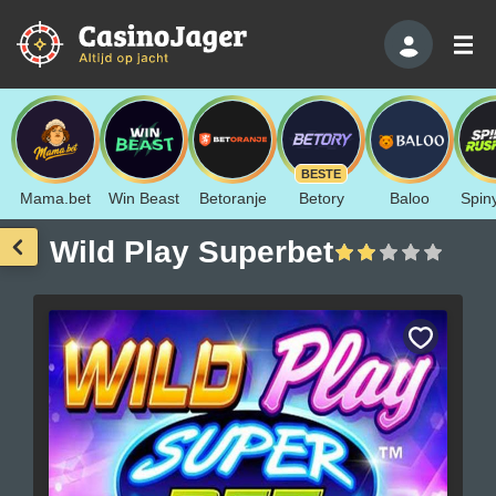
BESTE
Mama.bet
Win Beast
Betoranje
Betory
Baloo
Spin
Wild Play Superbet
Bewaar
als
favoriet