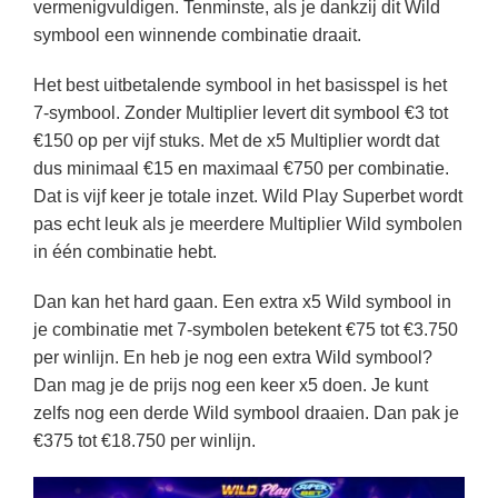
vermenigvuldigen. Tenminste, als je dankzij dit Wild
symbool een winnende combinatie draait.
Het best uitbetalende symbool in het basisspel is het
7-symbool. Zonder Multiplier levert dit symbool €3 tot
€150 op per vijf stuks. Met de x5 Multiplier wordt dat
dus minimaal €15 en maximaal €750 per combinatie.
Dat is vijf keer je totale inzet. Wild Play Superbet wordt
pas echt leuk als je meerdere Multiplier Wild symbolen
in één combinatie hebt.
Dan kan het hard gaan. Een extra x5 Wild symbool in
je combinatie met 7-symbolen betekent €75 tot €3.750
per winlijn. En heb je nog een extra Wild symbool?
Dan mag je de prijs nog een keer x5 doen. Je kunt
zelfs nog een derde Wild symbool draaien. Dan pak je
€375 tot €18.750 per winlijn.