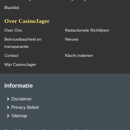
Blacklist
Over CasinoJager
Over Ons
Redactionele Richtlijnen
Betrouwbaarheid en
Nieuws
transparantie
Contact
Klacht indienen
Mijn CasinoJager
Informatie
Disclaimer
Privacy Beleid
Sitemap