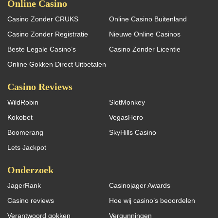
Online Casino
Casino Zonder CRUKS
Online Casino Buitenland
Casino Zonder Registratie
Nieuwe Online Casinos
Beste Legale Casino’s
Casino Zonder Licentie
Online Gokken Direct Uitbetalen
Casino Reviews
WildRobin
SlotMonkey
Kokobet
VegasHero
Boomerang
SkyHills Casino
Lets Jackpot
Onderzoek
JagerRank
Casinojager Awards
Casino reviews
Hoe wij casino’s beoordelen
Verantwoord gokken
Vergunningen