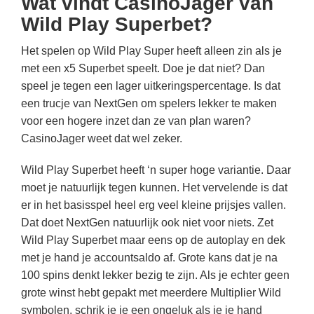
Wat vindt CasinoJager van
Wild Play Superbet?
Het spelen op Wild Play Super heeft alleen zin als je
met een x5 Superbet speelt. Doe je dat niet? Dan
speel je tegen een lager uitkeringspercentage. Is dat
een trucje van NextGen om spelers lekker te maken
voor een hogere inzet dan ze van plan waren?
CasinoJager weet dat wel zeker.
Wild Play Superbet heeft ‘n super hoge variantie. Daar
moet je natuurlijk tegen kunnen. Het vervelende is dat
er in het basisspel heel erg veel kleine prijsjes vallen.
Dat doet NextGen natuurlijk ook niet voor niets. Zet
Wild Play Superbet maar eens op de autoplay en dek
met je hand je accountsaldo af. Grote kans dat je na
100 spins denkt lekker bezig te zijn. Als je echter geen
grote winst hebt gepakt met meerdere Multiplier Wild
symbolen, schrik je je een ongeluk als je je hand