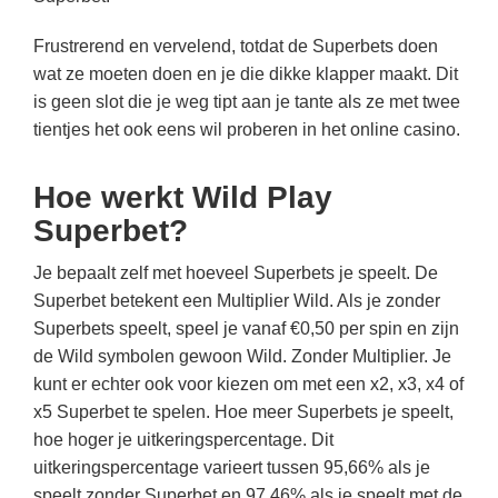
Frustrerend en vervelend, totdat de Superbets doen
wat ze moeten doen en je die dikke klapper maakt. Dit
is geen slot die je weg tipt aan je tante als ze met twee
tientjes het ook eens wil proberen in het online casino.
Hoe werkt Wild Play
Superbet?
Je bepaalt zelf met hoeveel Superbets je speelt. De
Superbet betekent een Multiplier Wild. Als je zonder
Superbets speelt, speel je vanaf €0,50 per spin en zijn
de Wild symbolen gewoon Wild. Zonder Multiplier. Je
kunt er echter ook voor kiezen om met een x2, x3, x4 of
x5 Superbet te spelen. Hoe meer Superbets je speelt,
hoe hoger je uitkeringspercentage. Dit
uitkeringspercentage varieert tussen 95,66% als je
speelt zonder Superbet en 97,46% als je speelt met de