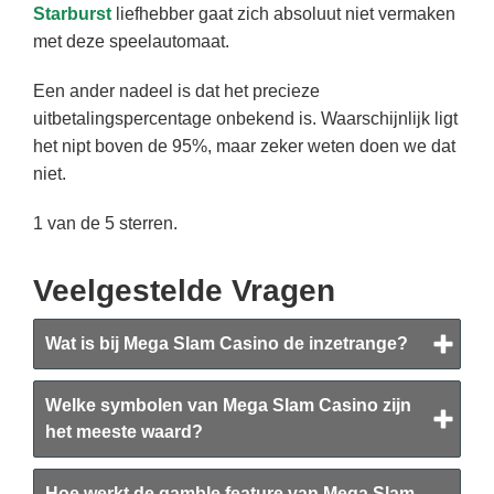
Starburst
liefhebber gaat zich absoluut niet vermaken
met deze speelautomaat.
Een ander nadeel is dat het precieze
uitbetalingspercentage onbekend is. Waarschijnlijk ligt
het nipt boven de 95%, maar zeker weten doen we dat
niet.
1 van de 5 sterren.
Veelgestelde Vragen
Wat is bij Mega Slam Casino de inzetrange?
Welke symbolen van Mega Slam Casino zijn
het meeste waard?
Hoe werkt de gamble feature van Mega Slam