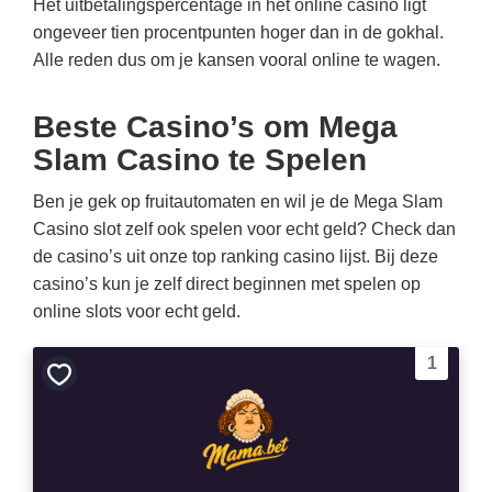
Het uitbetalingspercentage in het online casino ligt
ongeveer tien procentpunten hoger dan in de gokhal.
Alle reden dus om je kansen vooral online te wagen.
Beste Casino’s om Mega
Slam Casino te Spelen
Ben je gek op fruitautomaten en wil je de Mega Slam
Casino slot zelf ook spelen voor echt geld? Check dan
de casino’s uit onze top ranking casino lijst. Bij deze
casino’s kun je zelf direct beginnen met spelen op
online slots voor echt geld.
1
Bewaar
als
favoriet