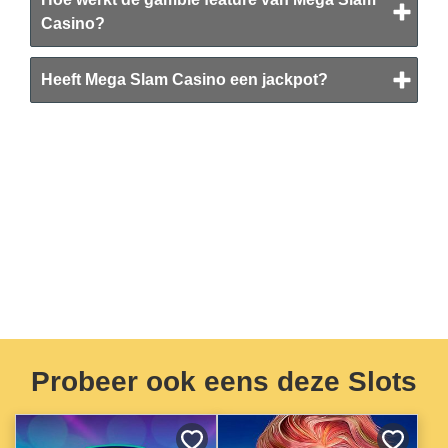
Casino?
Heeft Mega Slam Casino een jackpot?
Probeer ook eens deze Slots
Bewaar
Bewaar