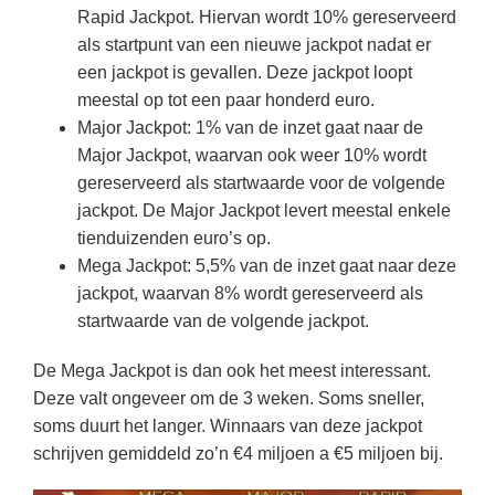
Rapid Jackpot. Hiervan wordt 10% gereserveerd
als startpunt van een nieuwe jackpot nadat er
een jackpot is gevallen. Deze jackpot loopt
meestal op tot een paar honderd euro.
Major Jackpot: 1% van de inzet gaat naar de
Major Jackpot, waarvan ook weer 10% wordt
gereserveerd als startwaarde voor de volgende
jackpot. De Major Jackpot levert meestal enkele
tienduizenden euro’s op.
Mega Jackpot: 5,5% van de inzet gaat naar deze
jackpot, waarvan 8% wordt gereserveerd als
startwaarde van de volgende jackpot.
De Mega Jackpot is dan ook het meest interessant.
Deze valt ongeveer om de 3 weken. Soms sneller,
soms duurt het langer. Winnaars van deze jackpot
schrijven gemiddeld zo’n €4 miljoen a €5 miljoen bij.