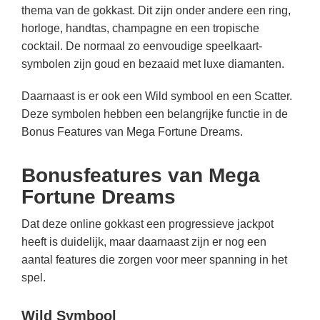
thema van de gokkast. Dit zijn onder andere een ring,
horloge, handtas, champagne en een tropische
cocktail. De normaal zo eenvoudige speelkaart-
symbolen zijn goud en bezaaid met luxe diamanten.
Daarnaast is er ook een Wild symbool en een Scatter.
Deze symbolen hebben een belangrijke functie in de
Bonus Features van Mega Fortune Dreams.
Bonusfeatures van Mega
Fortune Dreams
Dat deze online gokkast een progressieve jackpot
heeft is duidelijk, maar daarnaast zijn er nog een
aantal features die zorgen voor meer spanning in het
spel.
Wild Symbool