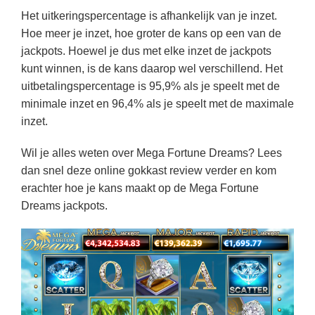
Het uitkeringspercentage is afhankelijk van je inzet.
Hoe meer je inzet, hoe groter de kans op een van de
jackpots. Hoewel je dus met elke inzet de jackpots
kunt winnen, is de kans daarop wel verschillend. Het
uitbetalingspercentage is 95,9% als je speelt met de
minimale inzet en 96,4% als je speelt met de maximale
inzet.
Wil je alles weten over Mega Fortune Dreams? Lees
dan snel deze online gokkast review verder en kom
erachter hoe je kans maakt op de Mega Fortune
Dreams jackpots.