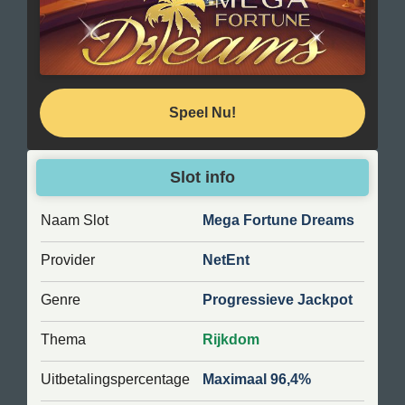
Speel Nu!
Slot info
Naam Slot
Mega Fortune Dreams
Provider
NetEnt
Genre
Progressieve Jackpot
Thema
Rijkdom
Uitbetalingspercentage
Maximaal 96,4%