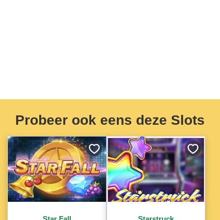
Probeer ook eens deze Slots
Bewaar
Bewaar
als
als
favoriet
favoriet
Star Fall
Starstruck