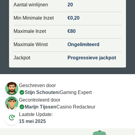
Aantal winlijnen
20
Min Minimale Inzet
€0,20
Maximale Inzet
€80
Maximale Winst
Ongelimiteerd
Jackpot
Progressieve jackpot
Geschreven door
Stijn Schouten
iGaming Expert
Gecontroleerd door
Marijn Tijssen
Casino Redacteur
Laatste Update:
15 mei 2025