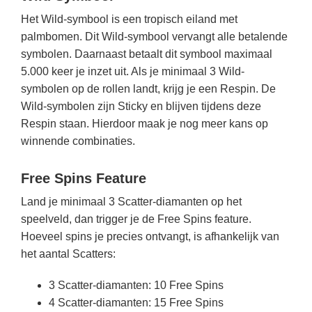
Het Wild-symbool is een tropisch eiland met
palmbomen. Dit Wild-symbool vervangt alle betalende
symbolen. Daarnaast betaalt dit symbool maximaal
5.000 keer je inzet uit. Als je minimaal 3 Wild-
symbolen op de rollen landt, krijg je een Respin. De
Wild-symbolen zijn Sticky en blijven tijdens deze
Respin staan. Hierdoor maak je nog meer kans op
winnende combinaties.
Free Spins Feature
Land je minimaal 3 Scatter-diamanten op het
speelveld, dan trigger je de Free Spins feature.
Hoeveel spins je precies ontvangt, is afhankelijk van
het aantal Scatters:
3 Scatter-diamanten: 10 Free Spins
4 Scatter-diamanten: 15 Free Spins