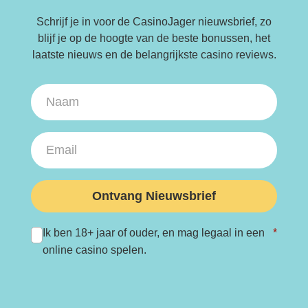
Schrijf je in voor de CasinoJager nieuwsbrief, zo
blijf je op de hoogte van de beste bonussen, het
laatste nieuws en de belangrijkste casino reviews.
Ontvang Nieuwsbrief
Ik ben 18+ jaar of ouder, en mag legaal in een
*
online casino spelen.