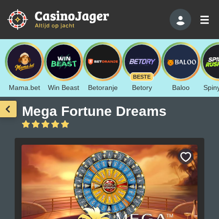
BESTE
Mama.bet
Win Beast
Betoranje
Betory
Baloo
Spin
Mega Fortune Dreams
Bewaar
als
favoriet