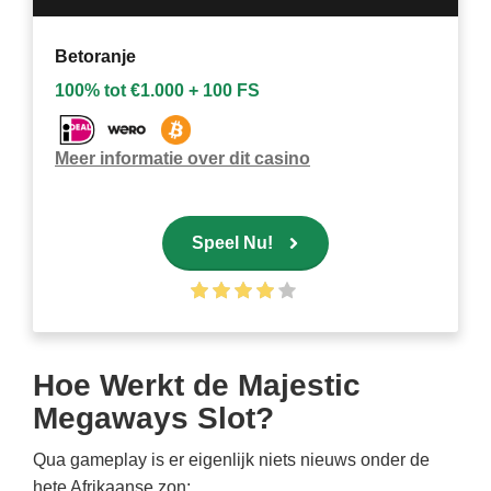
Betoranje
100% tot €1.000 + 100 FS
Meer informatie over dit casino
Speel Nu!
Hoe Werkt de Majestic
Megaways Slot?
Qua gameplay is er eigenlijk niets nieuws onder de
hete Afrikaanse zon: