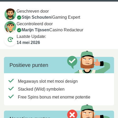
Geschreven door
Stijn Schouten
iGaming Expert
Gecontroleerd door
Marijn Tijssen
Casino Redacteur
Laatste Update:
14 mei 2026
Positieve punten
Megaways slot met mooi design
Stacked (Wild) symbolen
Free Spins bonus met enorme potentie