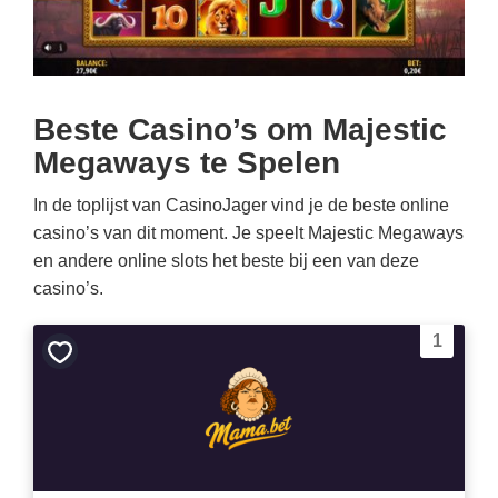
Beste Casino’s om Majestic
Megaways te Spelen
In de toplijst van CasinoJager vind je de beste online
casino’s van dit moment. Je speelt Majestic Megaways
en andere online slots het beste bij een van deze
casino’s.
1
Bewaar
als
favoriet