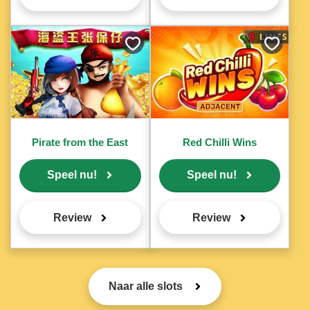
Bewaar
Bewaar
als
als
favoriet
favoriet
Pirate from the East
Red Chilli Wins
Speel nu!
Speel nu!
Review
Review
Naar alle slots