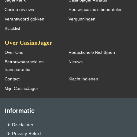
JagerRank
Casinojager Awards
Casino reviews
Hoe wij casino’s beoordelen
Verantwoord gokken
Vergunningen
Blacklist
Over CasinoJager
Over Ons
Redactionele Richtlijnen
Betrouwbaarheid en
Nieuws
transparantie
Contact
Klacht indienen
Mijn CasinoJager
Informatie
Disclaimer
Privacy Beleid