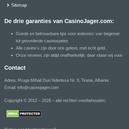
Sitemap
De drie garanties van CasinoJager.com:
Goede en betrouwbare tips voor iedereen: van beginner
tot gevorderde casinospeler.
Alle casino's zijn door ons getest, met echt geld.
Onze reviews zijn altijd onafhankelijk: daar staan wij voor.
Contact
Adres: Rruga Mihail Duri Ndertesa Nr. 9, Tirana, Albania
Email:
info@casinojager.com
Copyright © 2012 – 2026 – alle rechten voorbehouden.