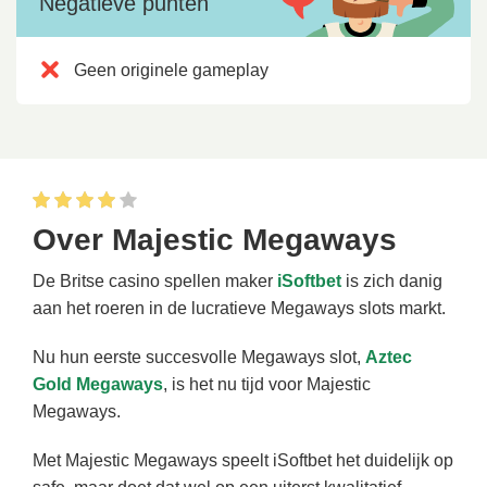
Negatieve punten
Geen originele gameplay
Over Majestic Megaways
De Britse casino spellen maker
iSoftbet
is zich danig
aan het roeren in de lucratieve Megaways slots markt.
Nu hun eerste succesvolle Megaways slot,
Aztec
Gold Megaways
, is het nu tijd voor Majestic
Megaways.
Met Majestic Megaways speelt iSoftbet het duidelijk op