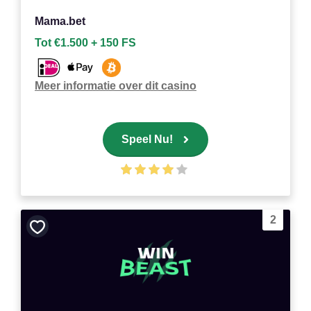
Mama.bet
Tot €1.500 + 150 FS
Meer informatie over dit casino
Speel Nu!
2
Bewaar
als
favoriet