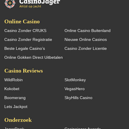
Online Casino
Casino Zonder CRUKS
Online Casino Buitenland
Casino Zonder Registratie
Nieuwe Online Casinos
Beste Legale Casino’s
Casino Zonder Licentie
Online Gokken Direct Uitbetalen
Casino Reviews
WildRobin
SlotMonkey
Kokobet
VegasHero
Boomerang
SkyHills Casino
Lets Jackpot
Onderzoek