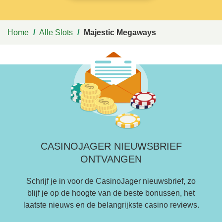
Home
/
Alle Slots
/
Majestic Megaways
CASINOJAGER NIEUWSBRIEF
ONTVANGEN
Schrijf je in voor de CasinoJager nieuwsbrief, zo
blijf je op de hoogte van de beste bonussen, het
laatste nieuws en de belangrijkste casino reviews.