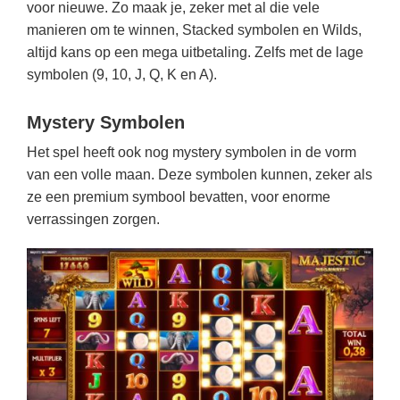
voor nieuwe. Zo maak je, zeker met al die vele
manieren om te winnen, Stacked symbolen en Wilds,
altijd kans op een mega uitbetaling. Zelfs met de lage
symbolen (9, 10, J, Q, K en A).
Mystery Symbolen
Het spel heeft ook nog mystery symbolen in de vorm
van een volle maan. Deze symbolen kunnen, zeker als
ze een premium symbool bevatten, voor enorme
verrassingen zorgen.