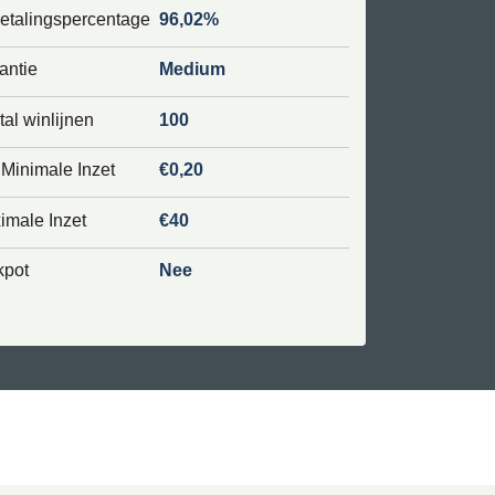
ema
Rijkdom
betalingspercentage
96,02%
ds
Ja
betalingspercentage
96,02%
antie
Medium
antie
Medium
al winlijnen
100
al winlijnen
100
 Minimale Inzet
€0,20
 Minimale Inzet
€0,20
imale Inzet
€40
imale Inzet
€40
kpot
Nee
kpot
Nee