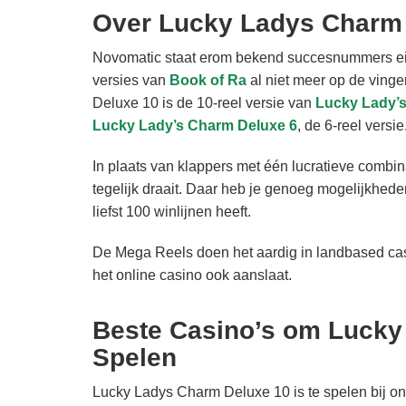
Over Lucky Ladys Charm
Novomatic staat erom bekend succesnummers eind
versies van
Book of Ra
al niet meer op de vinge
Deluxe 10 is de 10-reel versie van
Lucky Lady’
Lucky Lady’s Charm Deluxe 6
, de 6-reel versie
In plaats van klappers met één lucratieve combina
tegelijk draait. Daar heb je genoeg mogelijkhe
liefst 100 winlijnen heeft.
De Mega Reels doen het aardig in landbased casi
het online casino ook aanslaat.
Beste Casino’s om Lucky
Spelen
Lucky Ladys Charm Deluxe 10 is te spelen bij onli