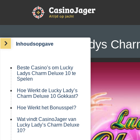
Lucky Ladys Char
Inhoudsopgave
Beste Casino’s om Lucky
Ladys Charm Deluxe 10 te
Spelen
Hoe Werkt de Lucky Lady’s
Charm Deluxe 10 Gokkast?
Hoe Werkt het Bonusspel?
Wat vindt CasinoJager van
Lucky Lady’s Charm Deluxe
10?