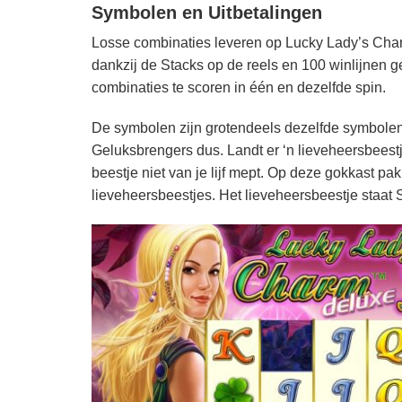
Symbolen en Uitbetalingen
Losse combinaties leveren op Lucky Lady’s Charm
dankzij de Stacks op de reels en 100 winlijne
combinaties te scoren in één en dezelfde spin.
De symbolen zijn grotendeels dezelfde symbolen
Geluksbrengers dus. Landt er ‘n lieveheersbeestj
beestje niet van je lijf mept. Op deze gokkast pak j
lieveheersbeestjes. Het lieveheersbeestje staat 