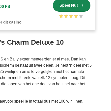
Speel Nu!
100 FS
r dit casino
’s Charm Deluxe 10
MS en Bally experimenteerden er al mee. Dan kan
elscherm bestaat uit twee delen. Je hebt ‘n deel met 5
25 winlijnen en is te vergelijken met het normale
scherm met 5 reels van elk 12 symbolen hoog. Dit
 die lopen van het ene deel van het spel naar het
aarvoor speel je in totaal dus met 100 winlijnen.