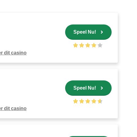
Speel Nu!
r dit casino
Speel Nu!
r dit casino