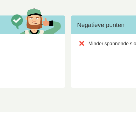
Negatieve punten
Minder spannende slo