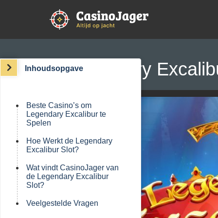
Legendary Excalib
Inhoudsopgave
Beste Casino’s om
Legendary Excalibur te
Spelen
Hoe Werkt de Legendary
Excalibur Slot?
Wat vindt CasinoJager van
de Legendary Excalibur
Slot?
Veelgestelde Vragen