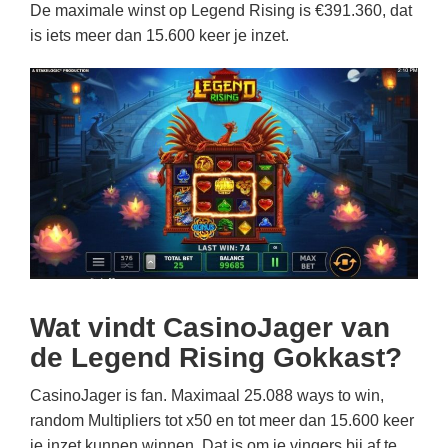
De maximale winst op Legend Rising is €391.360, dat
is iets meer dan 15.600 keer je inzet.
Wat vindt CasinoJager van
de Legend Rising Gokkast?
CasinoJager is fan. Maximaal 25.088 ways to win,
random Multipliers tot x50 en tot meer dan 15.600 keer
je inzet kunnen winnen. Dat is om je vingers bij af te