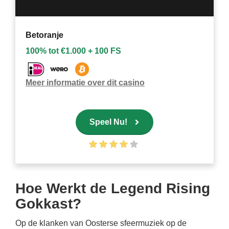
Betoranje
100% tot €1.000 + 100 FS
Meer informatie over dit casino
Speel Nu!
Hoe Werkt de Legend Rising
Gokkast?
Op de klanken van Oosterse sfeermuziek op de