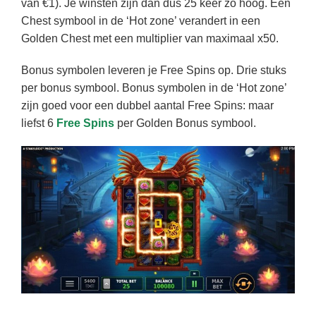
van €1). Je winsten zijn dan dus 25 keer zo hoog. Een
Chest symbool in de ‘Hot zone’ verandert in een
Golden Chest met een multiplier van maximaal x50.
Bonus symbolen leveren je Free Spins op. Drie stuks
per bonus symbool. Bonus symbolen in de ‘Hot zone’
zijn goed voor een dubbel aantal Free Spins: maar
liefst 6
Free Spins
per Golden Bonus symbool.