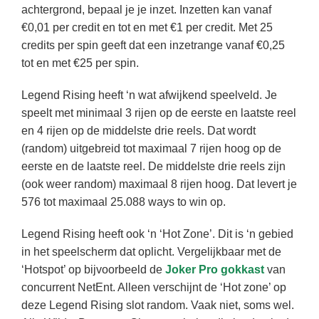
achtergrond, bepaal je je inzet. Inzetten kan vanaf
€0,01 per credit en tot en met €1 per credit. Met 25
credits per spin geeft dat een inzetrange vanaf €0,25
tot en met €25 per spin.
Legend Rising heeft ‘n wat afwijkend speelveld. Je
speelt met minimaal 3 rijen op de eerste en laatste reel
en 4 rijen op de middelste drie reels. Dat wordt
(random) uitgebreid tot maximaal 7 rijen hoog op de
eerste en de laatste reel. De middelste drie reels zijn
(ook weer random) maximaal 8 rijen hoog. Dat levert je
576 tot maximaal 25.088 ways to win op.
Legend Rising heeft ook ‘n ‘Hot Zone’. Dit is ‘n gebied
in het speelscherm dat oplicht. Vergelijkbaar met de
‘Hotspot’ op bijvoorbeeld de
Joker Pro gokkast
van
concurrent NetEnt. Alleen verschijnt de ‘Hot zone’ op
deze Legend Rising slot random. Vaak niet, soms wel.