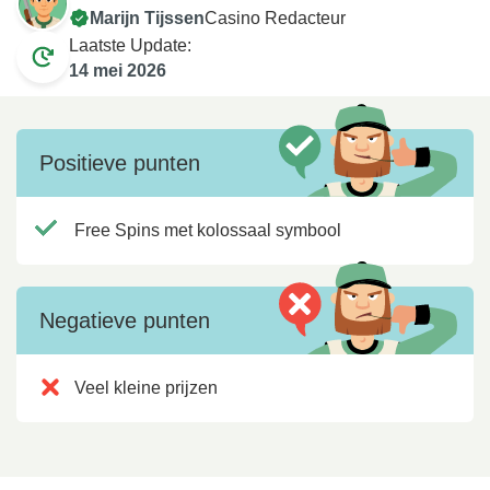
Marijn Tijssen
Casino Redacteur
Laatste Update:
14 mei 2026
Positieve punten
Free Spins met kolossaal symbool
Negatieve punten
Veel kleine prijzen