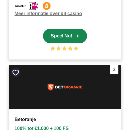
Meer informatie over dit casino
Speel Nu!
3
Bewaar
als
favoriet
Betoranje
100% tot €1.000 + 100 FS