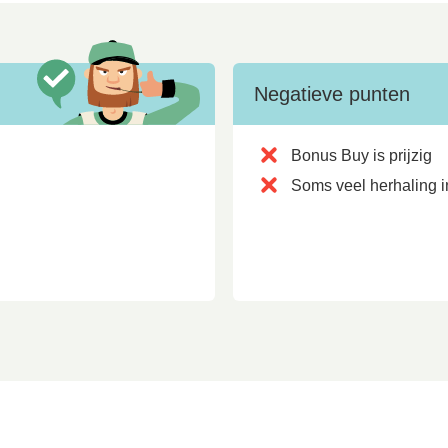
Negatieve punten
Bonus Buy is prijzig
Soms veel herhaling i