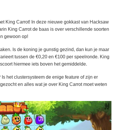
met King Carrot! In deze nieuwe gokkast van Hacksaw
rin King Carrot de baas is over verschillende soorten
nen gewoon op!
maken. Is de koning je gunstig gezind, dan kun je maar
 varieert tussen de €0,20 en €100 per speelronde. King
coort hiermee iets boven het gemiddelde.
Is het clustersysteem de enige feature of zijn er
tgezocht en alles wat je over King Carrot moet weten