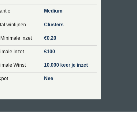
betalingspercentage
96,3%
ds
Ja
antie
Medium
antie
Medium
al winlijnen
Clusters
al winlijnen
Clusters
 Minimale Inzet
€0,20
 Minimale Inzet
€0,20
imale Inzet
€100
imale Inzet
€100
imale Winst
10.000 keer je inzet
imale Winst
10.000 keer je inzet
kpot
Nee
kpot
Nee