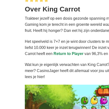
Over King Carrot
Trakteer jezelf op een dosis gezonde spanning 
Gaming kom je terecht in een groente wereld waa
fruit. Heeft hij honger? Dan eet hij zijn onderda
Het speelveld is 7×7 en je wint door clusters te 
liefst 10.000 keer je inzet terugwinnen! De inzet
Carrot heeft een
Return to Player
van 96,3% en s
Wat kun je eigenlijk verwachten van King Carrot? 
meer? CasinoJager heeft dit allemaal voor jou ui
lees je hier!