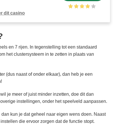
r dit casino
?
els en 7 rijen. In tegenstelling tot een standaard
het clustersysteem in te zetten in plaats van
ter (dus naast of onder elkaar), dan heb je een
n!
il je meer of juist minder inzetten, doe dit dan
ls overige instellingen, onder het speelveld aanpassen.
, dan kun je dat geheel naar eigen wens doen. Naast
instellen die ervoor zorgen dat de functie stopt.