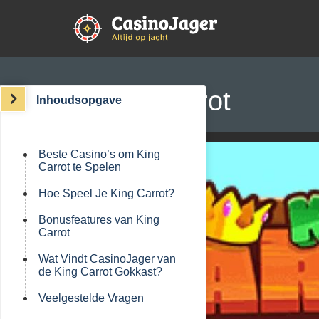
King Carrot
Inhoudsopgave
Beste Casino’s om King
Carrot te Spelen
Hoe Speel Je King Carrot?
Bonusfeatures van King
Carrot
Wat Vindt CasinoJager van
de King Carrot Gokkast?
Veelgestelde Vragen