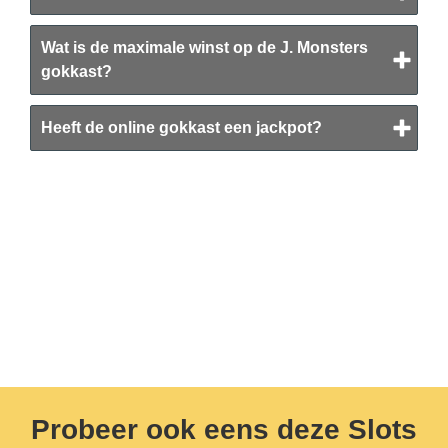
Wat is de maximale winst op de J. Monsters
gokkast?
Heeft de online gokkast een jackpot?
Probeer ook eens deze Slots