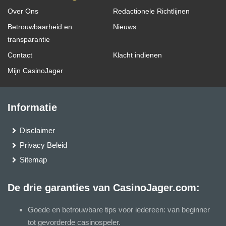
Over Ons
Redactionele Richtlijnen
Betrouwbaarheid en
Nieuws
transparantie
Contact
Klacht indienen
Mijn CasinoJager
Informatie
Disclaimer
Privacy Beleid
Sitemap
De drie garanties van CasinoJager.com:
Goede en betrouwbare tips voor iedereen: van beginner
tot gevorderde casinospeler.