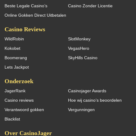
Beste Legale Casino’s
Casino Zonder Licentie
Online Gokken Direct Uitbetalen
Casino Reviews
WildRobin
SlotMonkey
Kokobet
VegasHero
Boomerang
SkyHills Casino
Lets Jackpot
Onderzoek
JagerRank
Casinojager Awards
Casino reviews
Hoe wij casino’s beoordelen
Verantwoord gokken
Vergunningen
Blacklist
Over CasinoJager