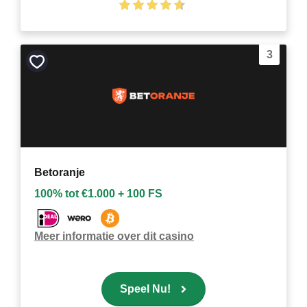
3
Bewaar
als
favoriet
Betoranje
100% tot €1.000 + 100 FS
Meer informatie over dit casino
Speel Nu!