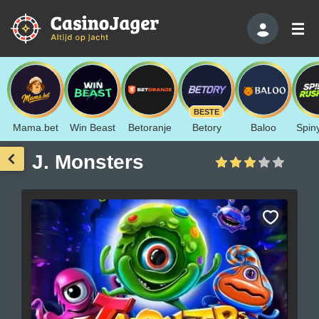
BESTE
Mama.bet
Win Beast
Betoranje
Betory
Baloo
Spin
J. Monsters
Bewaar
als
favoriet