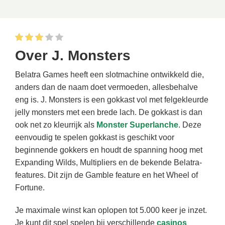
Over J. Monsters
Belatra Games heeft een slotmachine ontwikkeld die,
anders dan de naam doet vermoeden, allesbehalve
eng is. J. Monsters is een gokkast vol met felgekleurde
jelly monsters met een brede lach. De gokkast is dan
ook net zo kleurrijk als
Monster Superlanche
. Deze
eenvoudig te spelen gokkast is geschikt voor
beginnende gokkers en houdt de spanning hoog met
Expanding Wilds, Multipliers en de bekende Belatra-
features. Dit zijn de Gamble feature en het Wheel of
Fortune.
Je maximale winst kan oplopen tot 5.000 keer je inzet.
Je kunt dit spel spelen bij verschillende
casinos