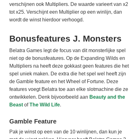
verschijnen ook Multipliers. De waarde varieert van x2
tot x25. Verschijnt een Multiplier op een winlijn, dan
wordt de winst hierdoor verhoogd.
Bonusfeatures J. Monsters
Belatra Games legt de focus van dit monsterlijke spel
niet op de bonusfeatures. Op de Expanding Wilds en
Multipliers na heeft deze gokkast geen features die het
spel uniek maken. De extra die het spel wel heeft zijn
de Gamble feature en het Wheel of Fortune. Deze
features voegt Belatra toe aan elke slotmachine die ze
ontwikkelen. Denk bijvoorbeeld aan
Beauty and the
Beast
of
The Wild Life
.
Gamble Feature
Pak je winst op een van de 10 winlijnen, dan kun je