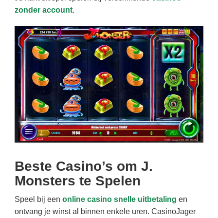
zonder account
.
Beste Casino’s om J.
Monsters te Spelen
Speel bij een
online casino snelle uitbetaling
en
ontvang je winst al binnen enkele uren. CasinoJager