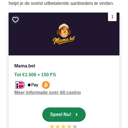
helpt je de snelst uitbetalende aanbieders te vinden.
1
Bewaar
als
favoriet
Mama.bet
Tot €1.500 + 150 FS
Meer informatie over dit casino
Speel Nu!