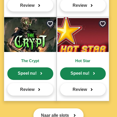
Review
Review
Bewaar
Bewaar
als
als
favoriet
favoriet
The Crypt
Hot Star
Speel nu!
Speel nu!
Review
Review
Naar alle slots