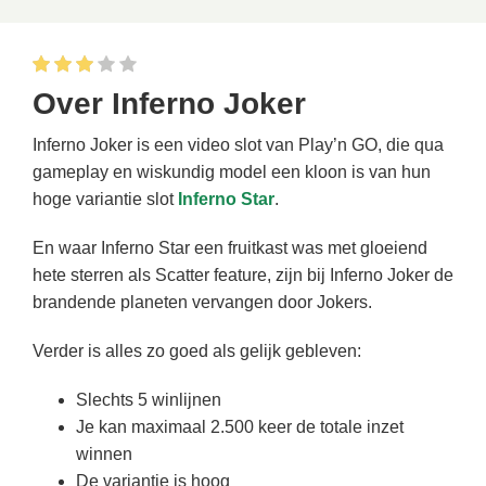
Over Inferno Joker
Inferno Joker is een video slot van Play’n GO, die qua
gameplay en wiskundig model een kloon is van hun
hoge variantie slot
Inferno Star
.
En waar Inferno Star een fruitkast was met gloeiend
hete sterren als Scatter feature, zijn bij Inferno Joker de
brandende planeten vervangen door Jokers.
Verder is alles zo goed als gelijk gebleven:
Slechts 5 winlijnen
Je kan maximaal 2.500 keer de totale inzet
winnen
De variantie is hoog