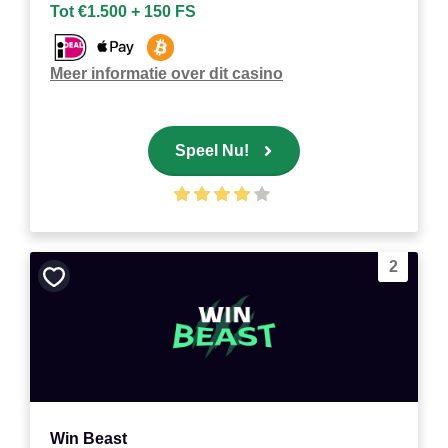
Tot €1.500 + 150 FS
Meer informatie over dit casino
Speel Nu!
2
Bewaar
als
favoriet
Win Beast