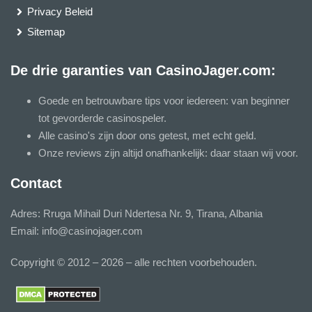
Privacy Beleid
Sitemap
De drie garanties van CasinoJager.com:
Goede en betrouwbare tips voor iedereen: van beginner
tot gevorderde casinospeler.
Alle casino's zijn door ons getest, met echt geld.
Onze reviews zijn altijd onafhankelijk: daar staan wij voor.
Contact
Adres: Rruga Mihail Duri Ndertesa Nr. 9, Tirana, Albania
Email:
info@casinojager.com
Copyright © 2012 – 2026 – alle rechten voorbehouden.