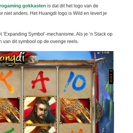
rogaming gokkasten
is dat dit het logo van de
 niet anders. Het Huangdi logo is Wild en levert je
t ‘Expanding Symbol’-mechanisme. Als je ‘n Stack op
n van dit symbool op de overige reels.