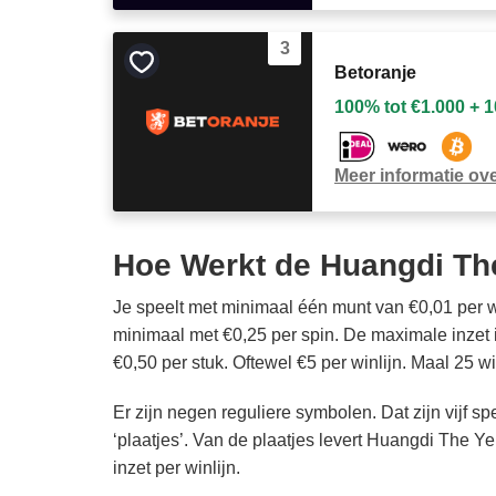
3
Bewaar
Betoranje
als
favoriet
100% tot €1.000 + 
Meer informatie ove
Hoe Werkt de Huangdi Th
Je speelt met minimaal één munt van €0,01 per win
minimaal met €0,25 per spin. De maximale inzet 
€0,50 per stuk. Oftewel €5 per winlijn. Maal 25 w
Er zijn negen reguliere symbolen. Dat zijn vijf sp
‘plaatjes’. Van de plaatjes levert Huangdi The Y
inzet per winlijn.