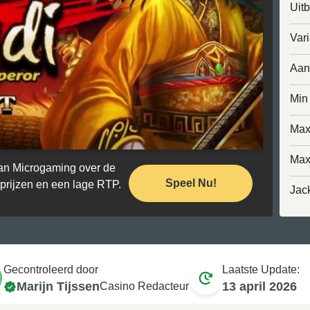
Th
Uit
Wil
Uit
Vari
Vari
Aant
Aant
Min
Min
Max
Max
Max
van Microgaming over de
Speel Nu!
prijzen en een lage RTP.
Max
Jac
Jac
Gecontroleerd door
Laatste Update:
Marijn Tijssen
13 april 2026
Casino Redacteur