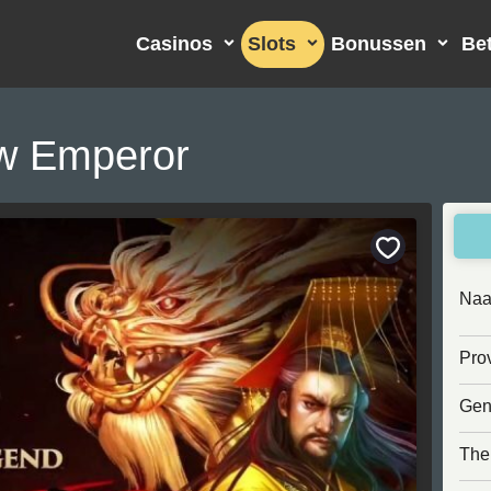
Casinos
Slots
Bonussen
Bet
ow Emperor
Bewaar
als
favoriet
Ree
Naa
Ree
Aut
Naa
Aut
Pro
Bon
Bon
Fre
Pro
Fre
Gen
Pro
Pro
Mult
Gen
Th
Wil
Mult