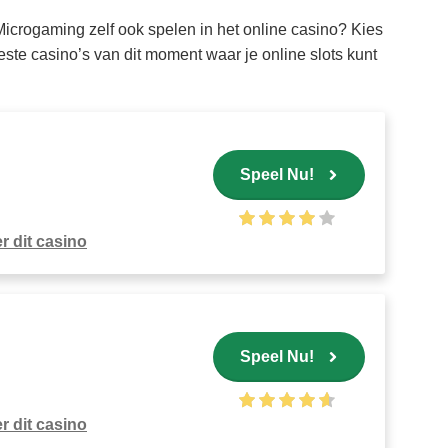
icrogaming zelf ook spelen in het online casino? Kies
 beste casino’s van dit moment waar je online slots kunt
Speel Nu!
r dit casino
Speel Nu!
r dit casino