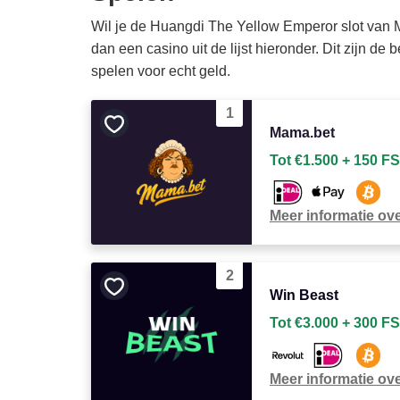
Wil je de Huangdi The Yellow Emperor slot van M
dan een casino uit de lijst hieronder. Dit zijn de
spelen voor echt geld.
1
Bewaar
Mama.bet
als
favoriet
Tot €1.500 + 150 FS
Meer informatie ove
2
Bewaar
Win Beast
als
favoriet
Tot €3.000 + 300 FS
Meer informatie ove