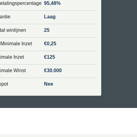
ema
Oosters
betalingspercentage
95,48%
ds
Ja
betalingspercentage
95,48%
antie
Laag
antie
Laag
al winlijnen
25
al winlijnen
25
 Minimale Inzet
€0,25
 Minimale Inzet
€0,25
imale Inzet
€125
imale Inzet
€125
imale Winst
€30.000
imale Winst
€30.000
kpot
Nee
kpot
Nee