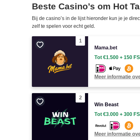
Beste Casino’s om Hot Ta
Bij de casino’s in de lijst hieronder kun je je di
zelf te spelen voor echt geld.
1
Bewaar
Mama.bet
als
favoriet
Tot €1.500 + 150 FS
Meer informatie ove
2
Bewaar
Win Beast
als
favoriet
Tot €3.000 + 300 FS
Meer informatie ove