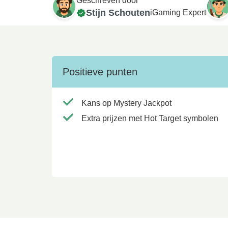
Geschreven door
Stijn Schouten
iGaming Expert
Positieve punten
Kans op Mystery Jackpot
Extra prijzen met Hot Target symbolen