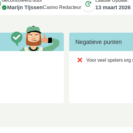
Gecontroleerd door
Laatste Update:
Marijn Tijssen
13 maart 2026
Casino Redacteur
Negatieve punten
Voor veel spelers erg 