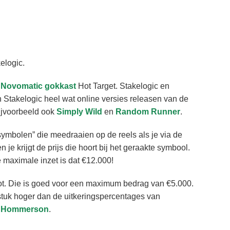
elogic.
e
Novomatic gokkast
Hot Target. Stakelogic en
takelogic heel wat online versies releasen van de
ijvoorbeeld ook
Simply Wild
en
Random Runner
.
 symbolen” die meedraaien op de reels als je via de
je krijgt de prijs die hoort bij het geraakte symbool.
e maximale inzet is dat €12.000!
pot. Die is goed voor een maximum bedrag van €5.000.
stuk hoger dan de uitkeringspercentages van
s
Hommerson
.