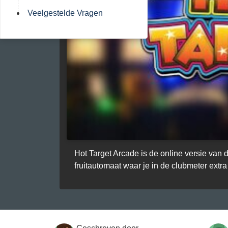
Veelgestelde Vragen
Hot Target Arcade is de online versie van
fruitautomaat waar je in de clubmeter extra 