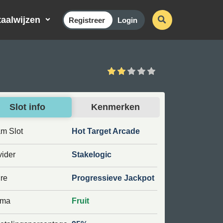
aalwijzen
Registreer
Login
Slot info
Kenmerken
Slot info
Kenmerken
m Slot
Hot Target Arcade
ls
3
ls
3
m Slot
Hot Target Arcade
vider
Stakelogic
oplay
Ja
oplay
Ja
us Spel
Nee
vider
Stakelogic
re
Progressieve Jackpot
us Spel
Nee
gressieve Jackpot
Ja
ipliers
Nee
re
Progressieve Jackpot
ema
Fruit
ds
Ja
gressieve Jackpot
Ja
ema
Fruit