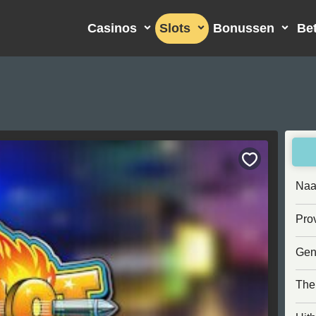
Casinos
Slots
Bonussen
Bet
Bewaar
als
Naa
favoriet
Ree
Ree
Naa
Pro
Aut
Aut
Bon
Pro
Gen
Bon
Pro
Mult
Gen
Th
Wil
Pro
Th