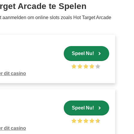
rget Arcade te Spelen
rect aanmelden om online slots zoals Hot Target Arcade
Speel Nu!
r dit casino
Speel Nu!
r dit casino