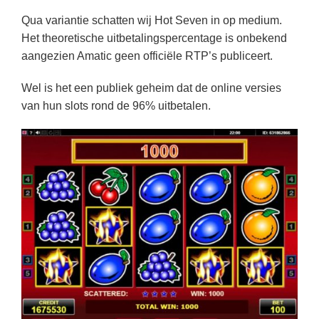
Qua variantie schatten wij Hot Seven in op medium.
Het theoretische uitbetalingspercentage is onbekend
aangezien Amatic geen officiële RTP’s publiceert.
Wel is het een publiek geheim dat de online versies
van hun slots rond de 96% uitbetalen.