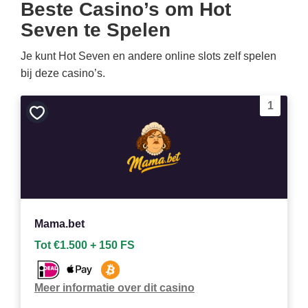
Beste Casino’s om Hot
Seven te Spelen
Je kunt Hot Seven en andere online slots zelf spelen
bij deze casino’s.
1
Bewaar
als
favoriet
Mama.bet
Tot €1.500 + 150 FS
Meer informatie over dit casino