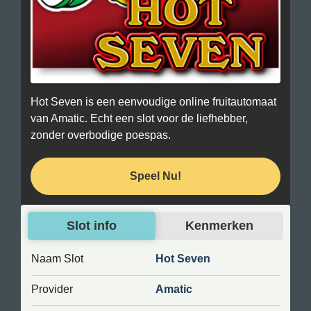
Hot Seven is een eenvoudige online fruitautomaat
van Amatic. Echt een slot voor de liefhebber,
zonder overbodige poespas.
Speel Nu!
Slot info
Kenmerken
Reels
5
Naam Slot
Hot Seven
Autoplay
Ja
Bonus Spel
Nee
Provider
Amatic
Progressieve Jackpot
Nee