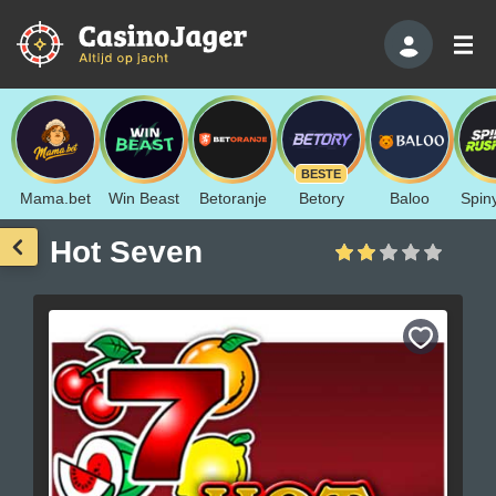
BESTE
Mama.bet
Win Beast
Betoranje
Betory
Baloo
Spin
Hot Seven
Bewaar
als
favoriet