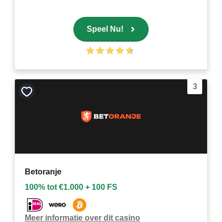
Speel Nu!
3
Bewaar
als
favoriet
Betoranje
100% tot €1.000 + 100 FS
Meer informatie over dit casino