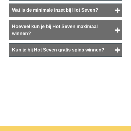
Wat is de minimale inzet bij Hot Seven?
Hoeveel kun je bij Hot Seven maximaal
winnen?
Kun je bij Hot Seven gratis spins winnen?