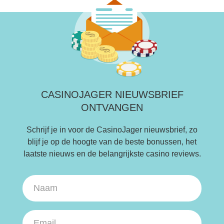
CASINOJAGER NIEUWSBRIEF
ONTVANGEN
Schrijf je in voor de CasinoJager nieuwsbrief, zo
blijf je op de hoogte van de beste bonussen, het
laatste nieuws en de belangrijkste casino reviews.