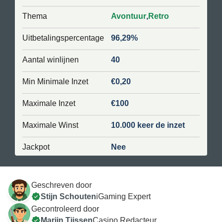
Multipliers
Ja
Wilds
Ja
Thema
Avontuur
,
Retro
Uitbetalingspercentage
96,29%
Aantal winlijnen
40
Min Minimale Inzet
€0,20
Maximale Inzet
€100
Maximale Winst
10.000 keer de inzet
Jackpot
Nee
Geschreven door
Stijn Schouten
iGaming Expert
Gecontroleerd door
Marijn Tijssen
Casino Redacteur