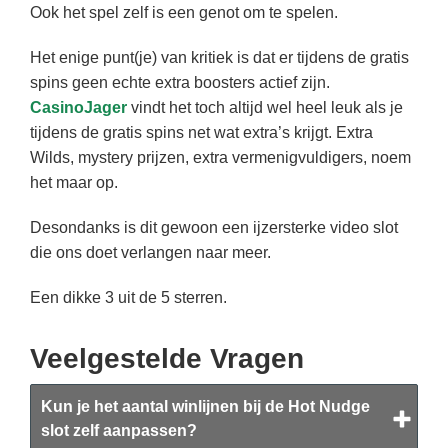
Ook het spel zelf is een genot om te spelen.
Het enige punt(je) van kritiek is dat er tijdens de gratis
spins geen echte extra boosters actief zijn.
CasinoJager
vindt het toch altijd wel heel leuk als je
tijdens de gratis spins net wat extra’s krijgt. Extra
Wilds, mystery prijzen, extra vermenigvuldigers, noem
het maar op.
Desondanks is dit gewoon een ijzersterke video slot
die ons doet verlangen naar meer.
Een dikke 3 uit de 5 sterren.
Veelgestelde Vragen
Kun je het aantal winlijnen bij de Hot Nudge
slot zelf aanpassen?