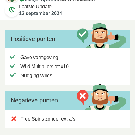
Laatste Update:
12 september 2024
Positieve punten
Gave vormgeving
Wild Multipliers tot x10
Nudging Wilds
Negatieve punten
Free Spins zonder extra’s