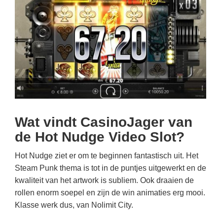
Wat vindt CasinoJager van
de Hot Nudge Video Slot?
Hot Nudge ziet er om te beginnen fantastisch uit. Het
Steam Punk thema is tot in de puntjes uitgewerkt en de
kwaliteit van het artwork is subliem. Ook draaien de
rollen enorm soepel en zijn de win animaties erg mooi.
Klasse werk dus, van Nolimit City.