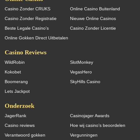
Casino Zonder CRUKS
Online Casino Buitenland
Casino Zonder Registratie
Nieuwe Online Casinos
Beste Legale Casino’s
Casino Zonder Licentie
Online Gokken Direct Uitbetalen
Casino Reviews
WildRobin
SlotMonkey
Kokobet
VegasHero
Boomerang
SkyHills Casino
Lets Jackpot
Onderzoek
JagerRank
Casinojager Awards
Casino reviews
Hoe wij casino’s beoordelen
Verantwoord gokken
Vergunningen