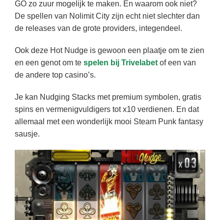
GO zo zuur mogelijk te maken. En waarom ook niet?
De spellen van Nolimit City zijn echt niet slechter dan
de releases van de grote providers, integendeel.
Ook deze Hot Nudge is gewoon een plaatje om te zien
en een genot om te
spelen bij Trivelabet
of een van
de andere top casino’s.
Je kan Nudging Stacks met premium symbolen, gratis
spins en vermenigvuldigers tot x10 verdienen. En dat
allemaal met een wonderlijk mooi Steam Punk fantasy
sausje.