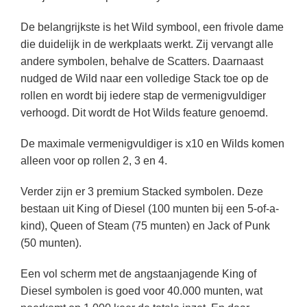
De belangrijkste is het Wild symbool, een frivole dame
die duidelijk in de werkplaats werkt. Zij vervangt alle
andere symbolen, behalve de Scatters. Daarnaast
nudged de Wild naar een volledige Stack toe op de
rollen en wordt bij iedere stap de vermenigvuldiger
verhoogd. Dit wordt de Hot Wilds feature genoemd.
De maximale vermenigvuldiger is x10 en Wilds komen
alleen voor op rollen 2, 3 en 4.
Verder zijn er 3 premium Stacked symbolen. Deze
bestaan uit King of Diesel (100 munten bij een 5-of-a-
kind), Queen of Steam (75 munten) en Jack of Punk
(50 munten).
Een vol scherm met de angstaanjagende King of
Diesel symbolen is goed voor 40.000 munten, wat