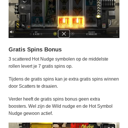
Gratis Spins Bonus
3 scattered Hot Nudge symbolen op de middelste
rollen levert je 7 gratis spins op.
Tijdens de gratis spins kan je extra gratis spins winnen
door Scatters te draaien.
Verder heeft de gratis spins bonus geen extra
boosters. Wel zijn de Wild nudge en de Hot Symbol
Nudge gewoon actief.