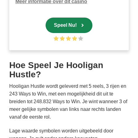
Meer informatie over dit casino
Speel Nu!
Hoe Speel Je Hooligan
Hustle?
Hooligan Hustle wordt geleverd met 5 reels, 3 rijen en
243 Ways to Win, met een mogelijkheid dit uit te
breiden tot 248.832 Ways to Win. Je wint wanneer 3 of
meer gelijke symbolen van links naar rechts landen
vanaf de eerste rol.
Lage waarde symbolen worden uitgebeeld door