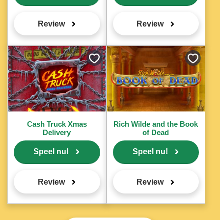
Review
Review
Bewaar
Bewaar
als
als
favoriet
favoriet
Cash Truck Xmas
Rich Wilde and the Book
Delivery
of Dead
Speel nu!
Speel nu!
Review
Review