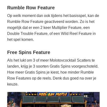
Rumble Row Feature
Op welk moment dan ook tijdens het basisspel, kan de
Rumble Row Feature geactiveerd worden. Zo is het
mogelijk dat er een 2 keer Multiplier Feature, een
Double Trouble Feature, of een Wild Reel Feature in
het spel komen.
Free Spins Feature
Als het lukt om 3 of meer Molotovcocktail Scatters te
landen, krijg je 3 soorten Gratis Spins voorgeschoteld.
Hoe meer Gratis Spins je kiest, hoe minder Rumble
Row Features op de reels. Denk dus goed na over je
keuze.