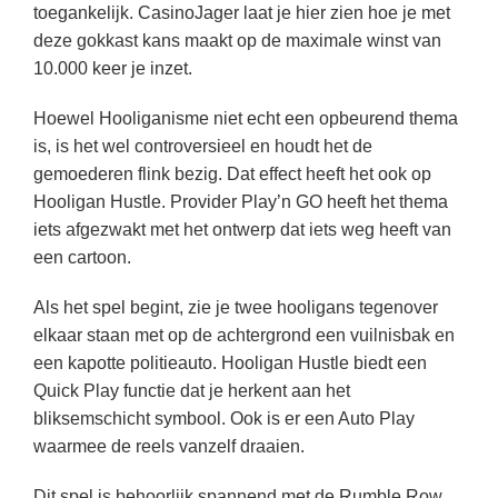
toegankelijk. CasinoJager laat je hier zien hoe je met
deze gokkast kans maakt op de maximale winst van
10.000 keer je inzet.
Hoewel Hooliganisme niet echt een opbeurend thema
is, is het wel controversieel en houdt het de
gemoederen flink bezig. Dat effect heeft het ook op
Hooligan Hustle. Provider Play’n GO heeft het thema
iets afgezwakt met het ontwerp dat iets weg heeft van
een cartoon.
Als het spel begint, zie je twee hooligans tegenover
elkaar staan met op de achtergrond een vuilnisbak en
een kapotte politieauto. Hooligan Hustle biedt een
Quick Play functie dat je herkent aan het
bliksemschicht symbool. Ook is er een Auto Play
waarmee de reels vanzelf draaien.
Dit spel is behoorlijk spannend met de Rumble Row