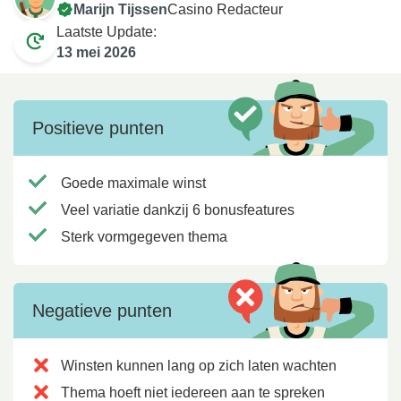
Marijn Tijssen
Casino Redacteur
Laatste Update:
13 mei 2026
Positieve punten
Goede maximale winst
Veel variatie dankzij 6 bonusfeatures
Sterk vormgegeven thema
Negatieve punten
Winsten kunnen lang op zich laten wachten
Thema hoeft niet iedereen aan te spreken