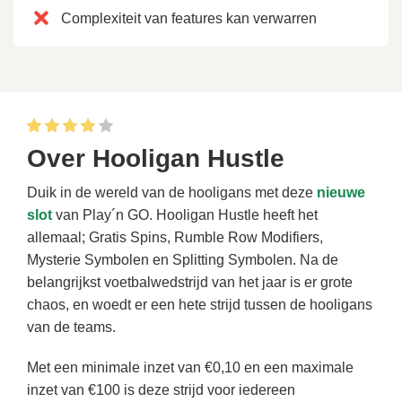
Complexiteit van features kan verwarren
Over Hooligan Hustle
Duik in de wereld van de hooligans met deze
nieuwe
slot
van Play´n GO. Hooligan Hustle heeft het
allemaal; Gratis Spins, Rumble Row Modifiers,
Mysterie Symbolen en Splitting Symbolen. Na de
belangrijkst voetbalwedstrijd van het jaar is er grote
chaos, en woedt er een hete strijd tussen de hooligans
van de teams.
Met een minimale inzet van €0,10 en een maximale
inzet van €100 is deze strijd voor iedereen