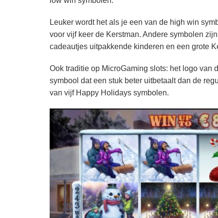
low win symbolen.
Leuker wordt het als je een van de high win symbo
voor vijf keer de Kerstman. Andere symbolen zij
cadeautjes uitpakkende kinderen en een grote K
Ook traditie op MicroGaming slots: het logo van 
symbool dat een stuk beter uitbetaalt dan de reg
van vijf Happy Holidays symbolen.