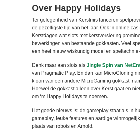
Over Happy Holidays
Ter gelegenheid van Kerstmis lanceren spelprovide
de gezelligste tijd van het jaar. Ook ‘n online cas
Kerstdagen wat slots met kerstversiering promin
bewerkingen van bestaande gokkasten. Veel spel
een heel nieuw wiskundig model en speltechniek i
Denk maar aan slots als
Jingle Spin van NetEn
van Pragmatic Play. En dan kan MicroCloning niet
kloon van een andere MicroGaming gokkast, nam
Hoewel de gokkast alleen over Kerst gaat en nie
om ‘m Happy Holidays te noemen.
Het goede nieuws is: de gameplay staat als ‘n hui
gameplay, leuke features en aardige winmogelijk
plaats van robots en Arnold.