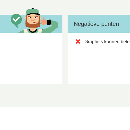
Negatieve punten
Graphics kunnen bete