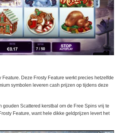
y Feature. Deze Frosty Feature werkt precies hetzelfde
emium symbolen leveren cash prijzen op tijdens deze
n gouden Scattered kerstbal om de Free Spins vrij te
rosty Feature, want hele dikke geldprijzen levert het