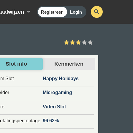
aalwijzen
Registreer
Login
Slot info
Kenmerken
Slot info
Kenmerken
m Slot
Happy Holidays
ls
5
ls
5
oplay
Ja
m Slot
Happy Holidays
vider
Microgaming
oplay
Ja
us Spel
Ja
us Spel
Ja
vider
Microgaming
re
Video Slot
e Spins
10
e Spins
10
gressieve Jackpot
Nee
re
Video Slot
gressieve Jackpot
Nee
betalingspercentage
96,62%
ipliers
Nee
ds
Ja
betalingspercentage
96,62%
ipliers
Nee