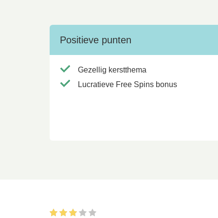
Positieve punten
Gezellig kerstthema
Lucratieve Free Spins bonus