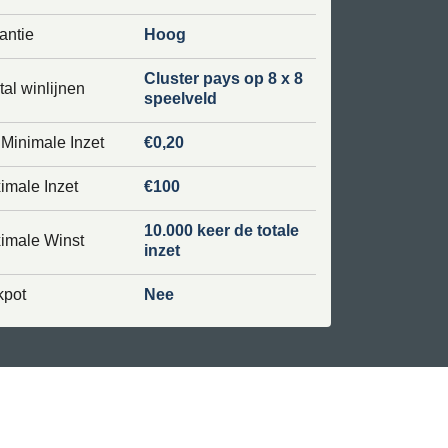
betalingspercentage
96,52%
ds
Ja
antie
Hoog
antie
Hoog
Cluster pays op 8 x 8
al winlijnen
speelveld
Cluster pays op 8 x 8
al winlijnen
speelveld
 Minimale Inzet
€0,20
 Minimale Inzet
€0,20
imale Inzet
€100
imale Inzet
€100
10.000 keer de totale
imale Winst
inzet
10.000 keer de totale
imale Winst
inzet
kpot
Nee
kpot
Nee