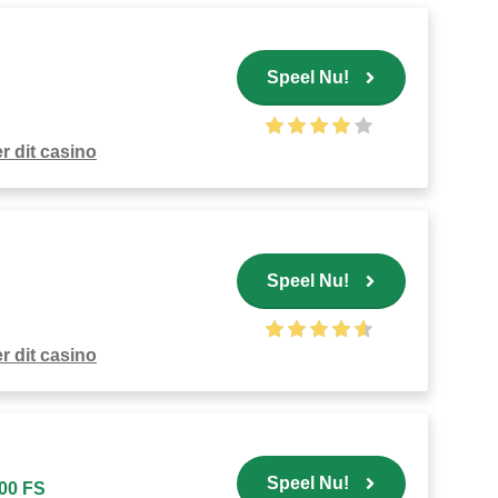
Speel Nu!
r dit casino
Speel Nu!
r dit casino
Speel Nu!
100 FS