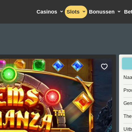
Casinos
Slots
Bonussen
Bet
Bewaar
als
Naa
favoriet
Ree
Ree
Naa
Pro
Aut
Aut
Bon
Pro
Gen
Bon
Pro
Mult
Gen
Th
Pro
Wil
Th
Mult
Uit