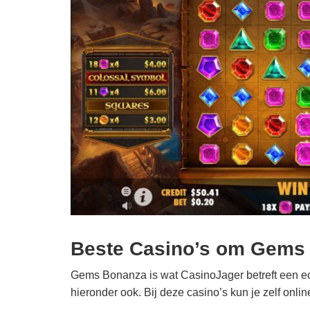
Beste Casino’s om Gems 
Gems Bonanza is wat CasinoJager betreft een echt
hieronder ook. Bij deze casino’s kun je zelf onlin