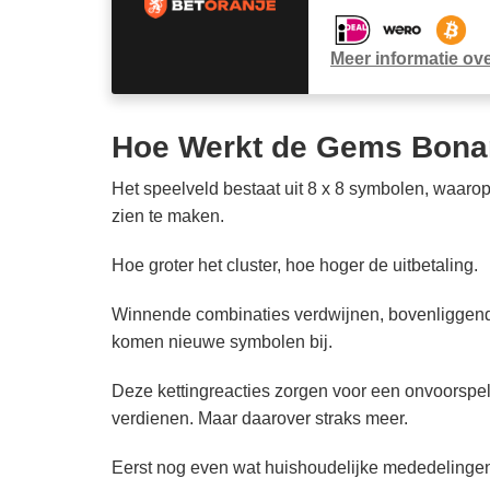
Meer informatie ove
Hoe Werkt de Gems Bona
Het speelveld bestaat uit 8 x 8 symbolen, waarop
zien te maken.
Hoe groter het cluster, hoe hoger de uitbetaling.
Winnende combinaties verdwijnen, bovenliggend
komen nieuwe symbolen bij.
Deze kettingreacties zorgen voor een onvoorspel
verdienen. Maar daarover straks meer.
Eerst nog even wat huishoudelijke mededelinge