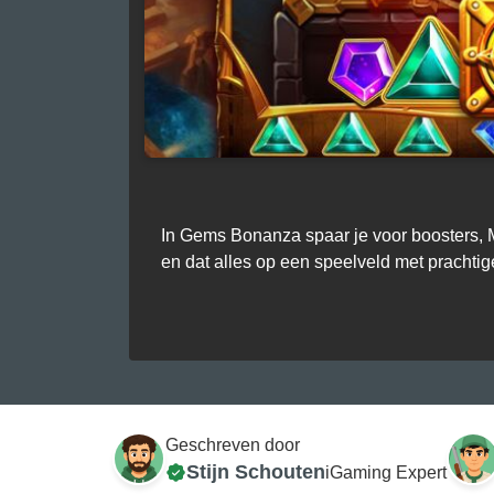
In Gems Bonanza spaar je voor boosters, M
en dat alles op een speelveld met prachtig
Geschreven door
Stijn Schouten
iGaming Expert