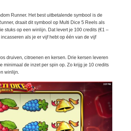
om Runner. Het best uitbetalende symbool is de
Runner, draait dit symbool op Multi Dice 5 Reels als
e stuks op een winlijn. Dat levert je 100 credits (€1 –
incasseren als je er vijf hebt op één van de vijf
os druiven, citroenen en kersen. Drie kersen leveren
e minimaal de inzet per spin op. Zo krijg je 10 credits
n winlijn.