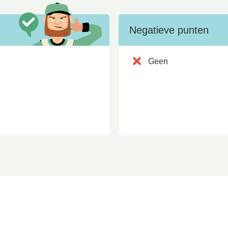
Negatieve punten
Geen