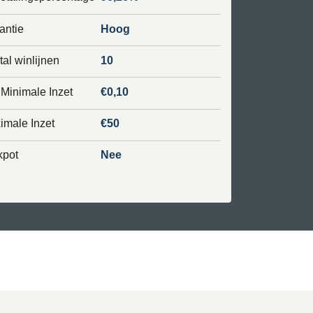
betalingspercentage
96,26%
antie
Hoog
antie
Hoog
al winlijnen
10
al winlijnen
10
 Minimale Inzet
€0,10
 Minimale Inzet
€0,10
imale Inzet
€50
imale Inzet
€50
kpot
Nee
kpot
Nee