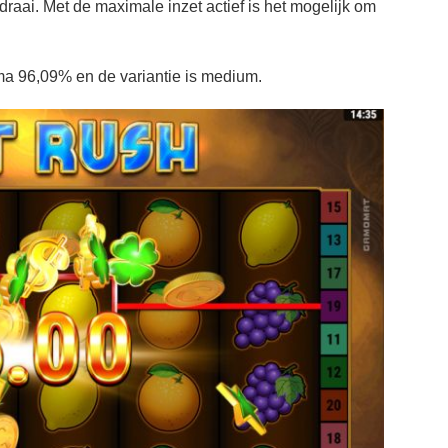
draai. Met de maximale inzet actief is het mogelijk om
ima 96,09% en de variantie is medium.