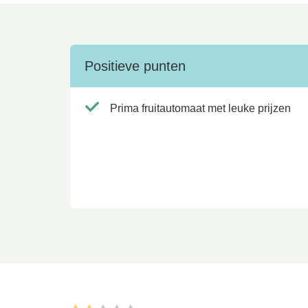
Positieve punten
Prima fruitautomaat met leuke prijzen