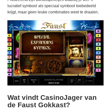
lucratief symbool als speciaal symbool toebedeeld
krijgt, maar geen leuke combinaties weet te draaien.
Wat vindt CasinoJager van
de Faust Gokkast?