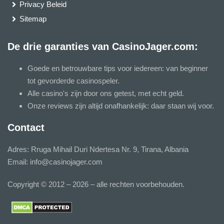
Privacy Beleid
Sitemap
De drie garanties van CasinoJager.com:
Goede en betrouwbare tips voor iedereen: van beginner
tot gevorderde casinospeler.
Alle casino's zijn door ons getest, met echt geld.
Onze reviews zijn altijd onafhankelijk: daar staan wij voor.
Contact
Adres: Rruga Mihail Duri Ndertesa Nr. 9, Tirana, Albania
Email:
info@casinojager.com
Copyright © 2012 – 2026 – alle rechten voorbehouden.