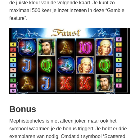
de juiste kleur van de volgende kaart. Je kunt zo
maximaal 500 keer je inzet inzetten in deze “Gamble
feature”.
Bonus
Mephistopheles is niet alleen joker, maar ook het
symbool waarmee je de bonus triggert. Je hebt er drie
exemplaren van nodig. Omdat dit symbool ‘Scattered’