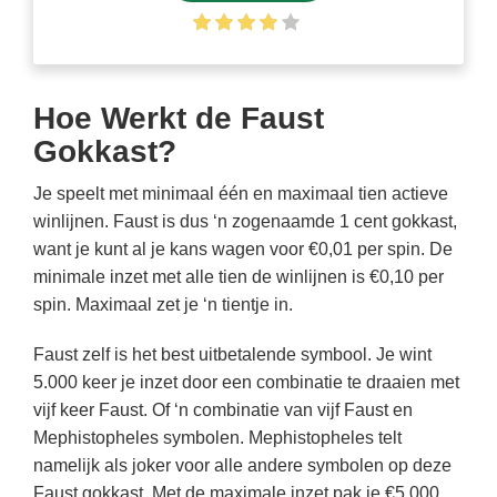
Hoe Werkt de Faust
Gokkast?
Je speelt met minimaal één en maximaal tien actieve
winlijnen. Faust is dus ‘n zogenaamde 1 cent gokkast,
want je kunt al je kans wagen voor €0,01 per spin. De
minimale inzet met alle tien de winlijnen is €0,10 per
spin. Maximaal zet je ‘n tientje in.
Faust zelf is het best uitbetalende symbool. Je wint
5.000 keer je inzet door een combinatie te draaien met
vijf keer Faust. Of ‘n combinatie van vijf Faust en
Mephistopheles symbolen. Mephistopheles telt
namelijk als joker voor alle andere symbolen op deze
Faust gokkast. Met de maximale inzet pak je €5.000