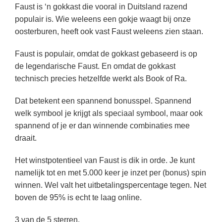
Faust is ‘n gokkast die vooral in Duitsland razend
populair is. Wie weleens een gokje waagt bij onze
oosterburen, heeft ook vast Faust weleens zien staan.
Faust is populair, omdat de gokkast gebaseerd is op
de legendarische Faust. En omdat de gokkast
technisch precies hetzelfde werkt als Book of Ra.
Dat betekent een spannend bonusspel. Spannend
welk symbool je krijgt als speciaal symbool, maar ook
spannend of je er dan winnende combinaties mee
draait.
Het winstpotentieel van Faust is dik in orde. Je kunt
namelijk tot en met 5.000 keer je inzet per (bonus) spin
winnen. Wel valt het uitbetalingspercentage tegen. Net
boven de 95% is echt te laag online.
3 van de 5 sterren.