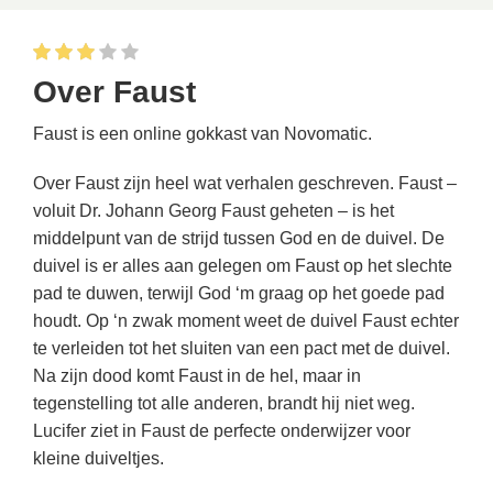
Over Faust
Faust is een online gokkast van Novomatic.
Over Faust zijn heel wat verhalen geschreven. Faust –
voluit Dr. Johann Georg Faust geheten – is het
middelpunt van de strijd tussen God en de duivel. De
duivel is er alles aan gelegen om Faust op het slechte
pad te duwen, terwijl God ‘m graag op het goede pad
houdt. Op ‘n zwak moment weet de duivel Faust echter
te verleiden tot het sluiten van een pact met de duivel.
Na zijn dood komt Faust in de hel, maar in
tegenstelling tot alle anderen, brandt hij niet weg.
Lucifer ziet in Faust de perfecte onderwijzer voor
kleine duiveltjes.