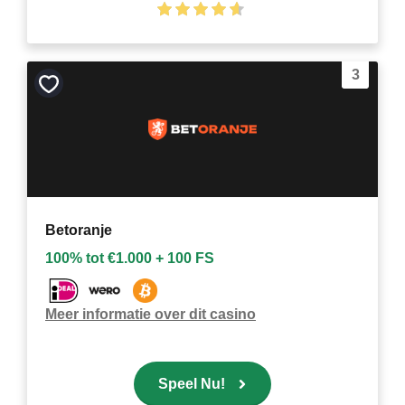
3
Bewaar
als
favoriet
Betoranje
100% tot €1.000 + 100 FS
Meer informatie over dit casino
Speel Nu!