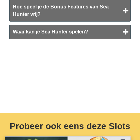
Hoe speel je de Bonus Features van Sea
Hunter vrij?
Waar kan je Sea Hunter spelen?
Probeer ook eens deze Slots