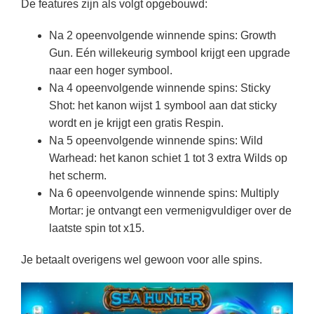
De features zijn als volgt opgebouwd:
Na 2 opeenvolgende winnende spins: Growth
Gun. Eén willekeurig symbool krijgt een upgrade
naar een hoger symbool.
Na 4 opeenvolgende winnende spins: Sticky
Shot: het kanon wijst 1 symbool aan dat sticky
wordt en je krijgt een gratis Respin.
Na 5 opeenvolgende winnende spins: Wild
Warhead: het kanon schiet 1 tot 3 extra Wilds op
het scherm.
Na 6 opeenvolgende winnende spins: Multiply
Mortar: je ontvangt een vermenigvuldiger over de
laatste spin tot x15.
Je betaalt overigens wel gewoon voor alle spins.