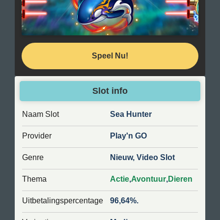
Speel Nu!
Slot info
Naam Slot
Sea Hunter
Provider
Play'n GO
Genre
Nieuw, Video Slot
Thema
Actie
,
Avontuur
,
Dieren
Uitbetalingspercentage
96,64%.