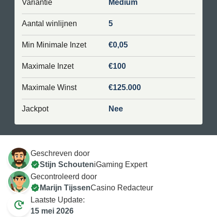
Variantie
Medium
Aantal winlijnen
5
Min Minimale Inzet
€0,05
Maximale Inzet
€100
Maximale Winst
€125.000
Jackpot
Nee
Geschreven door
Stijn Schouten
iGaming Expert
Gecontroleerd door
Marijn Tijssen
Casino Redacteur
Laatste Update:
15 mei 2026