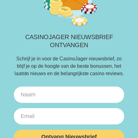
CASINOJAGER NIEUWSBRIEF
ONTVANGEN
Schrijf je in voor de CasinoJager nieuwsbrief, zo
blijf je op de hoogte van de beste bonussen, het
laatste nieuws en de belangrijkste casino reviews.
Ontvang Nieuwsbrief