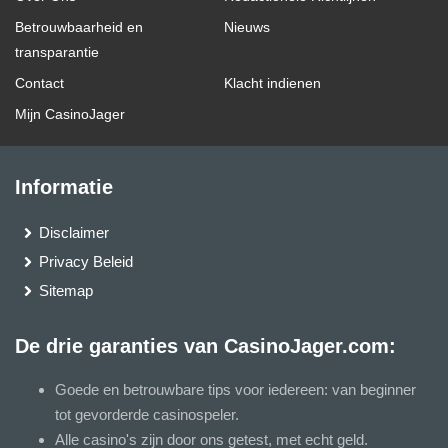
Betrouwbaarheid en
Nieuws
transparantie
Contact
Klacht indienen
Mijn CasinoJager
Informatie
Disclaimer
Privacy Beleid
Sitemap
De drie garanties van CasinoJager.com:
Goede en betrouwbare tips voor iedereen: van beginner
tot gevorderde casinospeler.
Alle casino's zijn door ons getest, met echt geld.