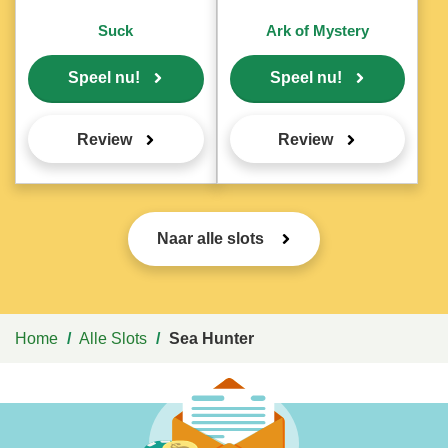
Suck
Ark of Mystery
Speel nu!
Speel nu!
Review
Review
Naar alle slots
Home
/
Alle Slots
/
Sea Hunter