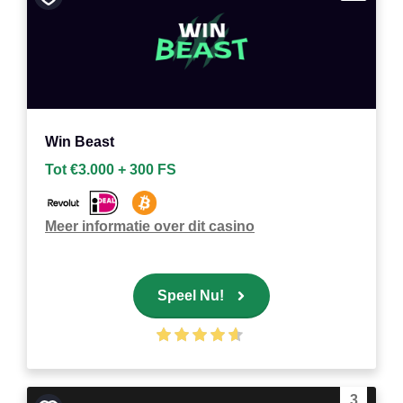
Bewaar
als
favoriet
Win Beast
Tot €3.000 + 300 FS
Meer informatie over dit casino
Speel Nu!
3