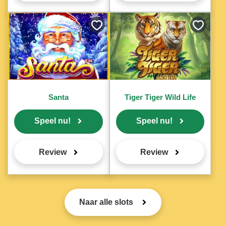
Bewaar
Bewaar
als
als
favoriet
favoriet
Santa
Tiger Tiger Wild Life
Speel nu!
Speel nu!
Review
Review
Naar alle slots