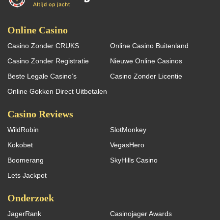
Online Casino
Casino Zonder CRUKS
Online Casino Buitenland
Casino Zonder Registratie
Nieuwe Online Casinos
Beste Legale Casino’s
Casino Zonder Licentie
Online Gokken Direct Uitbetalen
Casino Reviews
WildRobin
SlotMonkey
Kokobet
VegasHero
Boomerang
SkyHills Casino
Lets Jackpot
Onderzoek
JagerRank
Casinojager Awards