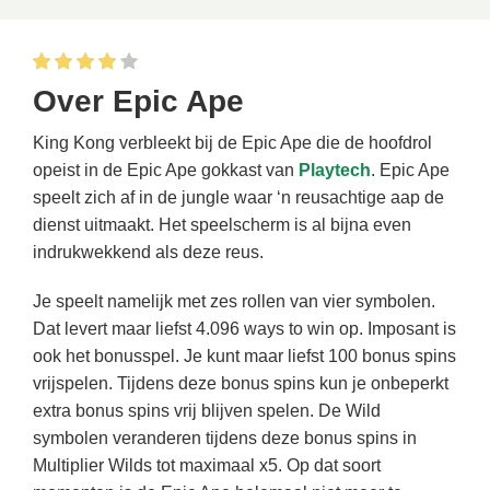
Over Epic Ape
King Kong verbleekt bij de Epic Ape die de hoofdrol
opeist in de Epic Ape gokkast van
Playtech
. Epic Ape
speelt zich af in de jungle waar ‘n reusachtige aap de
dienst uitmaakt. Het speelscherm is al bijna even
indrukwekkend als deze reus.
Je speelt namelijk met zes rollen van vier symbolen.
Dat levert maar liefst 4.096 ways to win op. Imposant is
ook het bonusspel. Je kunt maar liefst 100 bonus spins
vrijspelen. Tijdens deze bonus spins kun je onbeperkt
extra bonus spins vrij blijven spelen. De Wild
symbolen veranderen tijdens deze bonus spins in
Multiplier Wilds tot maximaal x5. Op dat soort