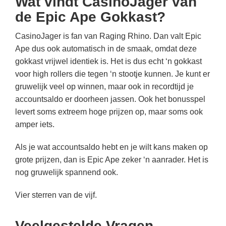
Wat vindt CasinoJager van
de Epic Ape Gokkast?
CasinoJager is fan van Raging Rhino. Dan valt Epic
Ape dus ook automatisch in de smaak, omdat deze
gokkast vrijwel identiek is. Het is dus echt ‘n gokkast
voor high rollers die tegen ‘n stootje kunnen. Je kunt er
gruwelijk veel op winnen, maar ook in recordtijd je
accountsaldo er doorheen jassen. Ook het bonusspel
levert soms extreem hoge prijzen op, maar soms ook
amper iets.
Als je wat accountsaldo hebt en je wilt kans maken op
grote prijzen, dan is Epic Ape zeker ‘n aanrader. Het is
nog gruwelijk spannend ook.
Vier sterren van de vijf.
Veelgestelde Vragen