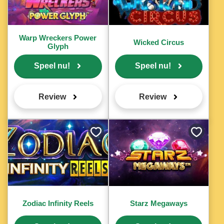
Warp Wreckers Power
Wicked Circus
Glyph
Speel nu!
Speel nu!
Review
Review
Bewaar
Bewaar
als
als
favoriet
favoriet
Zodiac Infinity Reels
Starz Megaways