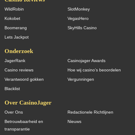
WildRobin
SlotMonkey
Kokobet
VegasHero
Boomerang
SkyHills Casino
Lets Jackpot
Onderzoek
JagerRank
Casinojager Awards
Casino reviews
Hoe wij casino’s beoordelen
Verantwoord gokken
Vergunningen
Blacklist
Over CasinoJager
Over Ons
Redactionele Richtlijnen
Betrouwbaarheid en
Nieuws
transparantie