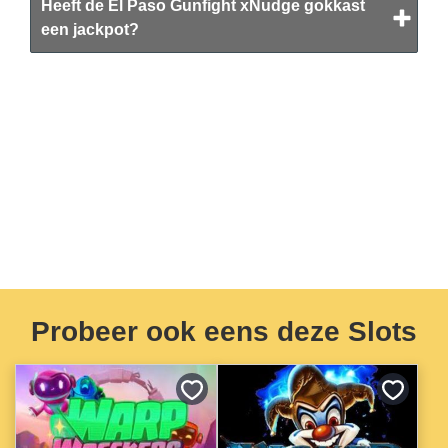
Heeft de El Paso Gunfight xNudge gokkast
een jackpot?
Probeer ook eens deze Slots
Bewaar
Bewaar
als
als
favoriet
favoriet