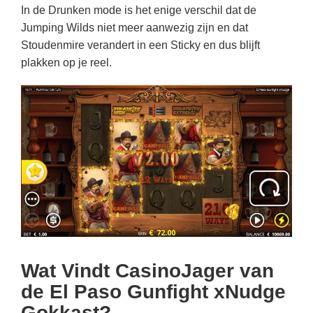
In de Drunken mode is het enige verschil dat de
Jumping Wilds niet meer aanwezig zijn en dat
Stoudenmire verandert in een Sticky en dus blijft
plakken op je reel.
Wat Vindt CasinoJager van
de El Paso Gunfight xNudge
Gokkast?