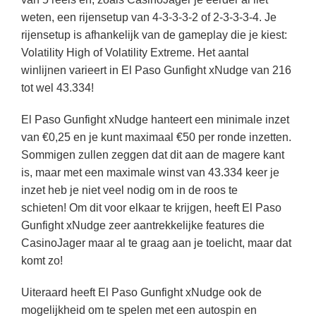
weten, een rijensetup van 4-3-3-3-2 of 2-3-3-3-4. Je
rijensetup is afhankelijk van de gameplay die je kiest:
Volatility High of Volatility Extreme. Het aantal
winlijnen varieert in El Paso Gunfight xNudge van 216
tot wel 43.334!
El Paso Gunfight xNudge hanteert een minimale inzet
van €0,25 en je kunt maximaal €50 per ronde inzetten.
Sommigen zullen zeggen dat dit aan de magere kant
is, maar met een maximale winst van 43.334 keer je
inzet heb je niet veel nodig om in de roos te
schieten! Om dit voor elkaar te krijgen, heeft El Paso
Gunfight xNudge zeer aantrekkelijke features die
CasinoJager maar al te graag aan je toelicht, maar dat
komt zo!
Uiteraard heeft El Paso Gunfight xNudge ook de
mogelijkheid om te spelen met een autospin en