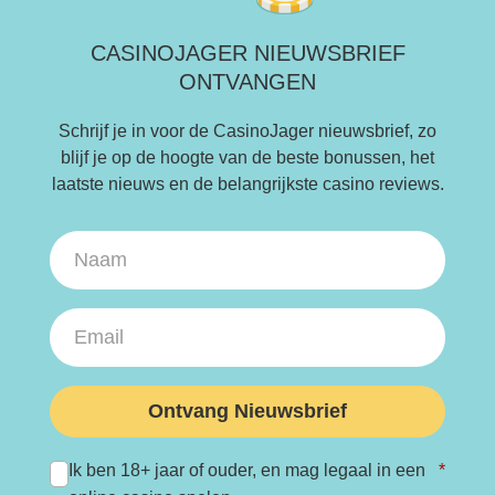
CASINOJAGER NIEUWSBRIEF
ONTVANGEN
Schrijf je in voor de CasinoJager nieuwsbrief, zo
blijf je op de hoogte van de beste bonussen, het
laatste nieuws en de belangrijkste casino reviews.
Ontvang Nieuwsbrief
Ik ben 18+ jaar of ouder, en mag legaal in een
*