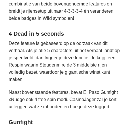
combinatie van beide bovengenoemde features en
breidt je rijensetup uit naar 4-3-3-3-4 én veranderen
beide badges in Wild symbolen!
4 Dead in 5 seconds
Deze feature is gebaseerd op de oorzaak van dit
verhaal. Als je alle 5 characters uit het verhaal landt op
je speelveld, dan trigger je deze functie. Je krijgt een
Respin waarin Stoudenmire de 3 middelste rijen
volledig bezet, waardoor je gigantische winst kunt
maken.
Naast bovenstaande features, bevat El Paso Gunfight
xNudge ook 4 free spin modi. CasinoJager zal je kort
uitleggen wat ze inhouden en hoe je deze triggert.
Gunfight