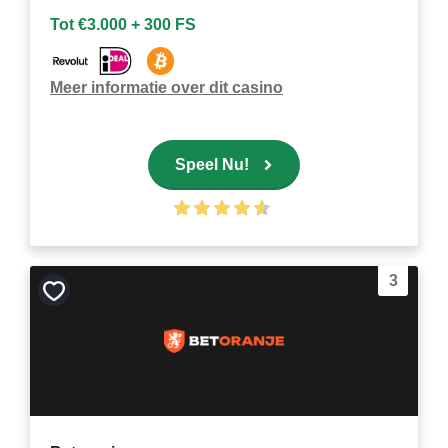
Tot €3.000 + 300 FS
Meer informatie over dit casino
Speel Nu!
3
Bewaar
als
favoriet