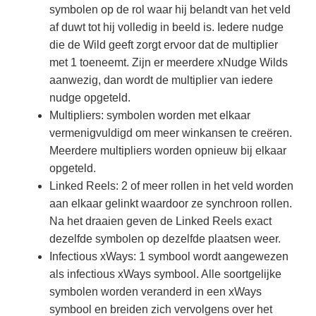
symbolen op de rol waar hij belandt van het veld
af duwt tot hij volledig in beeld is. Iedere nudge
die de Wild geeft zorgt ervoor dat de multiplier
met 1 toeneemt. Zijn er meerdere xNudge Wilds
aanwezig, dan wordt de multiplier van iedere
nudge opgeteld.
Multipliers: symbolen worden met elkaar
vermenigvuldigd om meer winkansen te creëren.
Meerdere multipliers worden opnieuw bij elkaar
opgeteld.
Linked Reels: 2 of meer rollen in het veld worden
aan elkaar gelinkt waardoor ze synchroon rollen.
Na het draaien geven de Linked Reels exact
dezelfde symbolen op dezelfde plaatsen weer.
Infectious xWays: 1 symbool wordt aangewezen
als infectious xWays symbool. Alle soortgelijke
symbolen worden veranderd in een xWays
symbool en breiden zich vervolgens over het