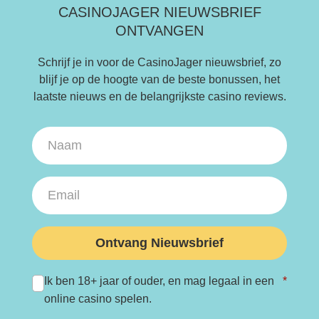
CASINOJAGER NIEUWSBRIEF
ONTVANGEN
Schrijf je in voor de CasinoJager nieuwsbrief, zo
blijf je op de hoogte van de beste bonussen, het
laatste nieuws en de belangrijkste casino reviews.
Ontvang Nieuwsbrief
Ik ben 18+ jaar of ouder, en mag legaal in een
*
online casino spelen.