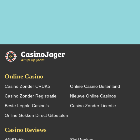
Online Casino
Casino Zonder CRUKS
Online Casino Buitenland
Casino Zonder Registratie
Nieuwe Online Casinos
Beste Legale Casino’s
Casino Zonder Licentie
Online Gokken Direct Uitbetalen
Casino Reviews
WildRobin
SlotMonkey