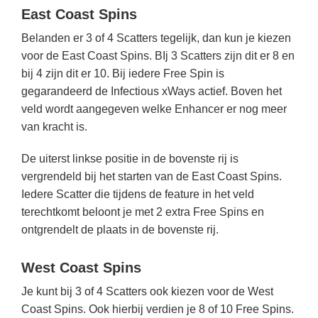
East Coast Spins
Belanden er 3 of 4 Scatters tegelijk, dan kun je kiezen
voor de East Coast Spins. BIj 3 Scatters zijn dit er 8 en
bij 4 zijn dit er 10. Bij iedere Free Spin is
gegarandeerd de Infectious xWays actief. Boven het
veld wordt aangegeven welke Enhancer er nog meer
van kracht is.
De uiterst linkse positie in de bovenste rij is
vergrendeld bij het starten van de East Coast Spins.
Iedere Scatter die tijdens de feature in het veld
terechtkomt beloont je met 2 extra Free Spins en
ontgrendelt de plaats in de bovenste rij.
West Coast Spins
Je kunt bij 3 of 4 Scatters ook kiezen voor de West
Coast Spins. Ook hierbij verdien je 8 of 10 Free Spins.