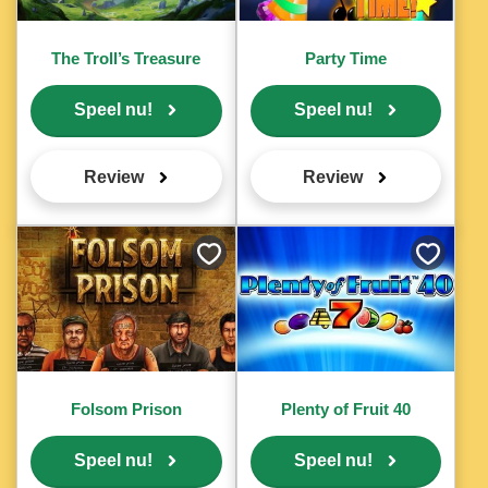
The Troll’s Treasure
Party Time
Speel nu!
Speel nu!
Review
Review
Bewaar
Bewaar
als
als
favoriet
favoriet
Folsom Prison
Plenty of Fruit 40
Speel nu!
Speel nu!