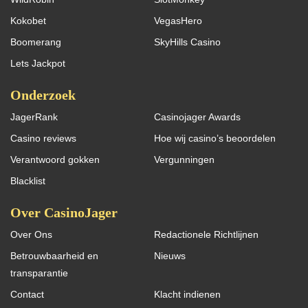
Kokobet
VegasHero
Boomerang
SkyHills Casino
Lets Jackpot
Onderzoek
JagerRank
Casinojager Awards
Casino reviews
Hoe wij casino’s beoordelen
Verantwoord gokken
Vergunningen
Blacklist
Over CasinoJager
Over Ons
Redactionele Richtlijnen
Betrouwbaarheid en
Nieuws
transparantie
Contact
Klacht indienen