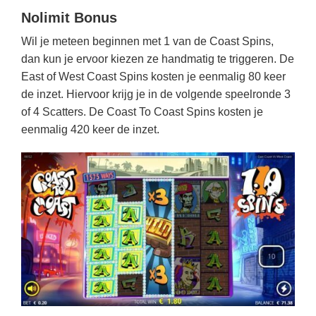
Nolimit Bonus
Wil je meteen beginnen met 1 van de Coast Spins,
dan kun je ervoor kiezen ze handmatig te triggeren. De
East of West Coast Spins kosten je eenmalig 80 keer
de inzet. Hiervoor krijg je in de volgende speelronde 3
of 4 Scatters. De Coast To Coast Spins kosten je
eenmalig 420 keer de inzet.