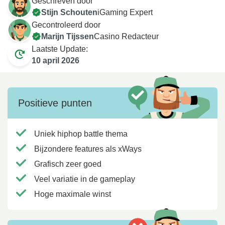
Geschreven door
Stijn Schouten
iGaming Expert
Gecontroleerd door
Marijn Tijssen
Casino Redacteur
Laatste Update:
10 april 2026
Positieve punten
Uniek hiphop battle thema
Bijzondere features als xWays
Grafisch zeer goed
Veel variatie in de gameplay
Hoge maximale winst