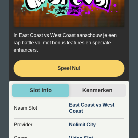
In East Coast vs West Coast aanschouw je een
rap battle vol met bonus features en speciale
enhancers.
Speel Nu!
Slot info
Kenmerken
Reels
5
East Coast vs West
Naam Slot
Autoplay
Ja
Coast
Bonus Spel
Ja
Free Spins
12
Provider
Nolimit City
Progressieve Jackpot
Nee
Multipliers
Ja