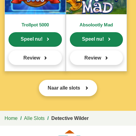
Trollpot 5000
Absolootly Mad
Speel nu!
Speel nu!
Review
Review
Naar alle slots
Home
/
Alle Slots
/
Detective Wilder