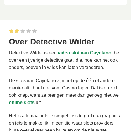
Over Detective Wilder
Detective Wilder is een
video slot van Cayetano
die
over een ijverige detective gaat, die, hoe kan het ook
anders, boeven in wilds kan laten veranderen.
De slots van Cayetano zijn het op de één of andere
manier altijd net niet voor CasinoJager. Dat is op zich
ook knap, want ze brengen meer dan genoeg nieuwe
online slots
uit.
Het is allemaal iets te simpel, iets te grof qua graphics
en iets te makkelijk. In een tijd waar slots providers
bijna over elkaar heen buitelen om de nieuwste