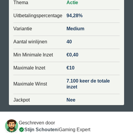
Thema
Actie
Uitbetalingspercentage
94,28%
Variantie
Medium
Aantal winlijnen
40
Min Minimale Inzet
€0,40
Maximale Inzet
€10
7.100 keer de totale
Maximale Winst
inzet
Jackpot
Nee
Geschreven door
Stijn Schouten
iGaming Expert