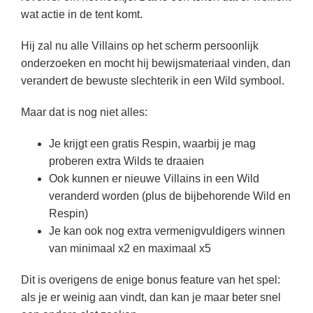
wat actie in de tent komt.
Hij zal nu alle Villains op het scherm persoonlijk
onderzoeken en mocht hij bewijsmateriaal vinden, dan
verandert de bewuste slechterik in een Wild symbool.
Maar dat is nog niet alles:
Je krijgt een gratis Respin, waarbij je mag
proberen extra Wilds te draaien
Ook kunnen er nieuwe Villains in een Wild
veranderd worden (plus de bijbehorende Wild en
Respin)
Je kan ook nog extra vermenigvuldigers winnen
van minimaal x2 en maximaal x5
Dit is overigens de enige bonus feature van het spel:
als je er weinig aan vindt, dan kan je maar beter snel