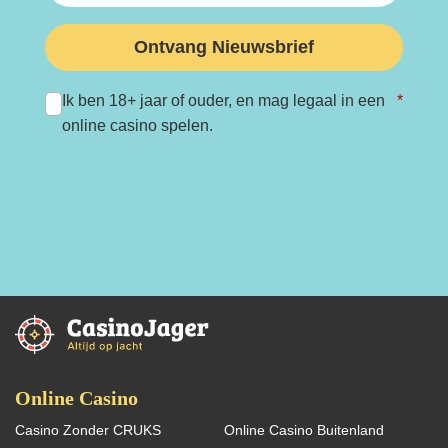
Ontvang Nieuwsbrief
Ik ben 18+ jaar of ouder, en mag legaal in een
*
online casino spelen.
Online Casino
Casino Zonder CRUKS
Online Casino Buitenland