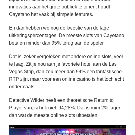
innovaties aan het grote publiek te tonen, houdt
Cayetano het vaak bij simpele features.
En dan hebben we nog de kwestie van de lage
uitkeringspercentages. De meeste slots van Cayetano
betalen minder dan 95% terug aan de speler.
Dat is, zeker vergeleken met andere online slots, veel
te laag. Zit je nou aan je favoriete hotel aan de Las
Vegas Strip, dan zou meer dan 94% een fantastische
RTP zijn, maar voor een online casino is het toch echt
ondermaats.
Detective Wilder heeft een theoretische Return to
Player van, schrik niet, 94,28%. Dat is ruim 2% lager
dan wat de meeste online slots uitbetalen.