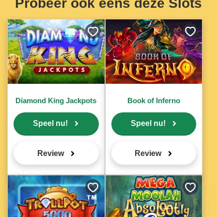
Probeer ook eens deze Slots
Bewaar
Bewaar
als
als
favoriet
favoriet
Diamond King Jackpots
Book of Inferno
Speel nu!
Speel nu!
Review
Review
Bewaar
Bewaar
als
als
favoriet
favoriet