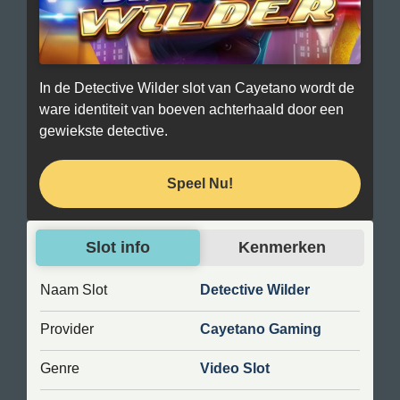
In de Detective Wilder slot van Cayetano wordt de
ware identiteit van boeven achterhaald door een
gewiekste detective.
Speel Nu!
Slot info
Kenmerken
Reels
5
Naam Slot
Detective Wilder
Autoplay
Ja
Bonus Spel
Ja
Provider
Cayetano Gaming
Progressieve Jackpot
Nee
Multipliers
Ja
Genre
Video Slot
Wilds
Ja