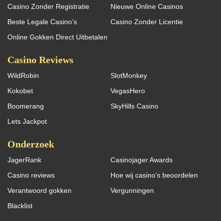
Casino Zonder Registratie
Nieuwe Online Casinos
Beste Legale Casino’s
Casino Zonder Licentie
Online Gokken Direct Uitbetalen
Casino Reviews
WildRobin
SlotMonkey
Kokobet
VegasHero
Boomerang
SkyHills Casino
Lets Jackpot
Onderzoek
JagerRank
Casinojager Awards
Casino reviews
Hoe wij casino’s beoordelen
Verantwoord gokken
Vergunningen
Blacklist