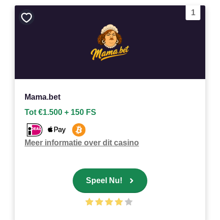
1
Bewaar
als
favoriet
Mama.bet
Tot €1.500 + 150 FS
Meer informatie over dit casino
Speel Nu!