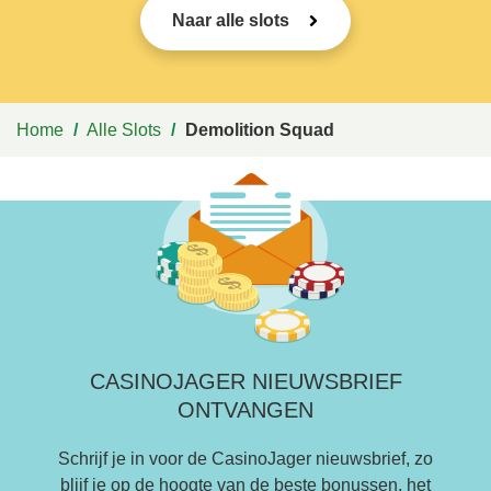
Naar alle slots
Home
/
Alle Slots
/
Demolition Squad
CASINOJAGER NIEUWSBRIEF
ONTVANGEN
Schrijf je in voor de CasinoJager nieuwsbrief, zo
blijf je op de hoogte van de beste bonussen, het