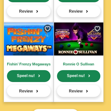
Review
Review
Bewaar
Bewaar
als
als
favoriet
favoriet
Fishin’ Frenzy Megaways
Ronnie O Sullivan
Speel nu!
Speel nu!
Review
Review