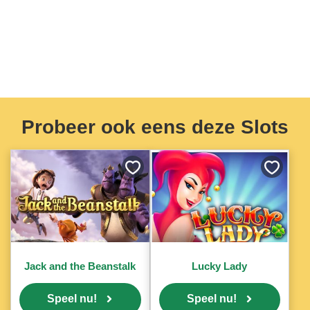
Probeer ook eens deze Slots
Bewaar
Bewaar
als
als
favoriet
favoriet
Jack and the Beanstalk
Lucky Lady
Speel nu!
Speel nu!