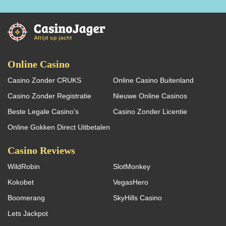
Online Casino
Casino Zonder CRUKS
Online Casino Buitenland
Casino Zonder Registratie
Nieuwe Online Casinos
Beste Legale Casino’s
Casino Zonder Licentie
Online Gokken Direct Uitbetalen
Casino Reviews
WildRobin
SlotMonkey
Kokobet
VegasHero
Boomerang
SkyHills Casino
Lets Jackpot