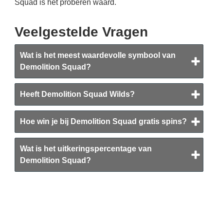
Squad is het proberen waard.
Veelgestelde Vragen
Wat is het meest waardevolle symbool van
Demolition Squad?
Heeft Demolition Squad Wilds?
Hoe win je bij Demolition Squad gratis spins?
Wat is het uitkeringspercentage van
Demolition Squad?