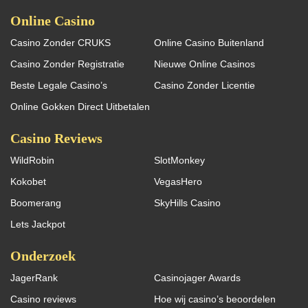
Online Casino
Casino Zonder CRUKS
Online Casino Buitenland
Casino Zonder Registratie
Nieuwe Online Casinos
Beste Legale Casino’s
Casino Zonder Licentie
Online Gokken Direct Uitbetalen
Casino Reviews
WildRobin
SlotMonkey
Kokobet
VegasHero
Boomerang
SkyHills Casino
Lets Jackpot
Onderzoek
JagerRank
Casinojager Awards
Casino reviews
Hoe wij casino’s beoordelen