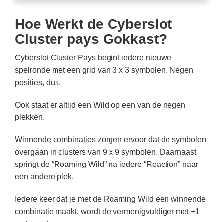
Hoe Werkt de Cyberslot
Cluster pays Gokkast?
Cyberslot Cluster Pays begint iedere nieuwe
spelronde met een grid van 3 x 3 symbolen. Negen
posities, dus.
Ook staat er altijd een Wild op een van de negen
plekken.
Winnende combinaties zorgen ervoor dat de symbolen
overgaan in clusters van 9 x 9 symbolen. Daarnaast
springt de “Roaming Wild” na iedere “Reaction” naar
een andere plek.
Iedere keer dat je met de Roaming Wild een winnende
combinatie maakt, wordt de vermenigvuldiger met +1