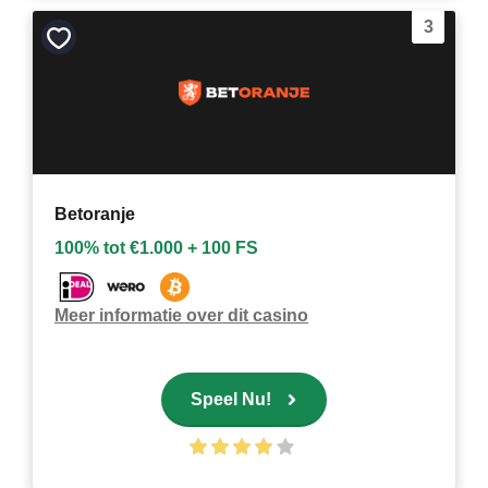
3
Bewaar
als
favoriet
Betoranje
100% tot €1.000 + 100 FS
Meer informatie over dit casino
Speel Nu!