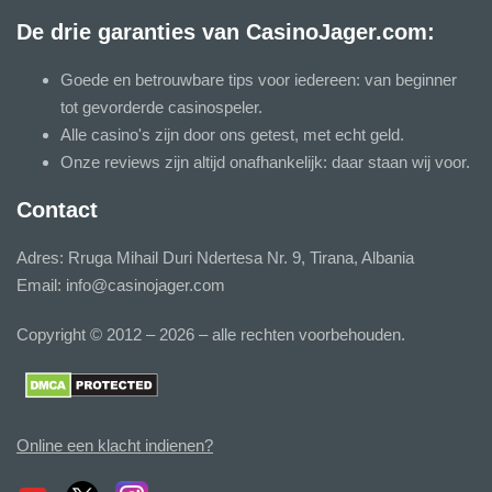
De drie garanties van CasinoJager.com:
Goede en betrouwbare tips voor iedereen: van beginner
tot gevorderde casinospeler.
Alle casino's zijn door ons getest, met echt geld.
Onze reviews zijn altijd onafhankelijk: daar staan wij voor.
Contact
Adres: Rruga Mihail Duri Ndertesa Nr. 9, Tirana, Albania
Email:
info@casinojager.com
Copyright © 2012 – 2026 – alle rechten voorbehouden.
Online een klacht indienen?