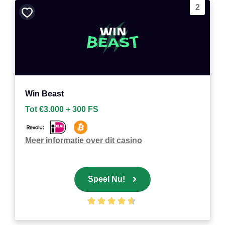
2
Bewaar
als
favoriet
Win Beast
Tot €3.000 + 300 FS
Meer informatie over dit casino
Speel Nu!