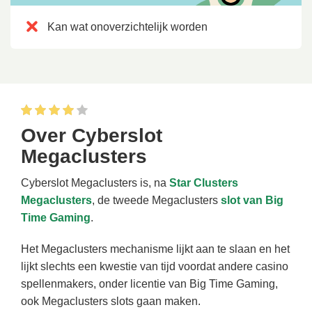
Kan wat onoverzichtelijk worden
Over Cyberslot
Megaclusters
Cyberslot Megaclusters is, na
Star Clusters
Megaclusters
, de tweede Megaclusters
slot van Big
Time Gaming
.
Het Megaclusters mechanisme lijkt aan te slaan en het
lijkt slechts een kwestie van tijd voordat andere casino
spellenmakers, onder licentie van Big Time Gaming,
ook Megaclusters slots gaan maken.