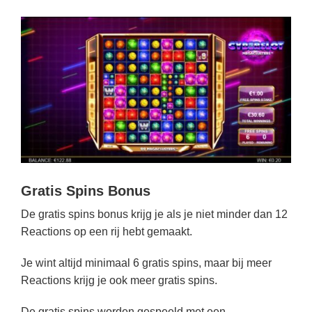
Gratis Spins Bonus
De gratis spins bonus krijg je als je niet minder dan 12
Reactions op een rij hebt gemaakt.
Je wint altijd minimaal 6 gratis spins, maar bij meer
Reactions krijg je ook meer gratis spins.
De gratis spins worden gespeeld met een