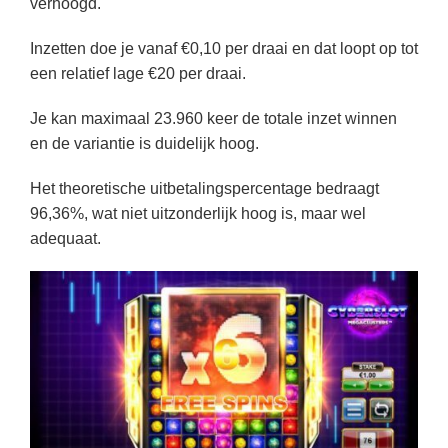
verhoogd.
Inzetten doe je vanaf €0,10 per draai en dat loopt op tot
een relatief lage €20 per draai.
Je kan maximaal 23.960 keer de totale inzet winnen
en de variantie is duidelijk hoog.
Het theoretische uitbetalingspercentage bedraagt
96,36%, wat niet uitzonderlijk hoog is, maar wel
adequaat.