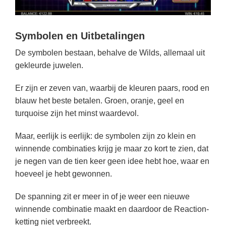
Symbolen en Uitbetalingen
De symbolen bestaan, behalve de Wilds, allemaal uit
gekleurde juwelen.
Er zijn er zeven van, waarbij de kleuren paars, rood en
blauw het beste betalen. Groen, oranje, geel en
turquoise zijn het minst waardevol.
Maar, eerlijk is eerlijk: de symbolen zijn zo klein en
winnende combinaties krijg je maar zo kort te zien, dat
je negen van de tien keer geen idee hebt hoe, waar en
hoeveel je hebt gewonnen.
De spanning zit er meer in of je weer een nieuwe
winnende combinatie maakt en daardoor de Reaction-
ketting niet verbreekt.