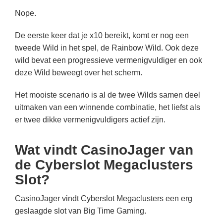
Nope.
De eerste keer dat je x10 bereikt, komt er nog een
tweede Wild in het spel, de Rainbow Wild. Ook deze
wild bevat een progressieve vermenigvuldiger en ook
deze Wild beweegt over het scherm.
Het mooiste scenario is al de twee Wilds samen deel
uitmaken van een winnende combinatie, het liefst als
er twee dikke vermenigvuldigers actief zijn.
Wat vindt CasinoJager van
de Cyberslot Megaclusters
Slot?
CasinoJager vindt Cyberslot Megaclusters een erg
geslaagde slot van Big Time Gaming.