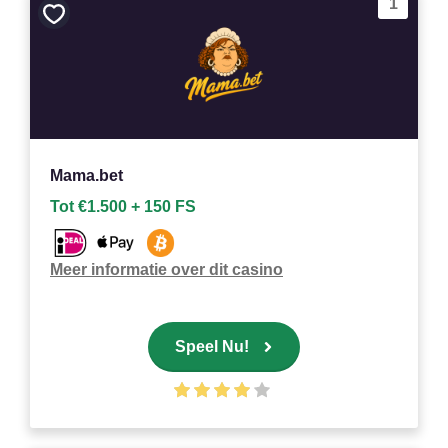
1
Bewaar
als
favoriet
Mama.bet
Tot €1.500 + 150 FS
Meer informatie over dit casino
Speel Nu!