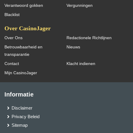
Verantwoord gokken
Vergunningen
Blacklist
Over CasinoJager
Over Ons
Redactionele Richtlijnen
Betrouwbaarheid en
Nieuws
transparantie
Contact
Klacht indienen
Mijn CasinoJager
Informatie
Disclaimer
Privacy Beleid
Sitemap