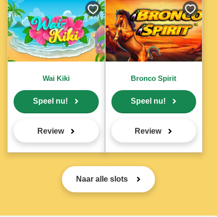
Bewaar
Bewaar
als
als
favoriet
favoriet
Wai Kiki
Bronco Spirit
Speel nu!
Speel nu!
Review
Review
Naar alle slots