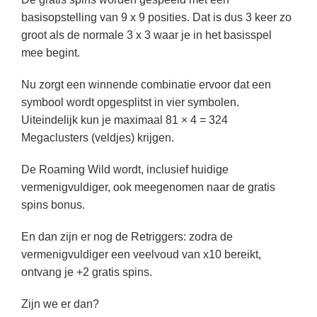
basisopstelling van 9 x 9 posities. Dat is dus 3 keer zo
groot als de normale 3 x 3 waar je in het basisspel
mee begint.
Nu zorgt een winnende combinatie ervoor dat een
symbool wordt opgesplitst in vier symbolen.
Uiteindelijk kun je maximaal 81 × 4 = 324
Megaclusters (veldjes) krijgen.
De Roaming Wild wordt, inclusief huidige
vermenigvuldiger, ook meegenomen naar de gratis
spins bonus.
En dan zijn er nog de Retriggers: zodra de
vermenigvuldiger een veelvoud van x10 bereikt,
ontvang je +2 gratis spins.
Zijn we er dan?