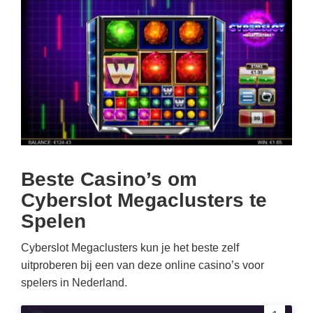
Beste Casino’s om
Cyberslot Megaclusters te
Spelen
Cyberslot Megaclusters kun je het beste zelf
uitproberen bij een van deze online casino’s voor
spelers in Nederland.