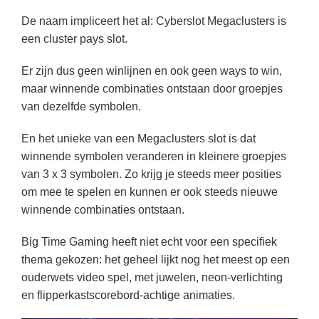
De naam impliceert het al: Cyberslot Megaclusters is
een cluster pays slot.
Er zijn dus geen winlijnen en ook geen ways to win,
maar winnende combinaties ontstaan door groepjes
van dezelfde symbolen.
En het unieke van een Megaclusters slot is dat
winnende symbolen veranderen in kleinere groepjes
van 3 x 3 symbolen. Zo krijg je steeds meer posities
om mee te spelen en kunnen er ook steeds nieuwe
winnende combinaties ontstaan.
Big Time Gaming heeft niet echt voor een specifiek
thema gekozen: het geheel lijkt nog het meest op een
ouderwets video spel, met juwelen, neon-verlichting
en flipperkastscorebord-achtige animaties.