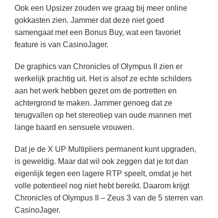
Ook een Upsizer zouden we graag bij meer online
gokkasten zien. Jammer dat deze niet goed
samengaat met een Bonus Buy, wat een favoriet
feature is van CasinoJager.
De graphics van Chronicles of Olympus II zien er
werkelijk prachtig uit. Het is alsof ze echte schilders
aan het werk hebben gezet om de portretten en
achtergrond te maken. Jammer genoeg dat ze
terugvallen op het stereotiep van oude mannen met
lange baard en sensuele vrouwen.
Dat je de X UP Multipliers permanent kunt upgraden,
is geweldig. Maar dat wil ook zeggen dat je tot dan
eigenlijk tegen een lagere RTP speelt, omdat je het
volle potentieel nog niet hebt bereikt. Daarom krijgt
Chronicles of Olympus II – Zeus 3 van de 5 sterren van
CasinoJager.