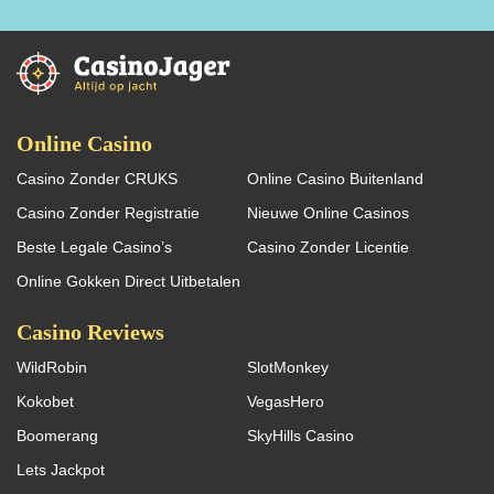
Online Casino
Casino Zonder CRUKS
Online Casino Buitenland
Casino Zonder Registratie
Nieuwe Online Casinos
Beste Legale Casino’s
Casino Zonder Licentie
Online Gokken Direct Uitbetalen
Casino Reviews
WildRobin
SlotMonkey
Kokobet
VegasHero
Boomerang
SkyHills Casino
Lets Jackpot