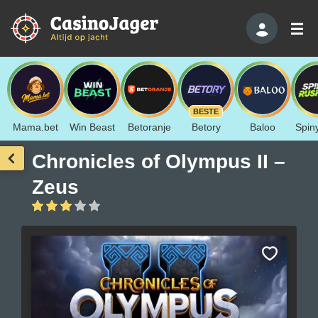
BESTE
Mama.bet
Win Beast
Betoranje
Betory
Baloo
Spin
Chronicles of Olympus II –
Zeus
Bewaar
als
favoriet