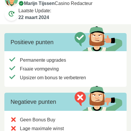
Marijn Tijssen
Casino Redacteur
Laatste Update:
22 maart 2024
Positieve punten
Permanente upgrades
Fraaie vormgeving
Upsizer om bonus te verbeteren
Negatieve punten
Geen Bonus Buy
Lage maximale winst