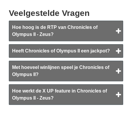
Veelgestelde Vragen
Hoe hoog is de RTP van Chronicles of
Olympus II - Zeus?
Heeft Chronicles of Olympus II een jackpot?
Met hoeveel winlijnen speel je Chronicles of
Olympus II?
Hoe werkt de X UP feature in Chronicles of
Olympus II - Zeus?