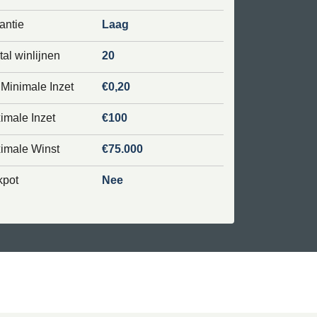
ds
Ja
betalingspercentage
96,2%
antie
Laag
antie
Laag
al winlijnen
20
al winlijnen
20
 Minimale Inzet
€0,20
 Minimale Inzet
€0,20
imale Inzet
€100
imale Inzet
€100
imale Winst
€75.000
imale Winst
€75.000
kpot
Nee
kpot
Nee