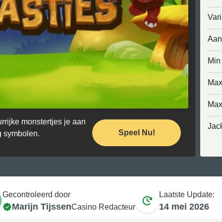
Wil
Uit
Vari
Vari
Aant
Aant
Min
Min
Max
Max
Max
rrijke monstertjes je aan
Max
Jac
Speel Nu!
ng symbolen.
Jac
Gecontroleerd door
Laatste Update:
Marijn Tijssen
14 mei 2026
Casino Redacteur