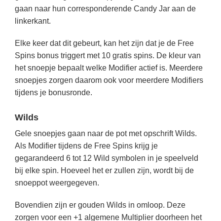
gaan naar hun corresponderende Candy Jar aan de
linkerkant.
Elke keer dat dit gebeurt, kan het zijn dat je de Free
Spins bonus triggert met 10 gratis spins. De kleur van
het snoepje bepaalt welke Modifier actief is. Meerdere
snoepjes zorgen daarom ook voor meerdere Modifiers
tijdens je bonusronde.
Wilds
Gele snoepjes gaan naar de pot met opschrift Wilds.
Als Modifier tijdens de Free Spins krijg je
gegarandeerd 6 tot 12 Wild symbolen in je speelveld
bij elke spin. Hoeveel het er zullen zijn, wordt bij de
snoeppot weergegeven.
Bovendien zijn er gouden Wilds in omloop. Deze
zorgen voor een +1 algemene Multiplier doorheen het