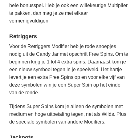
hele bonusspel. Heb je ook een willekeurige Multiplier
te pakken, dan mag je ze met elkaar
vermenigvuldigen.
Retriggers
Voor de Retriggers Modifier heb je rode snoepjes
nodig uit de Candy Jar met opschrift Free Spins. Om te
beginnen krijg je 1 tot 4 extra spins. Daarnaast kom je
een nieuw symbool tegen in je speelveld. Het hartje
levert je een extra Free Spins op en voor elke vijf van
deze symbolen win je een Super Spin op het einde
van de ronde.
Tijdens Super Spins kom je alleen de symbolen met
medium en hoge uitbetaling tegen, net als Wilds. Plus
de speciale symbolen van andere Modifiers.
Jackpots