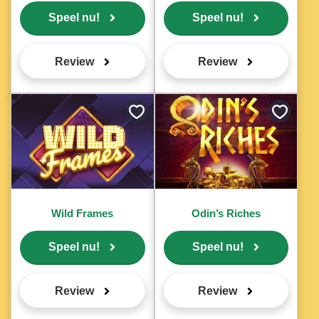
Speel nu!
Speel nu!
Review
Review
Bewaar
Bewaar
als
als
favoriet
favoriet
Wild Frames
Odin’s Riches
Speel nu!
Speel nu!
Review
Review