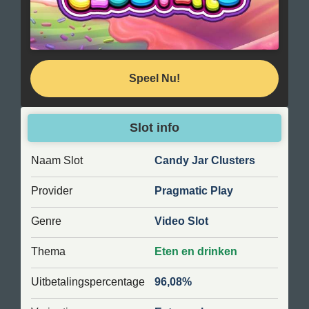
Speel Nu!
Slot info
Naam Slot
Candy Jar Clusters
Provider
Pragmatic Play
Genre
Video Slot
Thema
Eten en drinken
Uitbetalingspercentage
96,08%