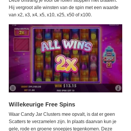
Deze ontvang je voor de rollen stoppen met draaien.
Hij vergroot alle winsten van de spin met een waarde
van x2, x3, x4, x5, x10, x25, x50 of x100.
Willekeurige Free Spins
Waar Candy Jar Clusters mee opvalt, is dat er geen
Scatters te verzamelen zijn. In plaats daarvan kun je
gele, rode en groene snoepjes tegenkomen. Deze