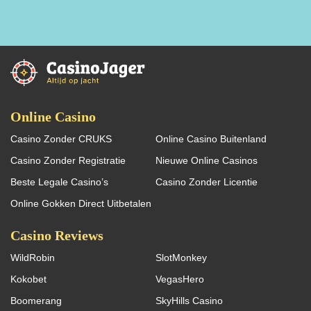
Online Casino
Casino Zonder CRUKS
Online Casino Buitenland
Casino Zonder Registratie
Nieuwe Online Casinos
Beste Legale Casino’s
Casino Zonder Licentie
Online Gokken Direct Uitbetalen
Casino Reviews
WildRobin
SlotMonkey
Kokobet
VegasHero
Boomerang
SkyHills Casino