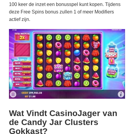
100 keer de inzet een bonusspel kunt kopen. Tijdens
deze Free Spins bonus zullen 1 of meer Modifiers
actief zijn.
Wat Vindt CasinoJager van
de Candy Jar Clusters
Gokkast?