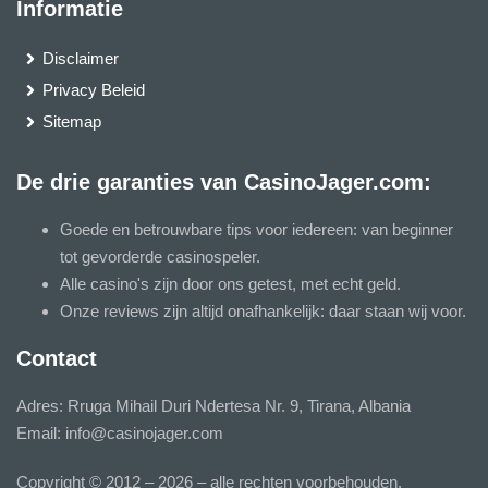
Informatie
Disclaimer
Privacy Beleid
Sitemap
De drie garanties van CasinoJager.com:
Goede en betrouwbare tips voor iedereen: van beginner
tot gevorderde casinospeler.
Alle casino's zijn door ons getest, met echt geld.
Onze reviews zijn altijd onafhankelijk: daar staan wij voor.
Contact
Adres: Rruga Mihail Duri Ndertesa Nr. 9, Tirana, Albania
Email:
info@casinojager.com
Copyright © 2012 – 2026 – alle rechten voorbehouden.