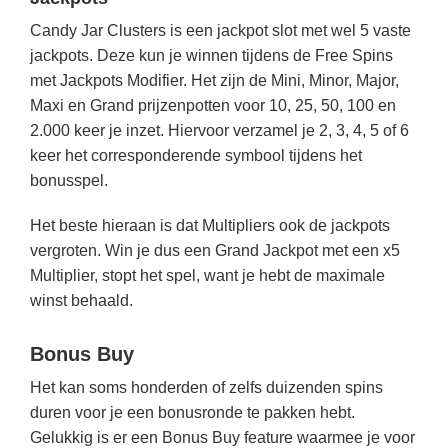
Candy Jar Clusters is een jackpot slot met wel 5 vaste
jackpots. Deze kun je winnen tijdens de Free Spins
met Jackpots Modifier. Het zijn de Mini, Minor, Major,
Maxi en Grand prijzenpotten voor 10, 25, 50, 100 en
2.000 keer je inzet. Hiervoor verzamel je 2, 3, 4, 5 of 6
keer het corresponderende symbool tijdens het
bonusspel.
Het beste hieraan is dat Multipliers ook de jackpots
vergroten. Win je dus een Grand Jackpot met een x5
Multiplier, stopt het spel, want je hebt de maximale
winst behaald.
Bonus Buy
Het kan soms honderden of zelfs duizenden spins
duren voor je een bonusronde te pakken hebt.
Gelukkig is er een Bonus Buy feature waarmee je voor