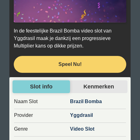
In de feestelijke Brazil Bomba video slot van
Yggdrasil maak je dankzij een progressieve
Multiplier kans op dikke prijzen.
Speel Nu!
Slot info
Kenmerken
Reels
6
Naam Slot
Brazil Bomba
Autoplay
Ja
Bonus Spel
Ja
Provider
Yggdrasil
Free Spins
20
Progressieve Jackpot
Nee
Genre
Video Slot
Multipliers
Ja