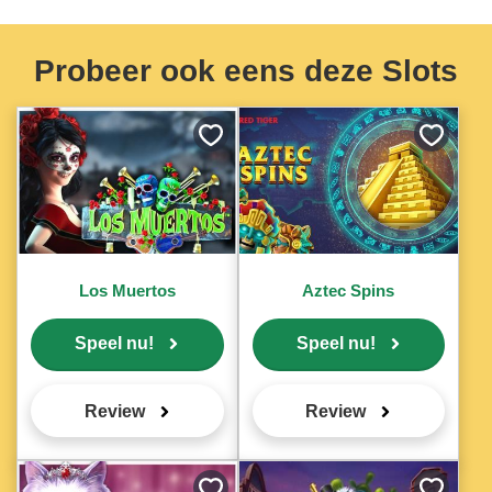
Probeer ook eens deze Slots
Bewaar
Bewaar
als
als
favoriet
favoriet
Los Muertos
Aztec Spins
Speel nu!
Speel nu!
Review
Review