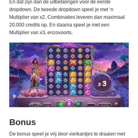
En dat zijn dan de uitbetalingen voor de eerste
dropdown. De tweede dropdown speel je met ‘n
Multiplier van x2. Combinaties leveren dan maximaal
20.000 credits op. En daarna speel je met een
Multiplier van x3, enzovoorts.
Bonus
De bonus speel je vrij door vierkantjes te draaien met