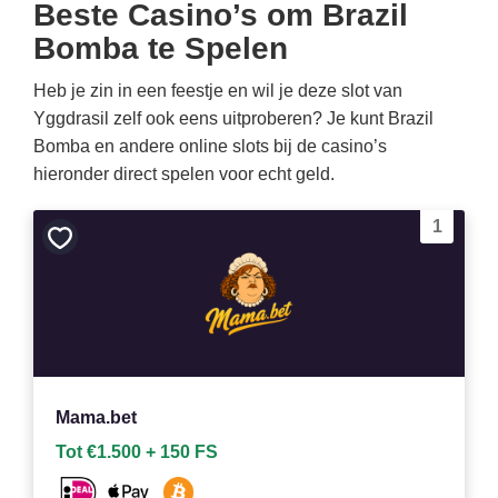
Beste Casino’s om Brazil
Bomba te Spelen
Heb je zin in een feestje en wil je deze slot van
Yggdrasil zelf ook eens uitproberen? Je kunt Brazil
Bomba en andere online slots bij de casino’s
hieronder direct spelen voor echt geld.
1
Bewaar
als
favoriet
Mama.bet
Tot €1.500 + 150 FS