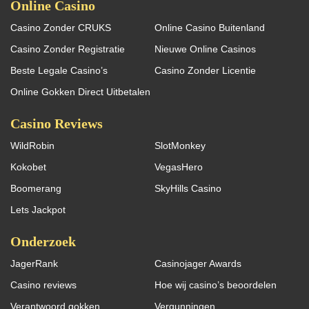
Online Casino
Casino Zonder CRUKS
Online Casino Buitenland
Casino Zonder Registratie
Nieuwe Online Casinos
Beste Legale Casino’s
Casino Zonder Licentie
Online Gokken Direct Uitbetalen
Casino Reviews
WildRobin
SlotMonkey
Kokobet
VegasHero
Boomerang
SkyHills Casino
Lets Jackpot
Onderzoek
JagerRank
Casinojager Awards
Casino reviews
Hoe wij casino’s beoordelen
Verantwoord gokken
Vergunningen