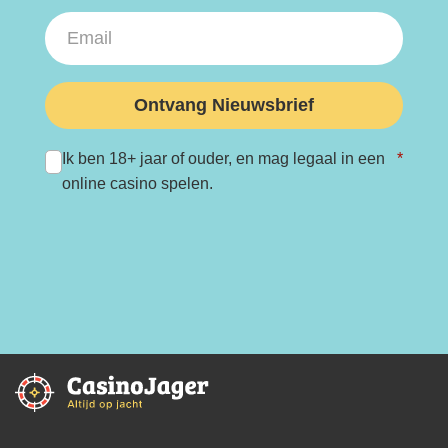
Ontvang Nieuwsbrief
Ik ben 18+ jaar of ouder, en mag legaal in een
*
online casino spelen.