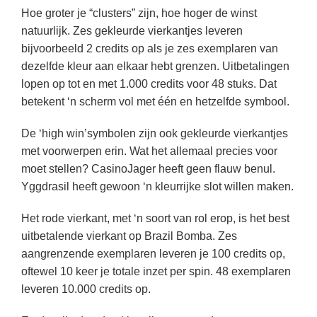
Hoe groter je “clusters” zijn, hoe hoger de winst
natuurlijk. Zes gekleurde vierkantjes leveren
bijvoorbeeld 2 credits op als je zes exemplaren van
dezelfde kleur aan elkaar hebt grenzen. Uitbetalingen
lopen op tot en met 1.000 credits voor 48 stuks. Dat
betekent ‘n scherm vol met één en hetzelfde symbool.
De ‘high win’symbolen zijn ook gekleurde vierkantjes
met voorwerpen erin. Wat het allemaal precies voor
moet stellen? CasinoJager heeft geen flauw benul.
Yggdrasil heeft gewoon ‘n kleurrijke slot willen maken.
Het rode vierkant, met ‘n soort van rol erop, is het best
uitbetalende vierkant op Brazil Bomba. Zes
aangrenzende exemplaren leveren je 100 credits op,
oftewel 10 keer je totale inzet per spin. 48 exemplaren
leveren 10.000 credits op.