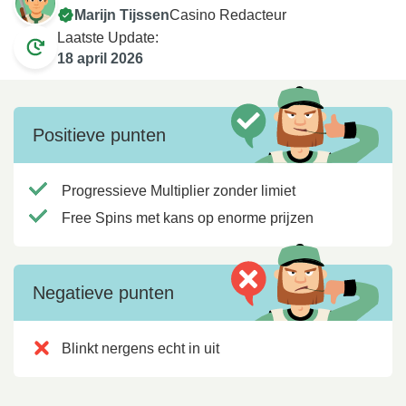
Marijn Tijssen
Casino Redacteur
Laatste Update:
18 april 2026
Positieve punten
Progressieve Multiplier zonder limiet
Free Spins met kans op enorme prijzen
Negatieve punten
Blinkt nergens echt in uit