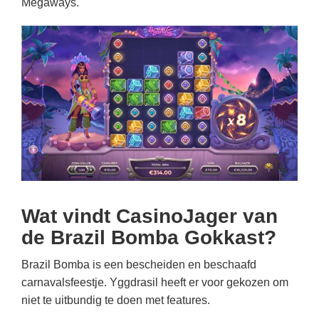
Megaways.
Wat vindt CasinoJager van
de Brazil Bomba Gokkast?
Brazil Bomba is een bescheiden en beschaafd
carnavalsfeestje. Yggdrasil heeft er voor gekozen om
niet te uitbundig te doen met features.