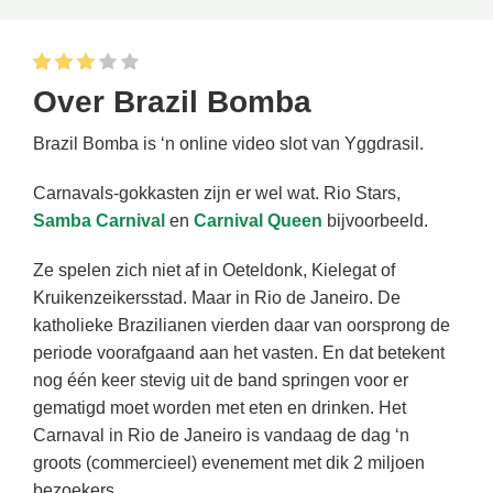
Over Brazil Bomba
Brazil Bomba is ‘n online video slot van Yggdrasil.
Carnavals-gokkasten zijn er wel wat. Rio Stars,
Samba Carnival
en
Carnival Queen
bijvoorbeeld.
Ze spelen zich niet af in Oeteldonk, Kielegat of
Kruikenzeikersstad. Maar in Rio de Janeiro. De
katholieke Brazilianen vierden daar van oorsprong de
periode voorafgaand aan het vasten. En dat betekent
nog één keer stevig uit de band springen voor er
gematigd moet worden met eten en drinken. Het
Carnaval in Rio de Janeiro is vandaag de dag ‘n
groots (commercieel) evenement met dik 2 miljoen
bezoekers.