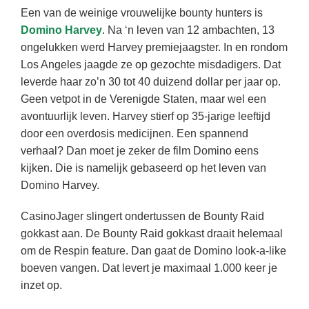
Een van de weinige vrouwelijke bounty hunters is
Domino Harvey
. Na ‘n leven van 12 ambachten, 13
ongelukken werd Harvey premiejaagster. In en rondom
Los Angeles jaagde ze op gezochte misdadigers. Dat
leverde haar zo’n 30 tot 40 duizend dollar per jaar op.
Geen vetpot in de Verenigde Staten, maar wel een
avontuurlijk leven. Harvey stierf op 35-jarige leeftijd
door een overdosis medicijnen. Een spannend
verhaal? Dan moet je zeker de film Domino eens
kijken. Die is namelijk gebaseerd op het leven van
Domino Harvey.
CasinoJager slingert ondertussen de Bounty Raid
gokkast aan. De Bounty Raid gokkast draait helemaal
om de Respin feature. Dan gaat de Domino look-a-like
boeven vangen. Dat levert je maximaal 1.000 keer je
inzet op.