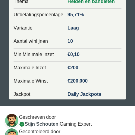
Thema
Helden en bandieten
Uitbetalingspercentage
95,71%
Variantie
Laag
Aantal winlijnen
10
Min Minimale Inzet
€0,10
Maximale Inzet
€200
Maximale Winst
€200.000
Jackpot
Daily Jackpots
Geschreven door
Stijn Schouten
iGaming Expert
Gecontroleerd door