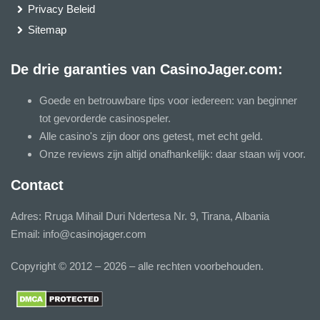
Privacy Beleid
Sitemap
De drie garanties van CasinoJager.com:
Goede en betrouwbare tips voor iedereen: van beginner
tot gevorderde casinospeler.
Alle casino's zijn door ons getest, met echt geld.
Onze reviews zijn altijd onafhankelijk: daar staan wij voor.
Contact
Adres: Rruga Mihail Duri Ndertesa Nr. 9, Tirana, Albania
Email:
info@casinojager.com
Copyright © 2012 – 2026 – alle rechten voorbehouden.