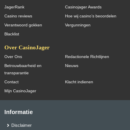
JagerRank
Casinojager Awards
Casino reviews
Hoe wij casino’s beoordelen
Verantwoord gokken
Vergunningen
Blacklist
Over CasinoJager
Over Ons
Redactionele Richtlijnen
Betrouwbaarheid en
Nieuws
transparantie
Contact
Klacht indienen
Mijn CasinoJager
Informatie
Disclaimer