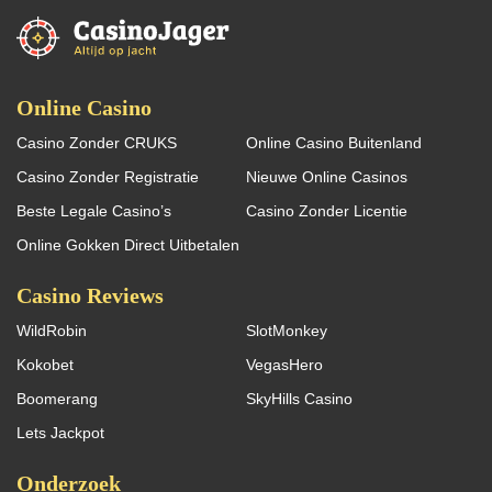
Online Casino
Casino Zonder CRUKS
Online Casino Buitenland
Casino Zonder Registratie
Nieuwe Online Casinos
Beste Legale Casino’s
Casino Zonder Licentie
Online Gokken Direct Uitbetalen
Casino Reviews
WildRobin
SlotMonkey
Kokobet
VegasHero
Boomerang
SkyHills Casino
Lets Jackpot
Onderzoek