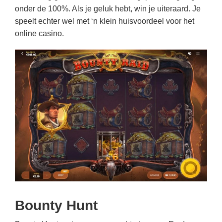
onder de 100%. Als je geluk hebt, win je uiteraard. Je
speelt echter wel met ‘n klein huisvoordeel voor het
online casino.
Bounty Hunt