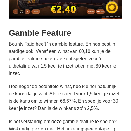
Gamble Feature
Bounty Raid heeft ‘n gamble feature. En nog best ‘n
aardige ook. Vanaf een winst van €0,10 kun je de
gamble feature spelen. Je kunt spelen voor ‘n
uitbetaling van 1,5 keer je inzet tot en met 30 keer je
inzet.
Hoe hoger de potentiële winst, hoe kleiner natuurlijk
de kans dat je wint. Als je speelt voor 1,5 keer je inzet,
is de kans om te winnen 66,67%. En speel je voor 30
keer je inzet? Dan is de winkans zo’n 2,5%.
Is het verstandig om deze gamble feature te spelen?
Wiskundig gezien niet. Het uitkeringspercentage ligt