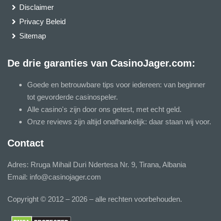
Disclaimer
Privacy Beleid
Sitemap
De drie garanties van CasinoJager.com:
Goede en betrouwbare tips voor iedereen: van beginner
tot gevorderde casinospeler.
Alle casino's zijn door ons getest, met echt geld.
Onze reviews zijn altijd onafhankelijk: daar staan wij voor.
Contact
Adres: Rruga Mihail Duri Ndertesa Nr. 9, Tirana, Albania
Email:
info@casinojager.com
Copyright © 2012 – 2026 – alle rechten voorbehouden.