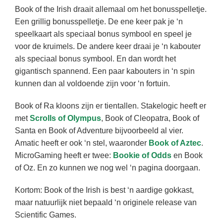
Book of the Irish draait allemaal om het bonusspelletje.
Een grillig bonusspelletje. De ene keer pak je ‘n
speelkaart als speciaal bonus symbool en speel je
voor de kruimels. De andere keer draai je ‘n kabouter
als speciaal bonus symbool. En dan wordt het
gigantisch spannend. Een paar kabouters in ‘n spin
kunnen dan al voldoende zijn voor ‘n fortuin.
Book of Ra kloons zijn er tientallen. Stakelogic heeft er
met
Scrolls of Olympus
, Book of Cleopatra, Book of
Santa en Book of Adventure bijvoorbeeld al vier.
Amatic heeft er ook ‘n stel, waaronder
Book of Aztec
.
MicroGaming heeft er twee:
Bookie of Odds
en Book
of Oz. En zo kunnen we nog wel ‘n pagina doorgaan.
Kortom: Book of the Irish is best ‘n aardige gokkast,
maar natuurlijk niet bepaald ‘n originele release van
Scientific Games.