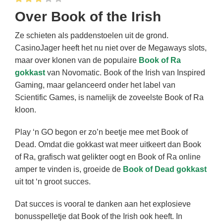
Over Book of the Irish
Ze schieten als paddenstoelen uit de grond.
CasinoJager heeft het nu niet over de Megaways slots,
maar over klonen van de populaire
Book of Ra
gokkast
van Novomatic. Book of the Irish van Inspired
Gaming, maar gelanceerd onder het label van
Scientific Games, is namelijk de zoveelste Book of Ra
kloon.
Play ‘n GO begon er zo’n beetje mee met Book of
Dead. Omdat die gokkast wat meer uitkeert dan Book
of Ra, grafisch wat gelikter oogt en Book of Ra online
amper te vinden is, groeide de
Book of Dead gokkast
uit tot ‘n groot succes.
Dat succes is vooral te danken aan het explosieve
bonusspelletje dat Book of the Irish ook heeft. In