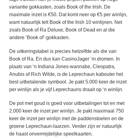
variantie gokkasten, zoals Book of the Irish. De
maximale inzet is €50. Dat komt neer op €5 per winlijn,
want natuurlijk telt Book of the Irish 10 winlijnen. Net
zoals Book of Ra Deluxe, Book of Dead en al die
andere ‘Book of’-gokkasten.
De uitkeringstabel is precies hetzelfde als die van
Book of Ra. En dus kan CasinoJager ‘m dromen. In
plaats van ‘n Indiana Jones-wannabe, Cleopatra,
Anubis of Rich Wilde, is de Leprechaun kabouter het
best uitbetalende symbool. Je pakt 5.000 keer de inzet
per winlijn als je vijf Leprechauns draait op ‘n winlijn.
De pot met goud is goed voor uitbetalingen tot en met
2.000 keer de inzet per winlijn. Je pakt maximaal 750
keer de inzet per winlijn met de paddenstoelen en de
groene Leprechaun-laarzen. Verder zijn er natuurlijk
de haast onvermijdelijke speelkaarten.