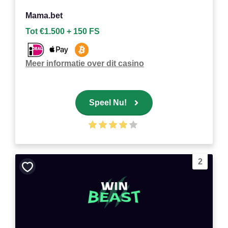
Mama.bet
Tot €1.500 + 150 FS
Meer informatie over dit casino
Speel Nu!
2
Bewaar
als
favoriet