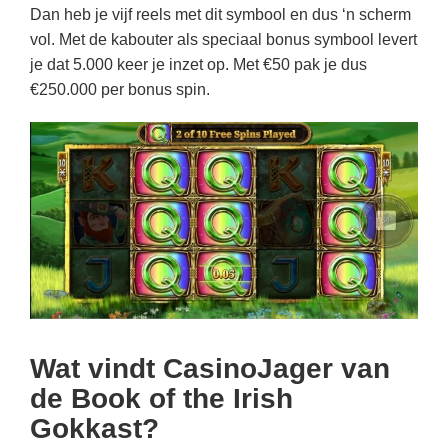
Dan heb je vijf reels met dit symbool en dus ‘n scherm
vol. Met de kabouter als speciaal bonus symbool levert
je dat 5.000 keer je inzet op. Met €50 pak je dus
€250.000 per bonus spin.
Wat vindt CasinoJager van
de Book of the Irish
Gokkast?