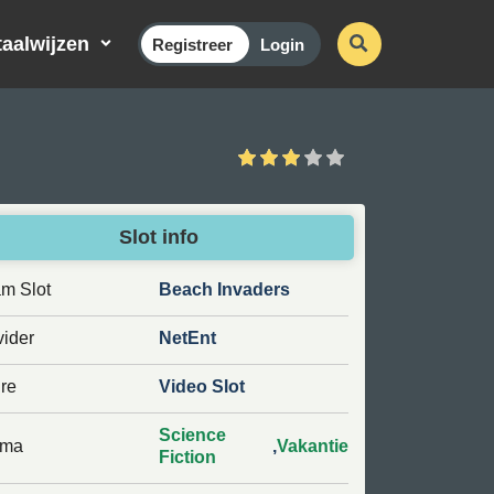
aalwijzen
Registreer
Login
Slot info
Slot info
m Slot
Beach Invaders
m Slot
Beach Invaders
vider
NetEnt
vider
NetEnt
re
Video Slot
re
Video Slot
Science
ema
,
Vakantie
Fiction
ema
Science Fiction
,
Vakantie