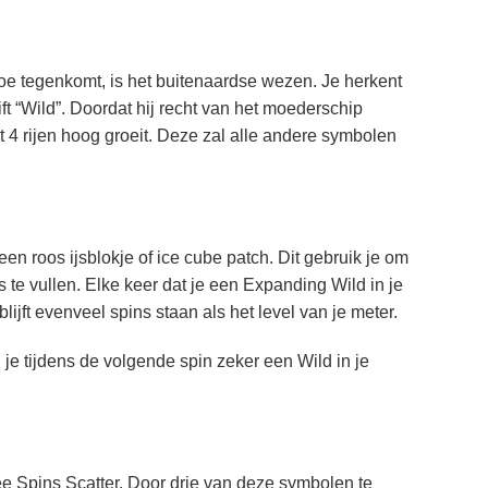
toe tegenkomt, is het buitenaardse wezen. Je herkent
ft “Wild”. Doordat hij recht van het moederschip
t 4 rijen hoog groeit. Deze zal alle andere symbolen
n roos ijsblokje of ice cube patch. Dit gebruik je om
 te vullen. Elke keer dat je een Expanding Wild in je
ijft evenveel spins staan als het level van je meter.
 je tijdens de volgende spin zeker een Wild in je
ee Spins Scatter. Door drie van deze symbolen te