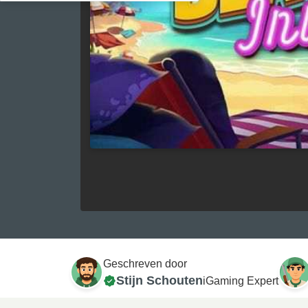
Geschreven door
Stijn Schouten
iGaming Expert