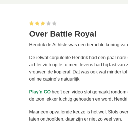
Over Battle Royal
Hendrik de Achtste was een beruchte koning van
De ietwat corpulente Hendrik had een paar nare 
achter zich op te ruimen, tevens had hij last van 
vrouwen de kop eraf. Dat was ook wat minder to
online casino’s natuurlijk!
Play’n GO
heeft een video slot gemaakt rondom d
de toon lekker luchtig gehouden en wordt Hendri
Maar een opvallende keuze is het wel. Slots ov
laten onthoofden, daar zijn er niet zo veel van.