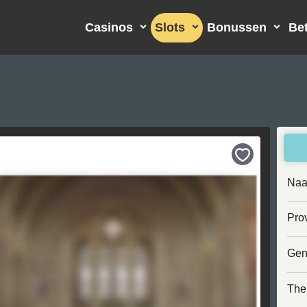
Casinos
Slots
Bonussen
Bet
Bewaar
als
favoriet
Naa
Ree
Ree
Naa
Pro
Aut
Aut
Bon
Pro
Pro
Bon
Gen
Mult
Gen
Wil
Pro
Th
Th