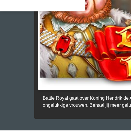
Battle Royal gaat over Koning Hendrik de A
ongelukkige vrouwen. Behaal jij meer gelu