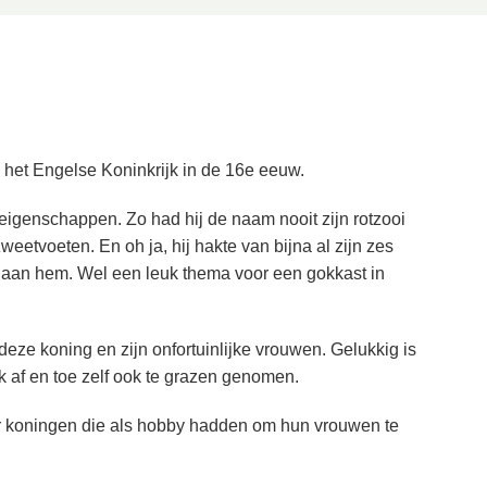
 het Engelse Koninkrijk in de 16e eeuw.
eigenschappen. Zo had hij de naam nooit zijn rotzooi
zweetvoeten. En oh ja, hij hakte van bijna al zijn zes
f aan hem. Wel een leuk thema voor een gokkast in
eze koning en zijn onfortuinlijke vrouwen. Gelukkig is
k af en toe zelf ook te grazen genomen.
er koningen die als hobby hadden om hun vrouwen te