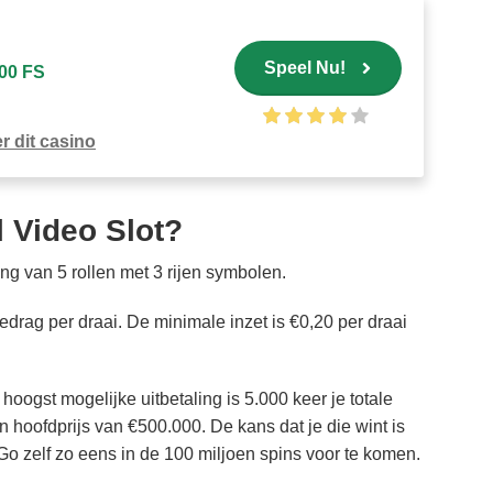
Speel Nu!
100 FS
r dit casino
 Video Slot?
ing van 5 rollen met 3 rijen symbolen.
bedrag per draai. De minimale inzet is €0,20 per draai
hoogst mogelijke uitbetaling is 5.000 keer je totale
n hoofdprijs van €500.000. De kans dat je die wint is
n Go zelf zo eens in de 100 miljoen spins voor te komen.