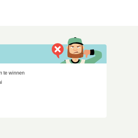
en te winnen
i