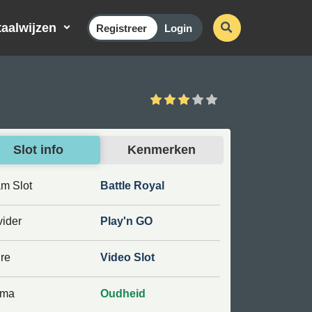
aalwijzen
Registreer
Login
Slot info
Kenmerken
Slot info
Kenmerken
m Slot
Battle Royal
ls
5
ls
5
m Slot
Battle Royal
vider
Play'n GO
oplay
Ja
oplay
Ja
us Spel
Ja
vider
Play'n GO
gressieve Jackpot
Nee
us Spel
Ja
re
Video Slot
ipliers
Nee
re
Video Slot
ds
Ja
gressieve Jackpot
Nee
ema
Oudheid
ema
Oudheid