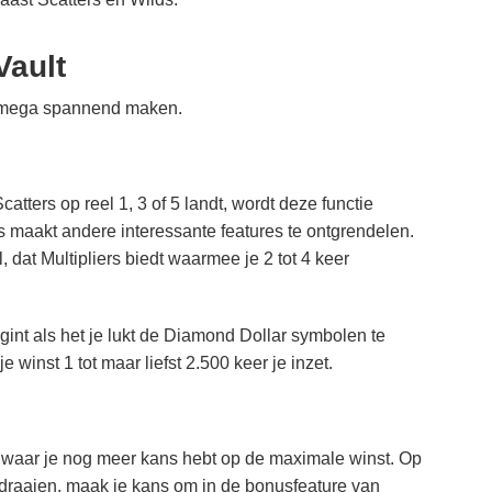
Vault
ot mega spannend maken.
catters op reel 1, 3 of 5 landt, wordt deze functie
ns maakt andere interessante features te ontgrendelen.
 dat Multipliers biedt waarmee je 2 tot 4 keer
int als het je lukt de Diamond Dollar symbolen te
e winst 1 tot maar liefst 2.500 keer je inzet.
t, waar je nog meer kans hebt op de maximale winst. Op
draaien, maak je kans om in de bonusfeature van