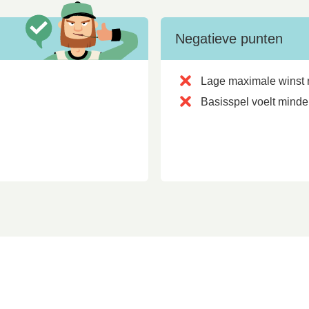
Negatieve punten
Lage maximale winst ni
Basisspel voelt mind