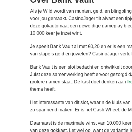
Als je Wild wordt van munten, geld, en blingbli
voor jou gemaakt. CasinoJager tilt alvast een tipje
deze gokautomaat een geweldige gameplay biedt. 
10.000 keer je inzet wint.
Je speelt Bank Vault al met €0,20 en er is een max
van stapels geld en juwelen? CasinoJager vertelt 
Bank Vault is een slot bedacht en ontwikkelt d
Juist deze samenwerking heeft ervoor gezorgd dat
grotere namen staat. De kast doet denken aan
I
thema heeft.
Het interessante van dit slot, waarin de kluis van 
zo spannend maken. Er is het Cash Wheel, de Mul
Daarnaast is de maximale winst van 10.000 keer j
van deze gokkast. Let wel op, want de variantie 