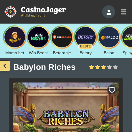
BESTE
Mama.bet
Win Beast
Betoranje
Betory
Baloo
Spin
Babylon Riches
Bewaar
als
favoriet