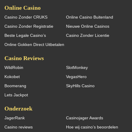
Online Casino
Casino Zonder CRUKS
Online Casino Buitenland
Casino Zonder Registratie
Nieuwe Online Casinos
Beste Legale Casino’s
Casino Zonder Licentie
Online Gokken Direct Uitbetalen
Casino Reviews
WildRobin
SlotMonkey
Kokobet
VegasHero
Boomerang
SkyHills Casino
Lets Jackpot
Onderzoek
JagerRank
Casinojager Awards
Casino reviews
Hoe wij casino’s beoordelen