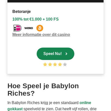
Betoranje
100% tot €1.000 + 100 FS
Meer informatie over dit casino
Speel Nu!
Hoe Speel je Babylon
Riches?
In Babylon Riches krijg je een standaard
online
gokkast
speelveld te zien. Dat heeft vijf rollen, drie