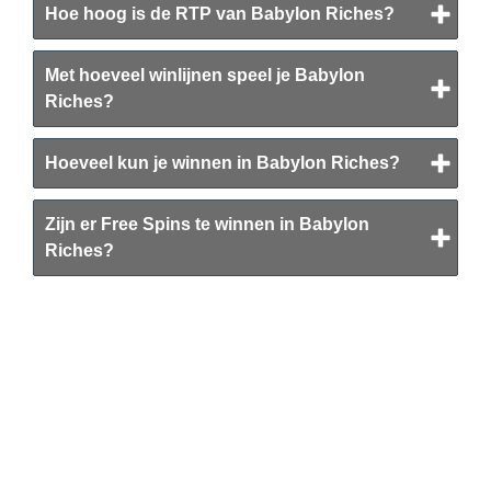
Hoe hoog is de RTP van Babylon Riches?
Met hoeveel winlijnen speel je Babylon
Riches?
Hoeveel kun je winnen in Babylon Riches?
Zijn er Free Spins te winnen in Babylon
Riches?