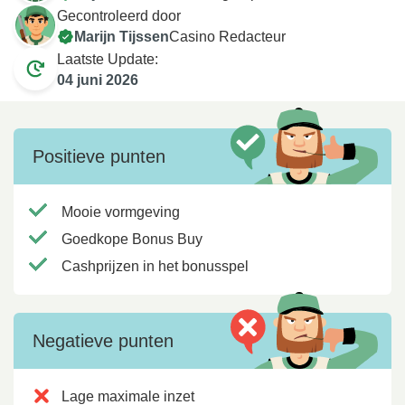
Gecontroleerd door
Marijn Tijssen
Casino Redacteur
Laatste Update:
04 juni 2026
Positieve punten
Mooie vormgeving
Goedkope Bonus Buy
Cashprijzen in het bonusspel
Negatieve punten
Lage maximale inzet