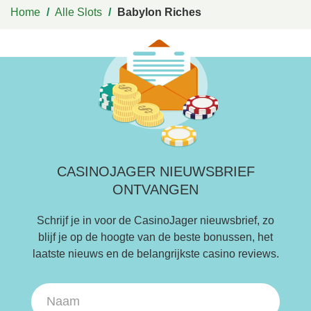
Home
/
Alle Slots
/
Babylon Riches
CASINOJAGER NIEUWSBRIEF
ONTVANGEN
Schrijf je in voor de CasinoJager nieuwsbrief, zo
blijf je op de hoogte van de beste bonussen, het
laatste nieuws en de belangrijkste casino reviews.