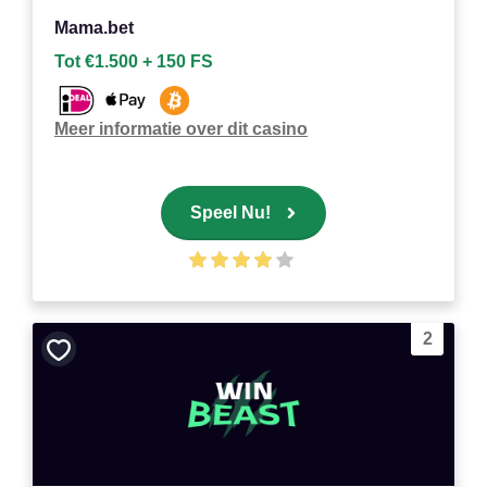
Mama.bet
Tot €1.500 + 150 FS
Meer informatie over dit casino
Speel Nu!
2
Bewaar
als
favoriet