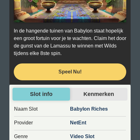
In de hangende tuinen van Babylon staat hopelijk
een groot fortuin voor je te wachten. Claim het door
de gunst van de Lamassu te winnen met Wilds
tijdens elke 8ste spin.
Speel Nu!
Slot info
Kenmerken
Reels
5
Naam Slot
Babylon Riches
Autoplay
Ja
Bonus Spel
Ja
Provider
NetEnt
Free Spins
8
Progressieve Jackpot
Nee
Genre
Video Slot