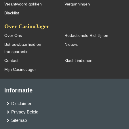
Verantwoord gokken
Vergunningen
Blacklist
Over CasinoJager
Over Ons
Redactionele Richtlijnen
Betrouwbaarheid en
Nieuws
transparantie
Contact
Klacht indienen
Mijn CasinoJager
Informatie
Disclaimer
Privacy Beleid
Sitemap