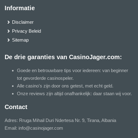
Informatie
Disclaimer
Privacy Beleid
Sitemap
De drie garanties van CasinoJager.com:
Goede en betrouwbare tips voor iedereen: van beginner
tot gevorderde casinospeler.
Alle casino's zijn door ons getest, met echt geld.
Onze reviews zijn altijd onafhankelijk: daar staan wij voor.
Contact
Adres: Rruga Mihail Duri Ndertesa Nr. 9, Tirana, Albania
Email:
info@casinojager.com