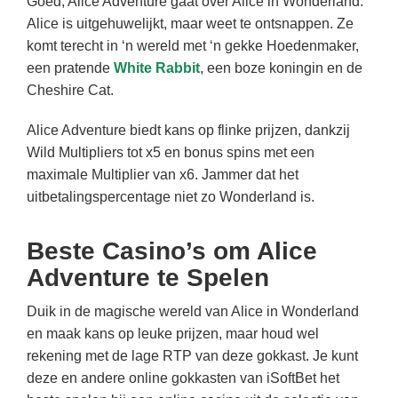
Goed, Alice Adventure gaat over Alice in Wonderland.
Alice is uitgehuwelijkt, maar weet te ontsnappen. Ze
komt terecht in ‘n wereld met ‘n gekke Hoedenmaker,
een pratende
White Rabbit
, een boze koningin en de
Cheshire Cat.
Alice Adventure biedt kans op flinke prijzen, dankzij
Wild Multipliers tot x5 en bonus spins met een
maximale Multiplier van x6. Jammer dat het
uitbetalingspercentage niet zo Wonderland is.
Beste Casino’s om Alice
Adventure te Spelen
Duik in de magische wereld van Alice in Wonderland
en maak kans op leuke prijzen, maar houd wel
rekening met de lage RTP van deze gokkast. Je kunt
deze en andere online gokkasten van iSoftBet het