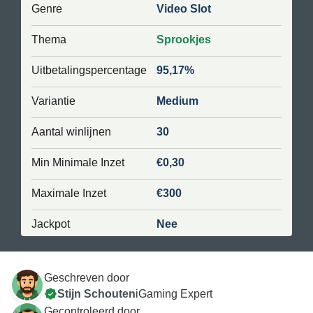
Progressieve Jackpot
Nee
Genre
Video Slot
Multipliers
Ja
Wilds
Ja
Thema
Sprookjes
Uitbetalingspercentage
95,17%
Variantie
Medium
Aantal winlijnen
30
Min Minimale Inzet
€0,30
Maximale Inzet
€300
Jackpot
Nee
Geschreven door
Stijn Schouten
iGaming Expert
Gecontroleerd door