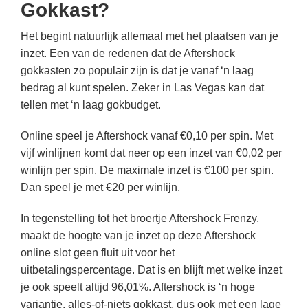
Gokkast?
Het begint natuurlijk allemaal met het plaatsen van je
inzet. Een van de redenen dat de Aftershock
gokkasten zo populair zijn is dat je vanaf ‘n laag
bedrag al kunt spelen. Zeker in Las Vegas kan dat
tellen met ‘n laag gokbudget.
Online speel je Aftershock vanaf €0,10 per spin. Met
vijf winlijnen komt dat neer op een inzet van €0,02 per
winlijn per spin. De maximale inzet is €100 per spin.
Dan speel je met €20 per winlijn.
In tegenstelling tot het broertje Aftershock Frenzy,
maakt de hoogte van je inzet op deze Aftershock
online slot geen fluit uit voor het
uitbetalingspercentage. Dat is en blijft met welke inzet
je ook speelt altijd 96,01%. Aftershock is ‘n hoge
variantie, alles-of-niets gokkast, dus ook met een lage