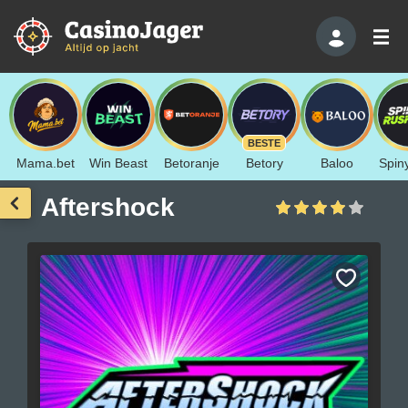
BESTE
Mama.bet
Win Beast
Betoranje
Betory
Baloo
Spin
Aftershock
Bewaar
als
favoriet