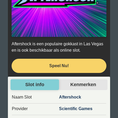
Aftershock is een populaire gokkast in Las Vegas
en is ook beschikbaar als online slot.
Speel Nu!
Slot info
Kenmerken
Reels
3
Naam Slot
Aftershock
Autoplay
Ja
Bonus Spel
Ja
Provider
Scientific Games
Progressieve Jackpot
Nee