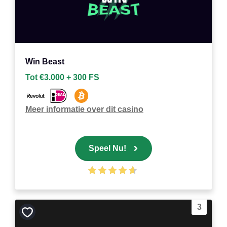
Win Beast
Tot €3.000 + 300 FS
Meer informatie over dit casino
Speel Nu!
3
Bewaar
als