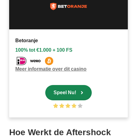
favoriet
Betoranje
100% tot €1.000 + 100 FS
Meer informatie over dit casino
Speel Nu!
Hoe Werkt de Aftershock