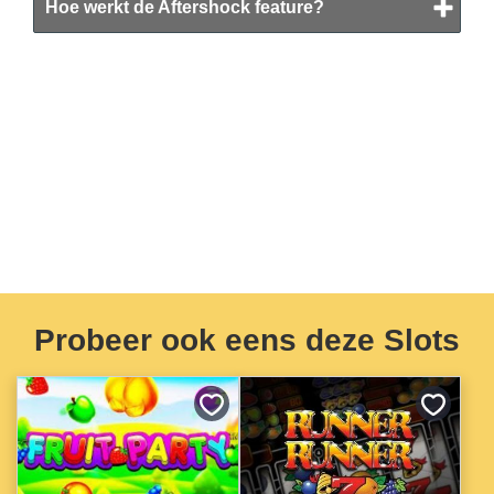
Hoe werkt de Aftershock feature?
Probeer ook eens deze Slots
Bewaar
Bewaar
als
als
favoriet
favoriet