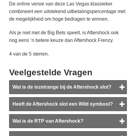
De online versie van deze Las Vegas klassieker
combineert een uitstekend uitbetalingspercentage met
de mogelijkheid om hoge bedragen te winnen.
Als je niet met de Big Bets speelt, is Aftershock ook
nog eens ‘n betere keuze dan Aftershock Frenzy.
4 van de 5 sterren.
Veelgestelde Vragen
Wat is de inzetrange bij de Aftershock slot?
Heeft de Aftershock slot een Wild symbool?
Wat is de RTP van Aftershock?