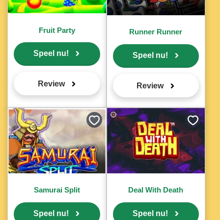
Fruit Party
Runner Runner
Speel nu!
Speel nu!
Review
Review
Bewaar
Bewaar
als
als
favoriet
favoriet
Samurai Split
Deal With Death
Speel nu!
Speel nu!