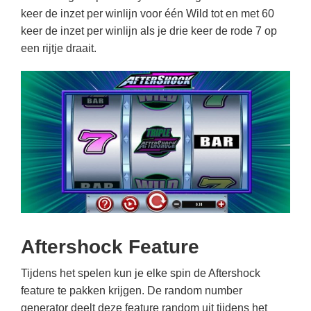
keer de inzet per winlijn voor één Wild tot en met 60
keer de inzet per winlijn als je drie keer de rode 7 op
een rijtje draait.
Aftershock Feature
Tijdens het spelen kun je elke spin de Aftershock
feature te pakken krijgen. De random number
generator deelt deze feature random uit tijdens het