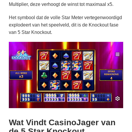
Multiplier, deze verhoogt de winst tot maximaal x5.
Het symbool dat de volle Star Meter vertegenwoordigd
explodeert van het speelveld, dit is de Knockout fase
van 5 Star Knockout.
Wat Vindt CasinoJager van
de 5 Star Knockout