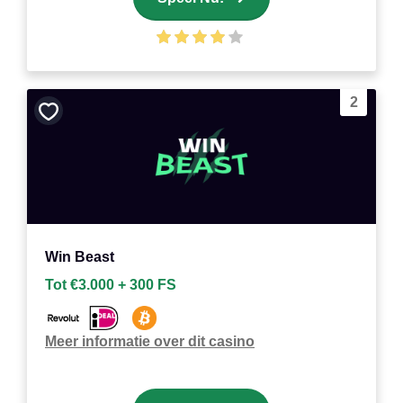
2
Bewaar
als
favoriet
Win Beast
Tot €3.000 + 300 FS
Meer informatie over dit casino