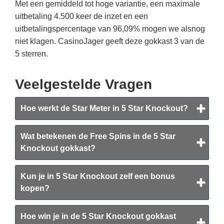
Met een gemiddeld tot hoge variantie, een maximale
uitbetaling 4.500 keer de inzet en een
uitbetalingspercentage van 96,09% mogen we alsnog
niet klagen. CasinoJager geeft deze gokkast 3 van de
5 sterren.
Veelgestelde Vragen
Hoe werkt de Star Meter in 5 Star Knockout?
Wat betekenen de Free Spins in de 5 Star
Knockout gokkast?
Kun je in 5 Star Knockout zelf een bonus
kopen?
Hoe win je in de 5 Star Knockout gokkast