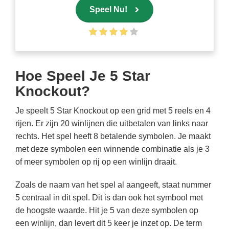
Speel Nu!
Hoe Speel Je 5 Star
Knockout?
Je speelt 5 Star Knockout op een grid met 5 reels en 4
rijen. Er zijn 20 winlijnen die uitbetalen van links naar
rechts. Het spel heeft 8 betalende symbolen. Je maakt
met deze symbolen een winnende combinatie als je 3
of meer symbolen op rij op een winlijn draait.
Zoals de naam van het spel al aangeeft, staat nummer
5 centraal in dit spel. Dit is dan ook het symbool met
de hoogste waarde. Hit je 5 van deze symbolen op
een winlijn, dan levert dit 5 keer je inzet op. De term