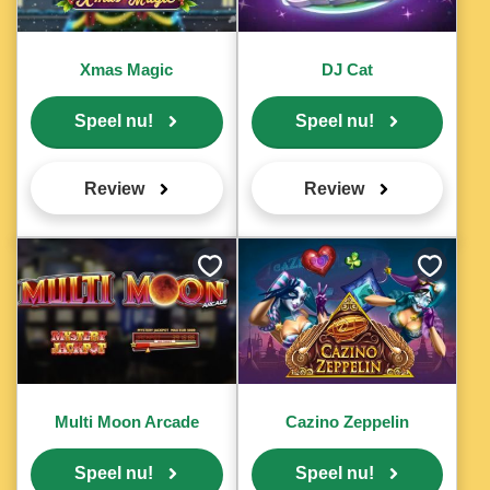
Xmas Magic
DJ Cat
Speel nu!
Speel nu!
Review
Review
Bewaar
Bewaar
als
als
favoriet
favoriet
Multi Moon Arcade
Cazino Zeppelin
Speel nu!
Speel nu!