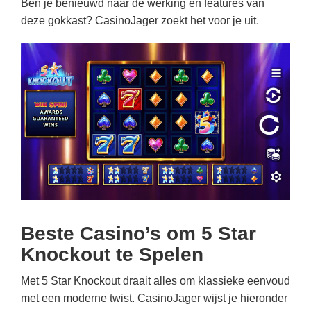
Ben je benieuwd naar de werking en features van
deze gokkast? CasinoJager zoekt het voor je uit.
Beste Casino’s om 5 Star
Knockout te Spelen
Met 5 Star Knockout draait alles om klassieke eenvoud
met een moderne twist. CasinoJager wijst je hieronder