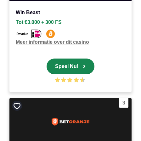
Win Beast
Tot €3.000 + 300 FS
Meer informatie over dit casino
Speel Nu!
3
Bewaar
als
favoriet