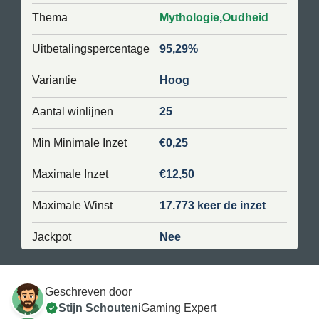
Wilds
Ja
Thema
Mythologie
,
Oudheid
Uitbetalingspercentage
95,29%
Variantie
Hoog
Aantal winlijnen
25
Min Minimale Inzet
€0,25
Maximale Inzet
€12,50
Maximale Winst
17.773 keer de inzet
Jackpot
Nee
Geschreven door
Stijn Schouten
iGaming Expert