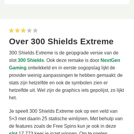
Over 300 Shields Extreme
300 Shields Extreme is de geüpgrade versie van de
slot
300 Shields
. Ook deze remake is door
NextGen
Gaming
ontwikkeld en in eerste oogopslag lijkt de
provider weinig aanpassingen te hebben gemaakt; de
stats zijn hetzelfde en ook de symbolen zien er
hetzelfde uit. Wel zijn de graphics iets gepolijst, zo lijkt
het.
Je speelt 300 Shields Extreme ook op een veld van
5×3 met daarin 25 statische winlijnen. Met behulp van
de features zoals de Free Spins kun je ook in deze
slot
17.773 keer je inzet winnen. Om te spelen