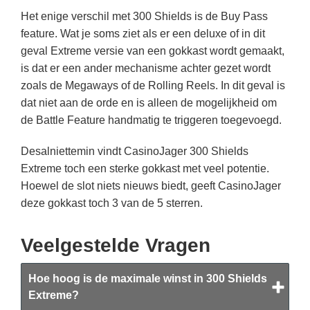
Het enige verschil met 300 Shields is de Buy Pass
feature. Wat je soms ziet als er een deluxe of in dit
geval Extreme versie van een gokkast wordt gemaakt,
is dat er een ander mechanisme achter gezet wordt
zoals de Megaways of de Rolling Reels. In dit geval is
dat niet aan de orde en is alleen de mogelijkheid om
de Battle Feature handmatig te triggeren toegevoegd.
Desalniettemin vindt CasinoJager 300 Shields
Extreme toch een sterke gokkast met veel potentie.
Hoewel de slot niets nieuws biedt, geeft CasinoJager
deze gokkast toch 3 van de 5 sterren.
Veelgestelde Vragen
Hoe hoog is de maximale winst in 300 Shields
Extreme?