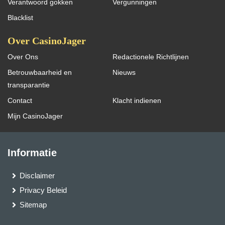
Verantwoord gokken
Vergunningen
Blacklist
Over CasinoJager
Over Ons
Redactionele Richtlijnen
Betrouwbaarheid en
Nieuws
transparantie
Contact
Klacht indienen
Mijn CasinoJager
Informatie
Disclaimer
Privacy Beleid
Sitemap