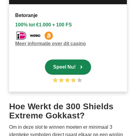
Betoranje
100% tot €1.000 + 100 FS
Meer informatie over dit casino
Speel Nu!
Hoe Werkt de 300 Shields
Extreme Gokkast?
Om in deze slot te winnen moeten er minimaal 3
identieke symbolen direct naast elkaar op een winlijn