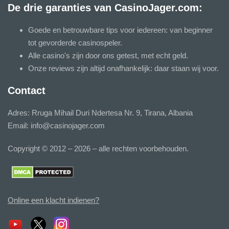
De drie garanties van CasinoJager.com:
Goede en betrouwbare tips voor iedereen: van beginner
tot gevorderde casinospeler.
Alle casino's zijn door ons getest, met echt geld.
Onze reviews zijn altijd onafhankelijk: daar staan wij voor.
Contact
Adres: Rruga Mihail Duri Ndertesa Nr. 9, Tirana, Albania
Email:
info@casinojager.com
Copyright © 2012 – 2026 – alle rechten voorbehouden.
Online een klacht indienen?