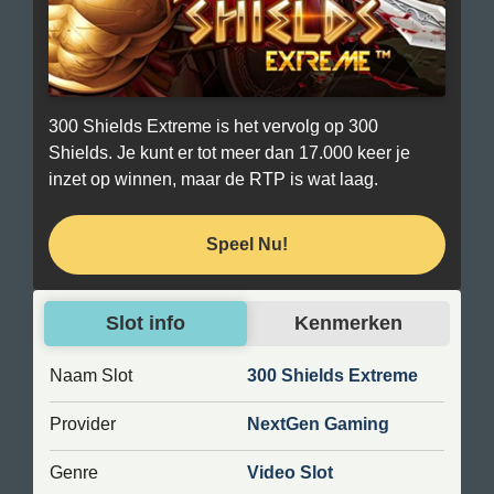
300 Shields Extreme is het vervolg op 300
Shields. Je kunt er tot meer dan 17.000 keer je
inzet op winnen, maar de RTP is wat laag.
Speel Nu!
Slot info
Kenmerken
Reels
5
Naam Slot
300 Shields Extreme
Autoplay
Ja
Bonus Spel
Ja
Provider
NextGen Gaming
Free Spins
5
Progressieve Jackpot
Nee
Genre
Video Slot
Multipliers
Ja