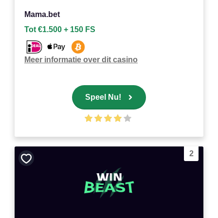
Mama.bet
Tot €1.500 + 150 FS
Meer informatie over dit casino
Speel Nu!
2
Bewaar
als
favoriet