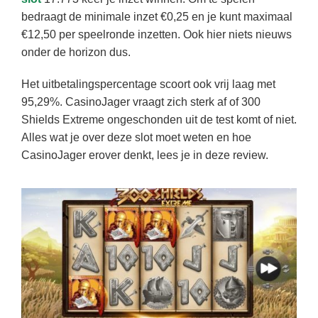
bedraagt de minimale inzet €0,25 en je kunt maximaal
€12,50 per speelronde inzetten. Ook hier niets nieuws
onder de horizon dus.
Het uitbetalingspercentage scoort ook vrij laag met
95,29%. CasinoJager vraagt zich sterk af of 300
Shields Extreme ongeschonden uit de test komt of niet.
Alles wat je over deze slot moet weten en hoe
CasinoJager erover denkt, lees je in deze review.