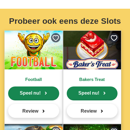
Probeer ook eens deze Slots
Bewaar
Bewaar
als
als
favoriet
favoriet
Football
Bakers Treat
Speel nu!
Speel nu!
Review
Review