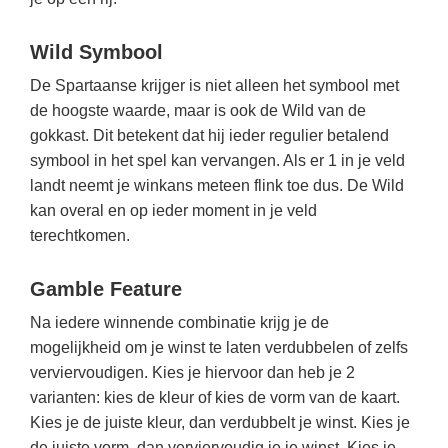
Wild Symbool
De Spartaanse krijger is niet alleen het symbool met
de hoogste waarde, maar is ook de Wild van de
gokkast. Dit betekent dat hij ieder regulier betalend
symbool in het spel kan vervangen. Als er 1 in je veld
landt neemt je winkans meteen flink toe dus. De Wild
kan overal en op ieder moment in je veld
terechtkomen.
Gamble Feature
Na iedere winnende combinatie krijg je de
mogelijkheid om je winst te laten verdubbelen of zelfs
verviervoudigen. Kies je hiervoor dan heb je 2
varianten: kies de kleur of kies de vorm van de kaart.
Kies je de juiste kleur, dan verdubbelt je winst. Kies je
de juiste vorm, dan verviervoudig je je winst. Kies je