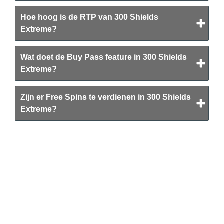
Hoe hoog is de RTP van 300 Shields
Extreme?
Wat doet de Buy Pass feature in 300 Shields
Extreme?
Zijn er Free Spins te verdienen in 300 Shields
Extreme?