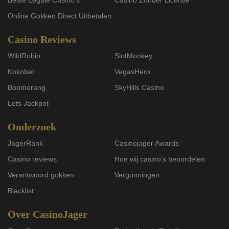
Online Gokken Direct Uitbetalen
Casino Reviews
WildRobin
SlotMonkey
Kokobet
VegasHero
Boomerang
SkyHills Casino
Lets Jackpot
Onderzoek
JagerRank
Casinojager Awards
Casino reviews
Hoe wij casino’s beoordelen
Verantwoord gokken
Vergunningen
Blacklist
Over CasinoJager