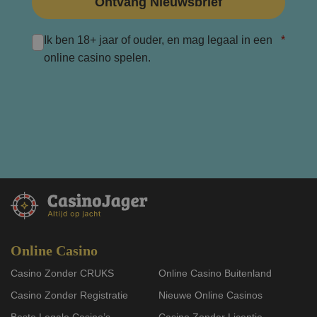
Ontvang Nieuwsbrief
Ik ben 18+ jaar of ouder, en mag legaal in een
*
online casino spelen.
Online Casino
Casino Zonder CRUKS
Online Casino Buitenland
Casino Zonder Registratie
Nieuwe Online Casinos
Beste Legale Casino’s
Casino Zonder Licentie