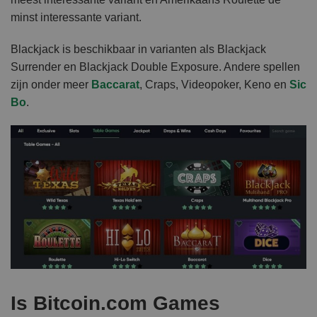
minst interessante variant.
Blackjack is beschikbaar in varianten als Blackjack
Surrender en Blackjack Double Exposure. Andere spellen
zijn onder meer
Baccarat
, Craps, Videopoker, Keno en
Sic
Bo
.
Is Bitcoin.com Games