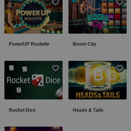
Bewaar
Bewa
als
als
favoriet
favori
PowerUP Roulette
Boom City
Bewaar
Bewa
als
als
favoriet
favori
Rocket Dice
Heads & Tails