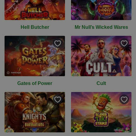
Hell Butcher
Mr Null’s Wicked Wares
Bewaar
Bewa
als
als
favoriet
favori
Gates of Power
Cult
Bewaar
Bewa
als
als
favoriet
favori