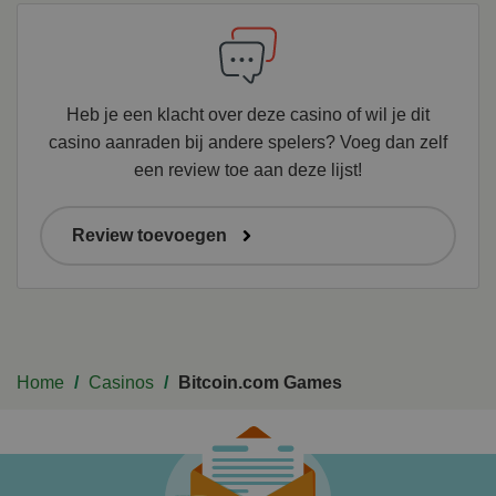
Heb je een klacht over deze casino of wil je dit
casino aanraden bij andere spelers? Voeg dan zelf
een review toe aan deze lijst!
Review toevoegen
Home
/
Casinos
/
Bitcoin.com Games