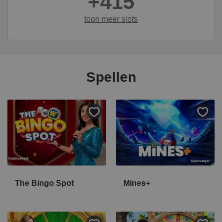
+415
toon meer slots
Spellen
Bewaar
Bewa
als
als
favoriet
favori
The Bingo Spot
Mines+