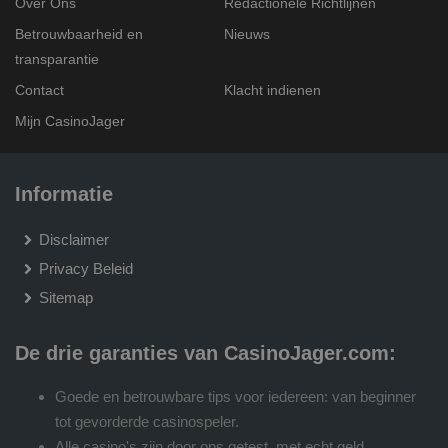
Over Ons
Redactionele Richtlijnen
Betrouwbaarheid en
Nieuws
transparantie
Contact
Klacht indienen
Mijn CasinoJager
Informatie
Disclaimer
Privacy Beleid
Sitemap
De drie garanties van CasinoJager.com:
Goede en betrouwbare tips voor iedereen: van beginner
tot gevorderde casinospeler.
Alle casino's zijn door ons getest, met echt geld.