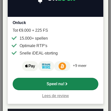
een paar tellen staat je prijzengeld in je bitcoin-wallet.
Dat zijn de redenen om te spelen via Bitcoin.com Games.
Het spelaanbod steekt schril af in vergelijking met veel
Onluck
casino’s met een Maltese vergunning
.
Tot €9.000 + 225 FS
15.000+ spellen
Cashback
Optimale RTP's
Je krijgt bij Bitcoin.com Games geen welkomstbonus, maar
Snelle iDEAL-storting
wel een cashback. Om in aanmerking te komen voor deze
cashback, moet je je e-mailadres achter laten en je
+9 meer
aanmelden voor deze cashback.
Om in aanmerking te komen voor deze cashback, moet je
Speel nu!
een storting doen ter waarde van minimaal € 50,00.
Lees de review
Je krijgt dan 15% van je verlies terug in de vorm van een
cashback
. Voor deze cashback gelden geen