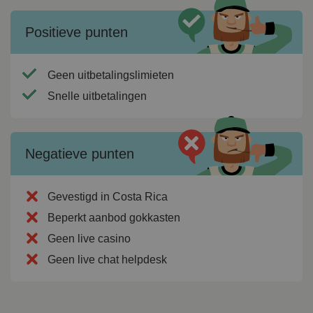
Positieve punten
Geen uitbetalingslimieten
Snelle uitbetalingen
Negatieve punten
Gevestigd in Costa Rica
Beperkt aanbod gokkasten
Geen live casino
Geen live chat helpdesk