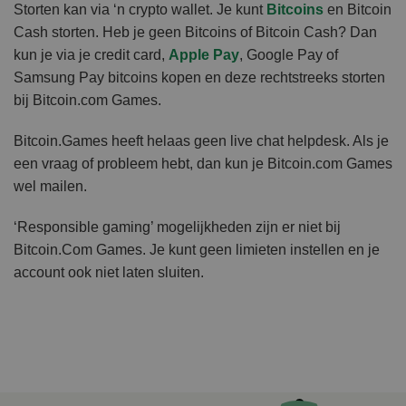
Storten kan via ‘n crypto wallet. Je kunt
Bitcoins
en Bitcoin
Cash storten. Heb je geen Bitcoins of Bitcoin Cash? Dan
kun je via je credit card,
Apple Pay
, Google Pay of
Samsung Pay bitcoins kopen en deze rechtstreeks storten
bij Bitcoin.com Games.
Bitcoin.Games heeft helaas geen live chat helpdesk. Als je
een vraag of probleem hebt, dan kun je Bitcoin.com Games
wel mailen.
‘Responsible gaming’ mogelijkheden zijn er niet bij
Bitcoin.Com Games. Je kunt geen limieten instellen en je
account ook niet laten sluiten.