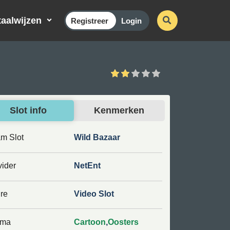
aalwijzen
Registreer
Login
Slot info
Kenmerken
Slot info
Kenmerken
m Slot
Wild Bazaar
ls
5
ls
5
m Slot
Wild Bazaar
oplay
Ja
oplay
Ja
vider
NetEnt
us Spel
Nee
vider
NetEnt
gressieve Jackpot
Nee
us Spel
Nee
re
Video Slot
ipliers
Ja
re
Video Slot
ds
Ja
gressieve Jackpot
Nee
ema
Cartoon
,
Oosters
ema
Cartoon
,
Oosters