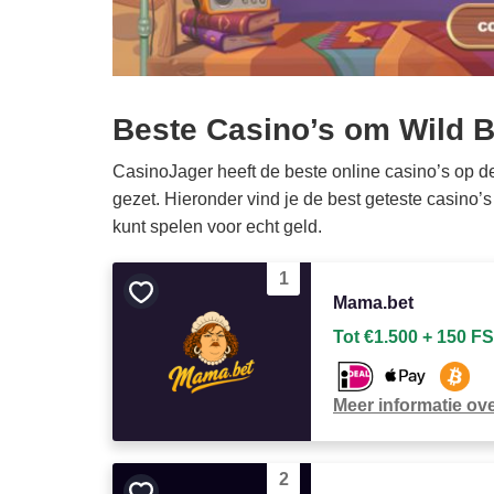
Beste Casino’s om Wild B
CasinoJager heeft de beste online casino’s op de
gezet. Hieronder vind je de best geteste casino’
kunt spelen voor echt geld.
1
Bewaar
Mama.bet
als
favoriet
Tot €1.500 + 150 FS
Meer informatie ove
2