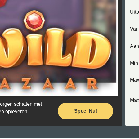
Mult
Uit
Uit
Wil
Vari
Vari
Aant
Aant
Min
Min
Max
Max
Max
Max
borgen schatten met
Speel Nu!
zen opleveren.