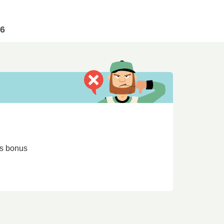
26
ns bonus