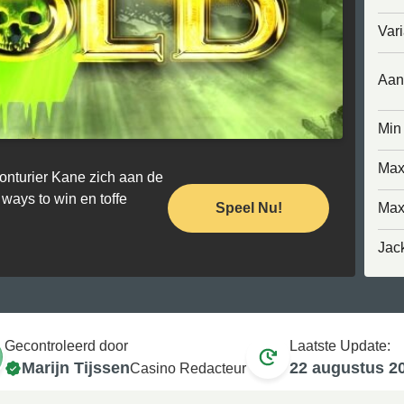
Wil
Uit
Vari
Vari
Aant
Aant
Min
Min
Max
nturier Kane zich aan de
ways to win en toffe
Max
Max
Speel Nu!
Max
Jac
Jac
Gecontroleerd door
Laatste Update:
Marijn Tijssen
22 augustus 2
Casino Redacteur