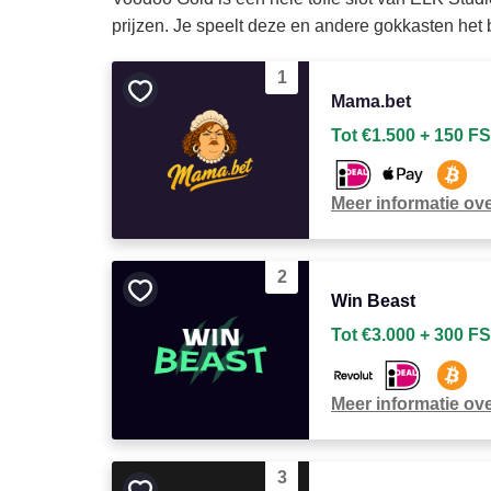
prijzen. Je speelt deze en andere gokkasten het 
1
Bewaar
Mama.bet
als
favoriet
Tot €1.500 + 150 FS
Meer informatie ove
2
Bewaar
Win Beast
als
favoriet
Tot €3.000 + 300 FS
Meer informatie ove
3