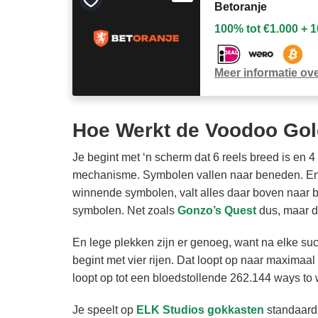
Bewaar
Betoranje
als
favoriet
100% tot €1.000 + 
Meer informatie ove
Hoe Werkt de Voodoo Go
Je begint met ‘n scherm dat 6 reels breed is en 
mechanisme. Symbolen vallen naar beneden. En
winnende symbolen, valt alles daar boven naar
symbolen. Net zoals
Gonzo’s Quest
dus, maar d
En lege plekken zijn er genoeg, want na elke succe
begint met vier rijen. Dat loopt op naar maximaal
loopt op tot een bloedstollende 262.144 ways to 
Je speelt op
ELK Studios gokkasten
standaard 