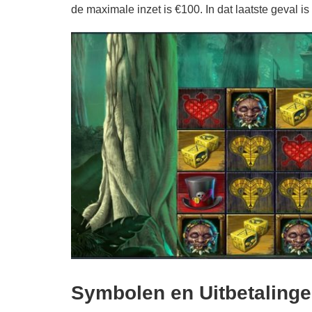
de maximale inzet is €100. In dat laatste geval i
Symbolen en Uitbetaling