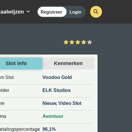
aalwijzen
Registreer
Login
Slot info
Kenmerken
Slot info
Kenmerken
m Slot
Voodoo Gold
ls
6
ls
6
oplay
Ja
m Slot
Voodoo Gold
vider
ELK Studios
oplay
Ja
us Spel
Ja
us Spel
Ja
vider
ELK Studios
re
Nieuw, Video Slot
e Spins
15
e Spins
15
gressieve Jackpot
Nee
re
Nieuw, Video Slot
ema
Avontuur
gressieve Jackpot
Nee
ipliers
Nee
ds
Ja
ema
Avontuur
ipliers
Nee
betalingspercentage
96,1%