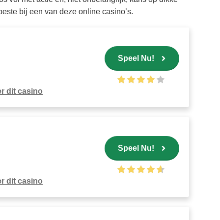
beste bij een van deze online casino’s.
Speel Nu!
r dit casino
Speel Nu!
r dit casino