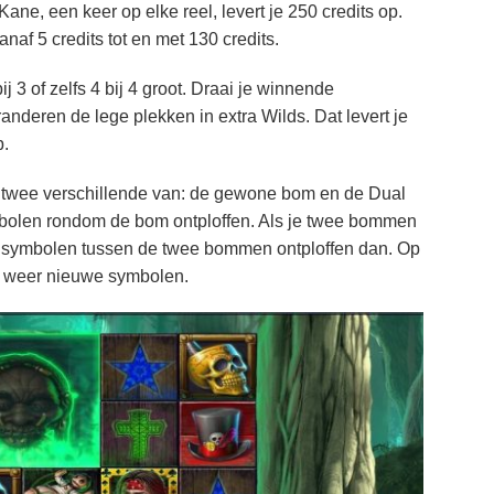
ane, een keer op elke reel, levert je 250 credits op.
af 5 credits tot en met 130 credits.
ij 3 of zelfs 4 bij 4 groot. Draai je winnende
deren de lege plekken in extra Wilds. Dat levert je
p.
 twee verschillende van: de gewone bom en de Dual
bolen rondom de bom ontploffen. Als je twee bommen
lle symbolen tussen de twee bommen ontploffen dan. Op
jk weer nieuwe symbolen.