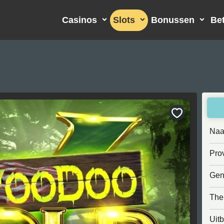
Casinos
Slots
Bonussen
Bet
Bewaar
als
Naa
favoriet
Ree
Ree
Aut
Naa
Pro
Aut
Bon
Bon
Pro
Gen
Fre
Fre
Pro
Gen
Th
Pro
Mult
Wil
Th
Mult
Uit