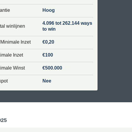
ds
Ja
betalingspercentage
96,1%
antie
Hoog
antie
Hoog
4.096 tot 262.144 ways
al winlijnen
to win
4.096 tot 262.144 ways to
al winlijnen
win
 Minimale Inzet
€0,20
 Minimale Inzet
€0,20
imale Inzet
€100
imale Inzet
€100
imale Winst
€500.000
imale Winst
€500.000
kpot
Nee
kpot
Nee
025