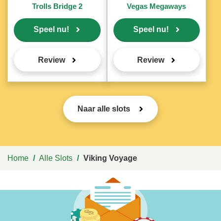
Trolls Bridge 2
Vegas Megaways
Speel nu!
Speel nu!
Review
Review
Naar alle slots
Home
/
Alle Slots
/
Viking Voyage