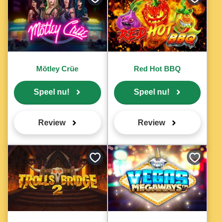
Bewaar
Bewaar
als
als
favoriet
favoriet
Mötley Crüe
Red Hot BBQ
Speel nu!
Speel nu!
Review
Review
Bewaar
Bewaar
als
als
favoriet
favoriet