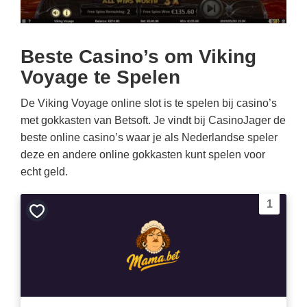
Beste Casino’s om Viking
Voyage te Spelen
De Viking Voyage online slot is te spelen bij casino’s
met gokkasten van Betsoft. Je vindt bij CasinoJager de
beste online casino’s waar je als Nederlandse speler
deze en andere online gokkasten kunt spelen voor
echt geld.
1
Bewaar
als
favoriet