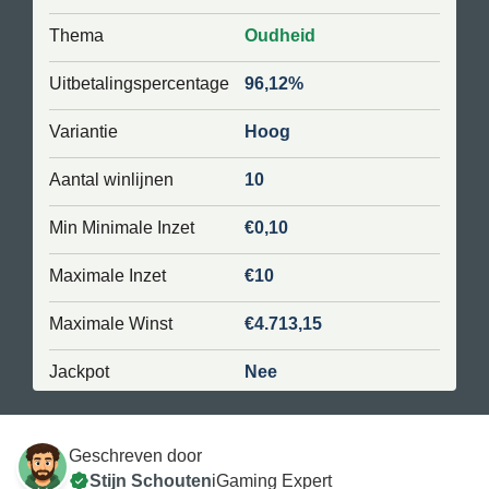
Multipliers
Ja
Wilds
Ja
Thema
Oudheid
Uitbetalingspercentage
96,12%
Variantie
Hoog
Aantal winlijnen
10
Min Minimale Inzet
€0,10
Maximale Inzet
€10
Maximale Winst
€4.713,15
Jackpot
Nee
Geschreven door
Stijn Schouten
iGaming Expert