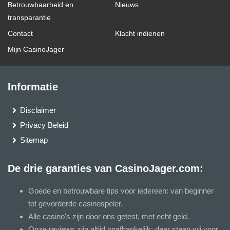
Betrouwbaarheid en
Nieuws
transparantie
Contact
Klacht indienen
Mijn CasinoJager
Informatie
Disclaimer
Privacy Beleid
Sitemap
De drie garanties van CasinoJager.com:
Goede en betrouwbare tips voor iedereen: van beginner
tot gevorderde casinospeler.
Alle casino's zijn door ons getest, met echt geld.
Onze reviews zijn altijd onafhankelijk: daar staan wij voor.