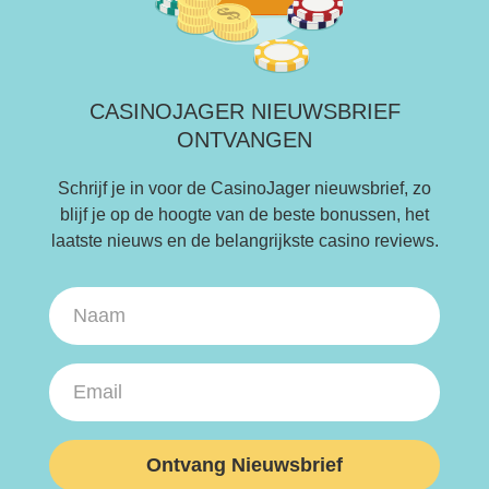
CASINOJAGER NIEUWSBRIEF
ONTVANGEN
Schrijf je in voor de CasinoJager nieuwsbrief, zo
blijf je op de hoogte van de beste bonussen, het
laatste nieuws en de belangrijkste casino reviews.
Ontvang Nieuwsbrief