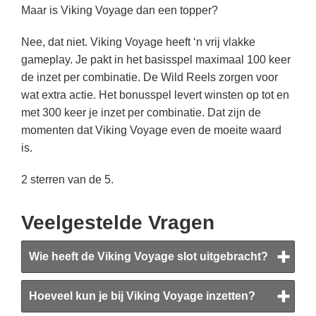
Maar is Viking Voyage dan een topper?
Nee, dat niet. Viking Voyage heeft ‘n vrij vlakke
gameplay. Je pakt in het basisspel maximaal 100 keer
de inzet per combinatie. De Wild Reels zorgen voor
wat extra actie. Het bonusspel levert winsten op tot en
met 300 keer je inzet per combinatie. Dat zijn de
momenten dat Viking Voyage even de moeite waard
is.
2 sterren van de 5.
Veelgestelde Vragen
Wie heeft de Viking Voyage slot uitgebracht?
Hoeveel kun je bij Viking Voyage inzetten?