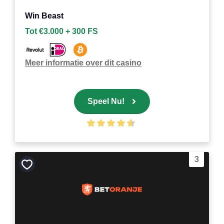
Win Beast
Tot €3.000 + 300 FS
Meer informatie over dit casino
Speel Nu!
3
Bewaar
als
favoriet