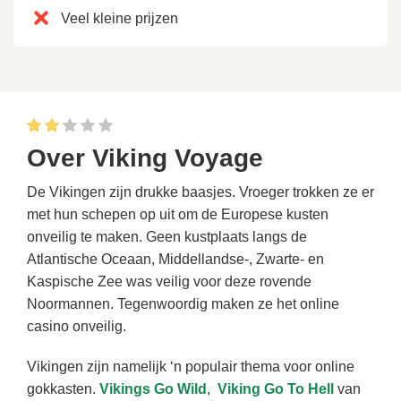
Veel kleine prijzen
Over Viking Voyage
De Vikingen zijn drukke baasjes. Vroeger trokken ze er
met hun schepen op uit om de Europese kusten
onveilig te maken. Geen kustplaats langs de
Atlantische Oceaan, Middellandse-, Zwarte- en
Kaspische Zee was veilig voor deze rovende
Noormannen. Tegenwoordig maken ze het online
casino onveilig.
Vikingen zijn namelijk ‘n populair thema voor online
gokkasten.
Vikings Go Wild
,
Viking Go To Hell
van