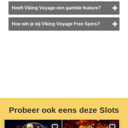
Heeft Viking Voyage een gamble feature?
Hoe win je bij Viking Voyage Free Spins?
Probeer ook eens deze Slots