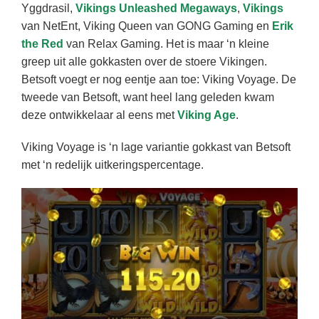
Yggdrasil,
Vikings Unleashed Megaways
,
Vikings
van NetEnt, Viking Queen van GONG Gaming en
Erik
the Red
van Relax Gaming. Het is maar ‘n kleine
greep uit alle gokkasten over de stoere Vikingen.
Betsoft voegt er nog eentje aan toe: Viking Voyage. De
tweede van Betsoft, want heel lang geleden kwam
deze ontwikkelaar al eens met
Viking Age
.
Viking Voyage is ‘n lage variantie gokkast van Betsoft
met ‘n redelijk uitkeringspercentage.