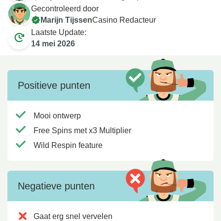
Gecontroleerd door
Marijn Tijssen
Casino Redacteur
Laatste Update:
14 mei 2026
Positieve punten
Mooi ontwerp
Free Spins met x3 Multiplier
Wild Respin feature
Negatieve punten
Gaat erg snel vervelen