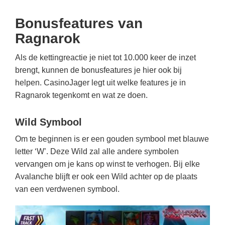
Bonusfeatures van
Ragnarok
Als de kettingreactie je niet tot 10.000 keer de inzet
brengt, kunnen de bonusfeatures je hier ook bij
helpen. CasinoJager legt uit welke features je in
Ragnarok tegenkomt en wat ze doen.
Wild Symbool
Om te beginnen is er een gouden symbool met blauwe
letter ‘W’. Deze Wild zal alle andere symbolen
vervangen om je kans op winst te verhogen. Bij elke
Avalanche blijft er ook een Wild achter op de plaats
van een verdwenen symbool.