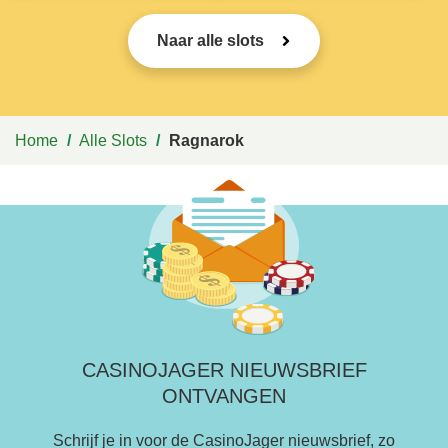
Naar alle slots
Home
/
Alle Slots
/
Ragnarok
CASINOJAGER NIEUWSBRIEF
ONTVANGEN
Schrijf je in voor de CasinoJager nieuwsbrief, zo