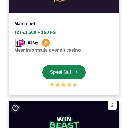
Mama.bet
Tot €1.500 + 150 FS
Meer informatie over dit casino
Speel Nu!
2
Bewaar
als
favoriet