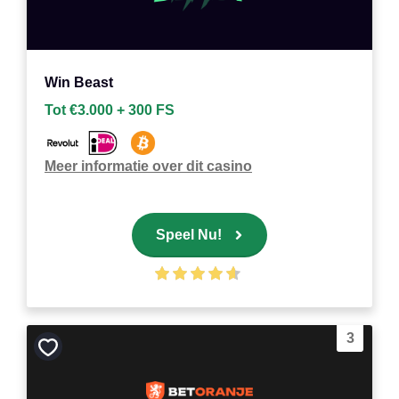
Win Beast
Tot €3.000 + 300 FS
Meer informatie over dit casino
Speel Nu!
3
Bewaar
als
favoriet