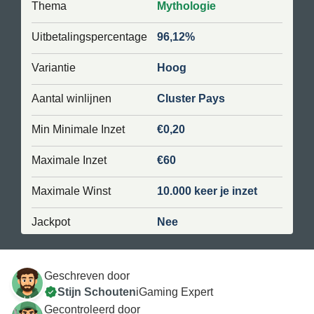
Wilds
Ja
Thema
Mythologie
Uitbetalingspercentage
96,12%
Variantie
Hoog
Aantal winlijnen
Cluster Pays
Min Minimale Inzet
€0,20
Maximale Inzet
€60
Maximale Winst
10.000 keer je inzet
Jackpot
Nee
Geschreven door
Stijn Schouten
iGaming Expert
Gecontroleerd door