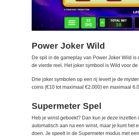
Power Joker Wild
De spil in de gameplay van Power Joker Wild is 
de vierde reel. Het joker symbool is Wild voor de
Drie joker symbolen op een rij levert je de myste
coins (€10 tot maximaal €2.000) en maximaal 6.0
Supermeter Spel
Heb je winst geboekt? Dan kun je deze inzetten
automatisch aan na een winst, maar je kunt het e
doen. Je speelt in de Supermeter modus met een u