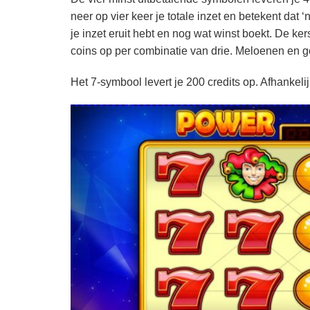
neer op vier keer je totale inzet en betekent dat
je inzet eruit hebt en nog wat winst boekt. De ke
coins op per combinatie van drie. Meloenen en g
Het 7-symbool levert je 200 credits op. Afhankeli