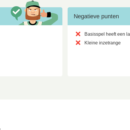
Negatieve punten
Basisspel heeft een 
Kleine inzetrange
s