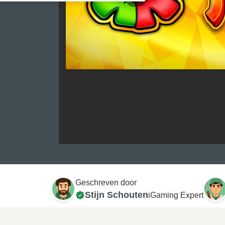
Geschreven door
Stijn Schouten
iGaming Expert