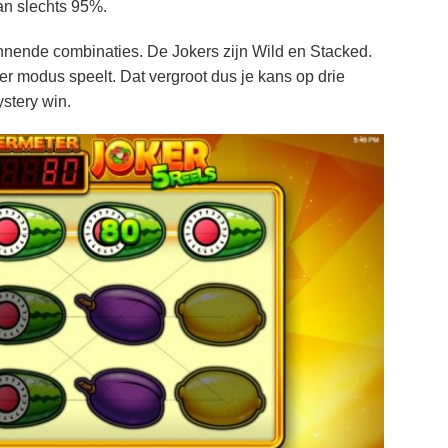
an slechts 95%.
nnende combinaties. De Jokers zijn Wild en Stacked.
er modus speelt. Dat vergroot dus je kans op drie
stery win.