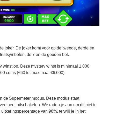
de joker. De joker komt voor op de tweede, derde en
 fruitsymbolen, de 7 en de gouden bel.
ry winst op. Deze mystery winst is minimaal 1.000
00 coins (€60 tot maximaal €6.000).
 in de Supermeter modus. Deze modus staat
ventueel uitschakelen. We raden je aan om dit niet te
itkeringspercentage van 98%, terwijl je in het