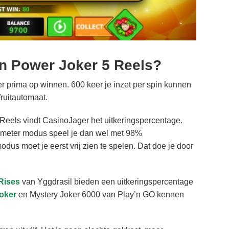
n Power Joker 5 Reels?
 er prima op winnen. 600 keer je inzet per spin kunnen
fruitautomaat.
Reels vindt CasinoJager het uitkeringspercentage.
ermeter modus speel je dan wel met 98%
us moet je eerst vrij zien te spelen. Dat doe je door
Rises
van Yggdrasil bieden een uitkeringspercentage
Joker
en Mystery Joker 6000 van Play’n GO kennen