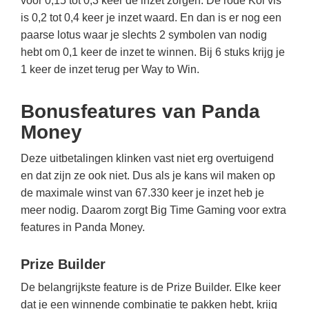
voor 0,15 tot 0,3 keer de inzet zorgen. De rode Koi vis
is 0,2 tot 0,4 keer je inzet waard. En dan is er nog een
paarse lotus waar je slechts 2 symbolen van nodig
hebt om 0,1 keer de inzet te winnen. Bij 6 stuks krijg je
1 keer de inzet terug per Way to Win.
Bonusfeatures van Panda
Money
Deze uitbetalingen klinken vast niet erg overtuigend
en dat zijn ze ook niet. Dus als je kans wil maken op
de maximale winst van 67.330 keer je inzet heb je
meer nodig. Daarom zorgt Big Time Gaming voor extra
features in Panda Money.
Prize Builder
De belangrijkste feature is de Prize Builder. Elke keer
dat je een winnende combinatie te pakken hebt, krijg