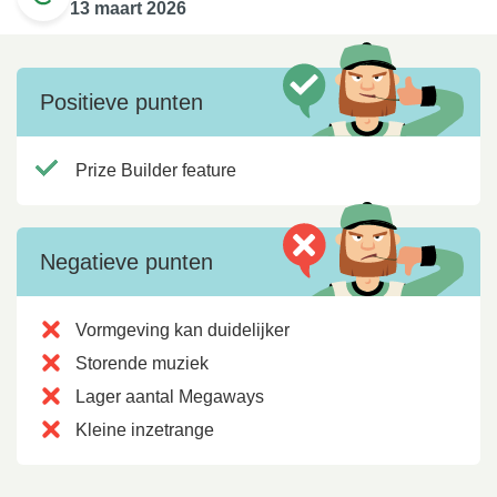
13 maart 2026
Positieve punten
Prize Builder feature
Negatieve punten
Vormgeving kan duidelijker
Storende muziek
Lager aantal Megaways
Kleine inzetrange