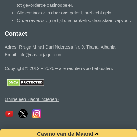
tot gevorderde casinospeler.
Alle casino's zijn door ons getest, met echt geld.
Onze reviews zijn altijd onafhankelijk: daar staan wij voor.
Contact
Adres: Rruga Mihail Duri Ndertesa Nr. 9, Tirana, Albania
Email:
info@casinojager.com
Copyright © 2012 – 2026 – alle rechten voorbehouden.
Online een klacht indienen?
Casino van de Maand