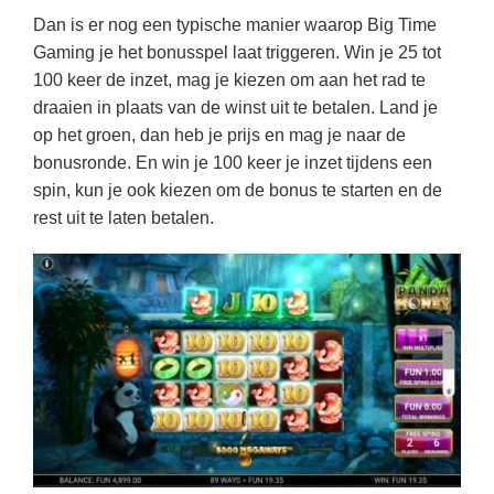
Dan is er nog een typische manier waarop Big Time
Gaming je het bonusspel laat triggeren. Win je 25 tot
100 keer de inzet, mag je kiezen om aan het rad te
draaien in plaats van de winst uit te betalen. Land je
op het groen, dan heb je prijs en mag je naar de
bonusronde. En win je 100 keer je inzet tijdens een
spin, kun je ook kiezen om de bonus te starten en de
rest uit te laten betalen.