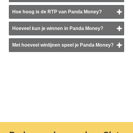
Hoe hoog is de RTP van Panda Money?
Hoeveel kun je winnen in Panda Money?
Met hoeveel winlijnen speel je Panda Money?