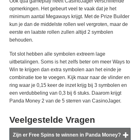
Ook qua gameplay heeft CasinoJager verschillende
opmerkingen. Het gebeurt veel te vaak dat je het
minimum aantal Megaways krijgt. Met de Prize Builder
kun je dan de middelste rollen wel vergroten, maar de
eerste en laatste rollen zullen altijd 2 symbolen
behouden.
Tot slot hebben alle symbolen extreem lage
uitbetalingen. Soms is het zelfs beter om meer Ways to
Win te krijgen dan extra symbolen aan het einde je
combinatie toe te voegen. Kijk maar naar de vlinder en
ring waar je 0,15 keer de inzet krijg bij 3 symbolen en
een verdubbeling van 0,3 bij 6 stuks. Daarom krijgt
Panda Money 2 van de 5 sterren van CasinoJager.
Veelgestelde Vragen
Zijn er Free Spins te winnen in Panda Money?