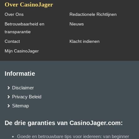
Over CasinoJager
Over Ons
Redactionele Richtlijnen
Betrouwbaarheid en
Nieuws
transparantie
Contact
Klacht indienen
Mijn CasinoJager
Informatie
Disclaimer
Privacy Beleid
Sitemap
De drie garanties van CasinoJager.com:
Goede en betrouwbare tips voor iedereen: van beginner