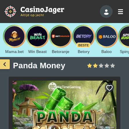
BESTE
Mama.bet
Win Beast
Betoranje
Betory
Baloo
Spin
Panda Money
Bewaar
als
favoriet