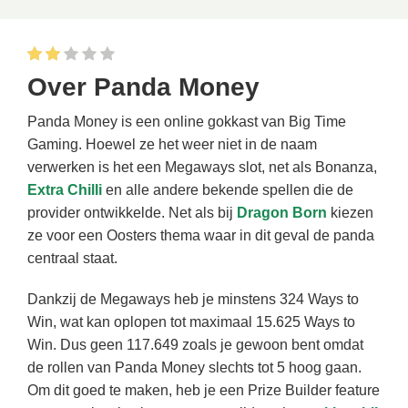
Over Panda Money
Panda Money is een online gokkast van Big Time
Gaming. Hoewel ze het weer niet in de naam
verwerken is het een Megaways slot, net als Bonanza,
Extra Chilli
en alle andere bekende spellen die de
provider ontwikkelde. Net als bij
Dragon Born
kiezen
ze voor een Oosters thema waar in dit geval de panda
centraal staat.
Dankzij de Megaways heb je minstens 324 Ways to
Win, wat kan oplopen tot maximaal 15.625 Ways to
Win. Dus geen 117.649 zoals je gewoon bent omdat
de rollen van Panda Money slechts tot 5 hoog gaan.
Om dit goed te maken, heb je een Prize Builder feature