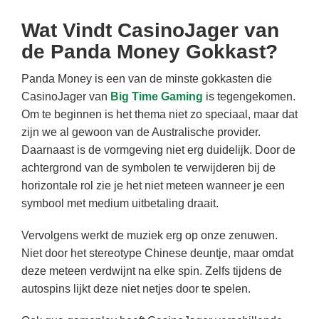
Wat Vindt CasinoJager van
de Panda Money Gokkast?
Panda Money is een van de minste gokkasten die
CasinoJager van
Big Time Gaming
is tegengekomen.
Om te beginnen is het thema niet zo speciaal, maar dat
zijn we al gewoon van de Australische provider.
Daarnaast is de vormgeving niet erg duidelijk. Door de
achtergrond van de symbolen te verwijderen bij de
horizontale rol zie je het niet meteen wanneer je een
symbool met medium uitbetaling draait.
Vervolgens werkt de muziek erg op onze zenuwen.
Niet door het stereotype Chinese deuntje, maar omdat
deze meteen verdwijnt na elke spin. Zelfs tijdens de
autospins lijkt deze niet netjes door te spelen.