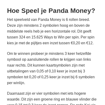
Hoe Speel je Panda Money?
Het speelveld van Panda Money is 6 rollen breed.
Deze zijn minstens 2 symbolen hoog en boven de
middelste reels heb je een horizontale rol. Dit geeft
tussen 324 en 15.625 Ways to Win per spin. Per spin
kies je met de pijltjes een inzet tussen €0,20 en €12.
Om te winnen probeer je minstens 3 keer hetzelfde
symbool op aansluitende rollen te krijgen van links
naar rechts. Dit kunnen kaartsymbolen zijn met
uitbetalingen van 0,05 of 0,10 keer je inzet bij 3
symbolen tot 0,20 of 0,25 keer je inzet bij 6 symbolen
per winlijn.
Daarnaast zijn er vier symbolen met iets hogere
waarde. Dit zijn een groene ring en blauwe vlinder die