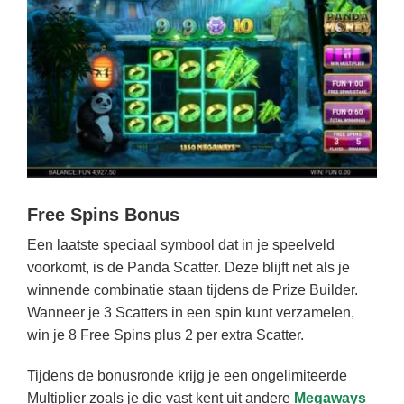
Free Spins Bonus
Een laatste speciaal symbool dat in je speelveld
voorkomt, is de Panda Scatter. Deze blijft net als je
winnende combinatie staan tijdens de Prize Builder.
Wanneer je 3 Scatters in een spin kunt verzamelen,
win je 8 Free Spins plus 2 per extra Scatter.
Tijdens de bonusronde krijg je een ongelimiteerde
Multiplier zoals je die vast kent uit andere
Megaways